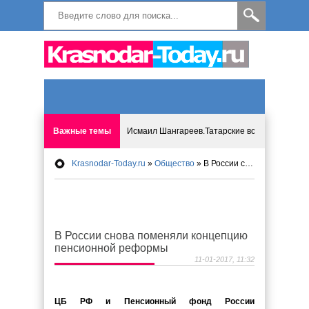
Важные темы
Исмаил Шангареев.Татарские встречи на бере
Krasnodar-Today.ru
»
Общество
» В России снова поменяли концепцию пенсионной реформы
Программа «Мир без слёз» впервые в Анапе: 
Исмагил Шангареев: Отзывы и напутствия ко
В России снова поменяли концепцию
Исмагил Шангареев. В поисках внутренней с
пенсионной реформы
11-01-2017, 11:32
В Краснодаре отменяют «СНИЛС», что будет 
ЦБ РФ и Пенсионный фонд России