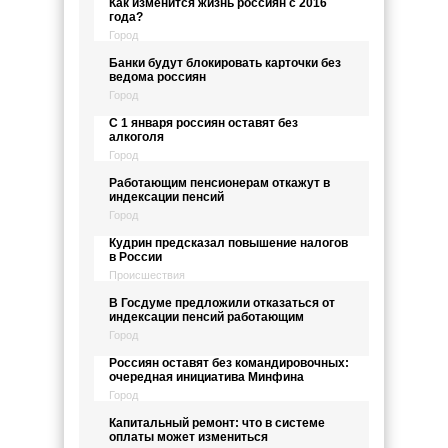
Как изменится жизнь россиян с 2016
года?
Город
Банки будут блокировать карточки без
ведома россиян
Город
С 1 января россиян оставят без
алкоголя
Город
Работающим пенсионерам откажут в
индексации пенсий
Город
Кудрин предсказал повышение налогов
в России
Происшествия
В Госдуме предложили отказаться от
индексации пенсий работающим
Город
Россиян оставят без командировочных:
очередная инициатива Минфина
Город
Капитальный ремонт: что в системе
оплаты может измениться