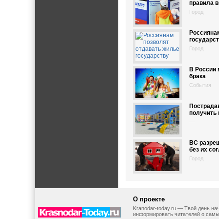
правила в
Город
Россиянам
государс
Город
В России 
брака
События
Пострадав
получить 
---
ВС разре
без их со
Город
О проекте
Kranodar-today.ru — Твой день н
информировать читателей о самы