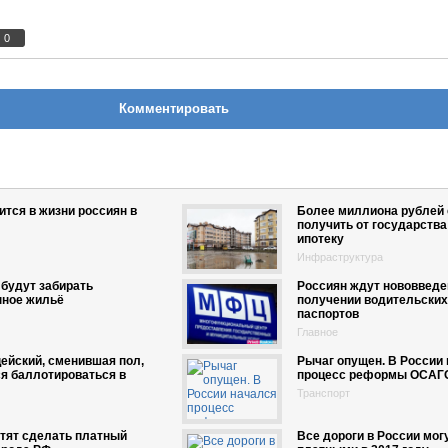
0
Комментировать
ится в жизни россиян в
Более миллиона рублей 
получить от государства
ипотеку
Инфраструктура
 будут забирать
Россиян ждут нововведе
нное жильё
получении водительских
паспортов
Главное
ейский, сменившая пол,
Рычаг опущен. В России
я баллотироваться в
процесс реформы ОСАГ
Транспорт
тят сделать платный
Все дороги в России мог