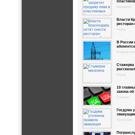
пластико
Криминал
Власти Кр
ресторан
Город
В России 
абонентск
Инфрастру
Стажерка 
рассказал
Город
10 главны
закона об
Главное
Госдума 
эвакуаци
Транспорт
Погрансл