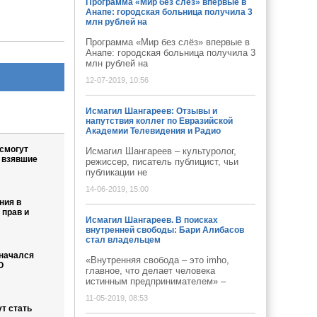
Программа «Мир без слёз» впервые в
Анапе: городская больница получила 3
млн рублей на
Программа «Мир без слёз» впервые в
Анапе: городская больница получила 3
млн рублей на
12-07-2019, 10:56
Исмагил Шангареев: Отзывы и
напутствия коллег по Евразийской
Академии Телевидения и Радио
смогут
Исмагил Шангареев – культуролог,
 взявшие
режиссер, писатель публицист, чьи
публикации не
14-06-2019, 15:00
ния в
 прав и
Исмагил Шангареев. В поисках
внутренней свободы: Бари Алибасов
стал владельцем
 начался
«Внутренняя свобода – это imho,
О
главное, что делает человека
истинным предпринимателем» –
11-05-2019, 08:53
ут стать