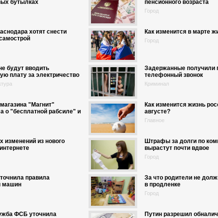
вых бутылках
пенсионного возраста
Город
аснодара хотят снести
Как изменится в марте ж
-самострой
Город
не будут вводить
Задержанные получили 
ую плату за электричество
телефонный звонок
ктура
Криминал
магазина "Магнит"
Как изменится жизнь рос
а о "бесплатной рабсиле" и
августе?
Главное
х изменений из нового
Штрафы за долги по ко
 интернете
вырастут почти вдвое
Город
уточнила правила
За что родители не дол
и машин
в продленке
Город
ужба ФСБ уточнила
Путин разрешил обналич