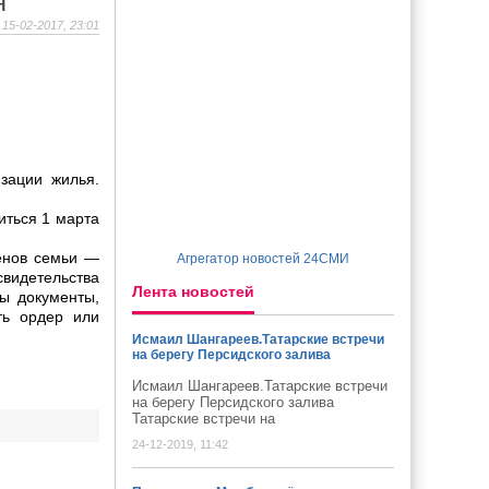
я
15-02-2017, 23:01
зации жилья.
иться 1 марта
енов семьи —
Агрегатор новостей 24СМИ
свидетельства
Лента новостей
ны документы,
ть ордер или
Исмаил Шангареев.Татарские встречи
на берегу Персидского залива
Исмаил Шангареев.Татарские встречи
на берегу Персидского залива
Татарские встречи на
24-12-2019, 11:42