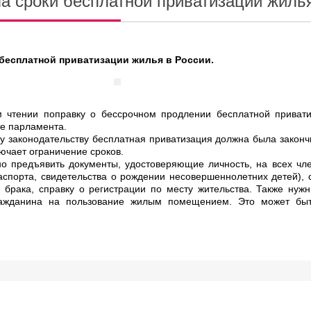
а сроки бесплатной приватизации жиль
бесплатной приватизации жилья в России.
м чтении поправку о бессрочном продлении бесплатной привати
е парламента.
у законодательству бесплатная приватизация должна была законч
лючает ограничение сроков.
о предъявить документы, удостоверяющие личность, на всех чл
аспорта, свидетельства о рождении несовершеннолетних детей), 
 брака, справку о регистрации по месту жительства. Также нуж
ажданина на пользование жилым помещением. Это может бы