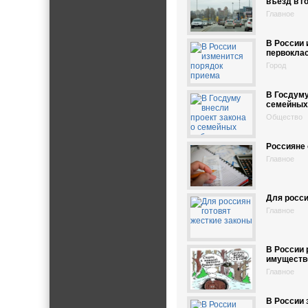
въезд в г
Главное
В России 
первокла
Город
В Госдуму
семейных
Общество
Россияне 
Главное
Для росси
Главное
В России 
имуществ
Главное
В России 