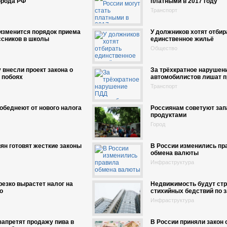
орода РФ
платными в 2017 году
Транспорт
изменится порядок приема
У должников хотят отбир
ссников в школы
единственное жильё
Общество
 внесли проект закона о
За трёхкратное нарушен
 побоях
автомобилистов лишат п
Транспорт
обеднеют от нового налога
Россиянам советуют зап
продуктами
Город
ян готовят жесткие законы
В России изменились пр
обмена валюты
Инфраструктура
резко вырастет налог на
Недвижимость будут стр
о
стихийных бедствий по з
Инфраструктура
запретят продажу пива в
В России приняли закон