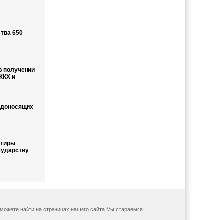
ства 650
в получении
ЖКХ и
 доносящих
ртиры
сударству
ы можете найти на страницах нашего сайта Мы стараемся