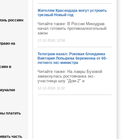
Жителям Краснодара могут устроить
трезвый Новый год
изнь россиян
Читайте также: В России Минздрав
начал готовить противоалкогольный
закон
17-12-2018, 12:56
право на
Телеграм-канал: Роковая блондинка
Виктория Лопырева беременна от 60-
летнего экс-министра
сиян в
Читайте также: На лавры Бузовой
замахнулась ростовчанка экс-
участница шоу "Дом-2" и
12-12-2018, 11:32
ммуналке
жны платить
ивать часть