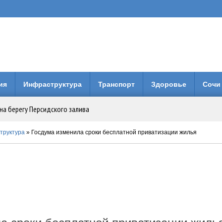
ия
Инфраструктура
Транспорт
Здоровье
Сочи
на берегу Персидского залива
Анапе: городская больница получила 3 млн рублей на новое оборудование
труктура
» Госдума изменила сроки бесплатной приватизации жилья
вия коллег по Евразийской Академии Телевидения и Радио
енней свободы: Бари Алибасов стал владельцем недвижимости в ОАЭ
 будет вместо него?