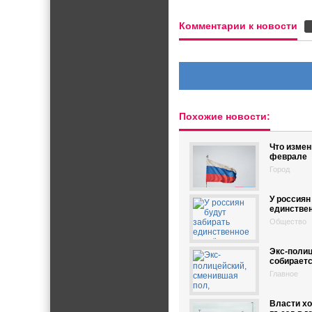
Комментарии к новости
Похожие новости:
Что измен
феврале
Город
У россиян
единстве
Общество
Экс-полиц
собираетс
Главное
Власти хо