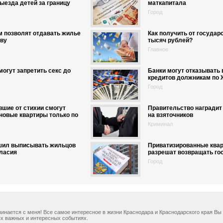
ыезда детей за границу
маткапитала
Город
 позволят отдавать жилье
Как получить от государ
тву
тысяч рублей?
Главное
могут запретить секс до
Банки могут отказывать 
кредитов должникам по 
Город
шие от стихии смогут
Правительство наградит
новые квартиры только по
на взяточников
Криминал
шил выписывать жильцов
Приватизированные ква
гласия
разрешат возвращать го
Город
ачинается с меня! Все самое интересное в жизни Краснодара и Краснодарского края В
х важных и интересных событиях.