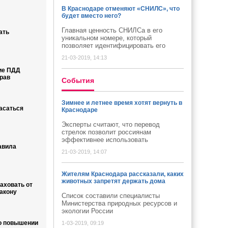
В Краснодаре отменяют «СНИЛС», что
будет вместо него?
Главная ценность СНИЛСа в его
ать
уникальном номере, который
позволяет идентифицировать его
21-03-2019, 14:13
ие ПДД
рав
Cобытия
Зимнее и летнее время хотят вернуть в
асаться
Краснодаре
Эксперты считают, что перевод
стрелок позволит россиянам
эффективнее использовать
авила
21-03-2019, 14:07
Жителям Краснодара рассказали, каких
животных запретят держать дома
аховать от
акону
Список составили специалисты
Министерства природных ресурсов и
экологии России
 о повышении
1-03-2019, 09:19