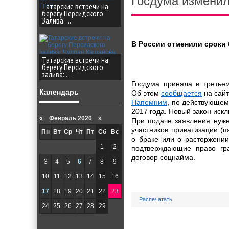
Госдума изменил
Татарские встречи на
берегу Персидского
Залива: ...
В России отменили сроки 
Татарские встречи на
берегу Персидского
залива: ...
Госдума приняла в третье
Календарь
Об этом
сообщается
на сайт
Напомним
, по действующем
2017 года. Новый закон иск
«
Февраль 2020 »
При подаче заявления нужн
участников приватизации (п
Пн
Вт
Ср
Чт
Пт
Сб
Вс
о браке или о расторжении
1
2
подтверждающие право гр
договор соцнайма.
3
4
5
6
7
8
9
10
11
12
13
14
15
16
17
18
19
20
21
22
23
Распечатать
24
25
26
27
28
29