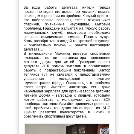
За годы работы депутата жители города
постоянно видят его искреннее желание помочь
сочинцам в решении их проблем. Каждый прием -
это наболевшие вопросы, слезы отчаявшихся
стариков, жизненные неурядицы, бытовые
проблемы. Граждане жалуются на плохую работу
коммунальных служб, некоторым необходима
срочная юридическая помощь. Понять чужую
боль, разобраться в каждой конкретной ситуации,
и обязательно помочь – работа настоящего
депутата…
В микрорайоне Мамайка имеется спортивная
площадка, но нет организатора проведения
летнего досуга для детей. Граждане просят
депутата ЗСК помочь жителям в организации
работы с подрастающим поколением. Виктор
Тепляков тут же связался с представителями
управления молодежной политики
администрации города. Оказалось, что проблема
стоит остро. Имеется инвентарь, есть даже
небольшая зарплата для организаторов детского
летнего досуга - загвоздка с людьми, готовыми
летом работать с молодежью. Депутат ЗСК
пообещал жителям Мамайки привлечь к решению
этой проблемы городских волонтеров из АНО
«Центр развития волонтерства в Сочи» и
обеспечить спортивный досуг детей.