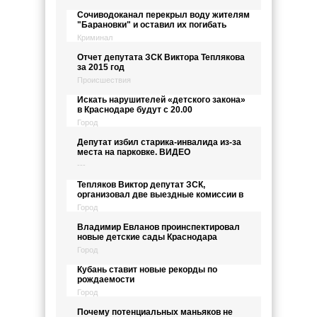
Сочиводоканал перекрыл воду жителям
"Барановки" и оставил их погибать
Криминал
Отчет депутата ЗСК Виктора Теплякова
за 2015 год
Происшествия
Искать нарушителей «детского закона»
в Краснодаре будут с 20.00
Город
Депутат избил старика-инвалида из-за
места на парковке. ВИДЕО
---
Тепляков Виктор депутат ЗСК,
организовал две выездные комиссии в
Город
Владимир Евланов проинспектировал
новые детские сады Краснодара
Город
Кубань ставит новые рекорды по
рождаемости
Город
Почему потенциальных маньяков не