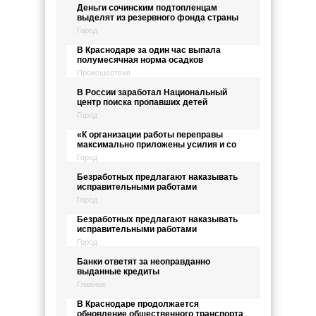
Деньги сочинским подтопленцам
выделят из резервного фонда страны
Город
В Краснодаре за один час выпала
полумесячная норма осадков
Происшествия
В России заработал Национальный
центр поиска пропавших детей
Город
«К организации работы переправы
максимально приложены усилия и со
Город
Безработных предлагают наказывать
исправительными работами
Город
Безработных предлагают наказывать
исправительными работами
Город
Банки ответят за неоправданно
выданные кредиты
Главное
В Краснодаре продолжается
обновление общественного транспорта