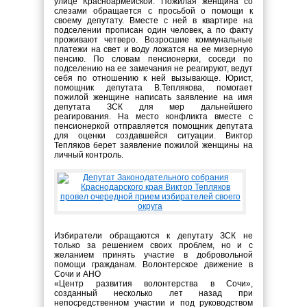
улице Красноармейской. Пожилая женщина со
слезами обращается с просьбой о помощи к
своему депутату. Вместе с ней в квартире на
подселении прописан один человек, а по факту
проживают четверо. Возросшие коммунальные
платежи на свет и воду ложатся на ее мизерную
пенсию. По словам пенсионерки, соседи по
подселению на ее замечания не реагируют, ведут
себя по отношению к ней вызывающе. Юрист,
помощник депутата В.Теплякова, помогает
пожилой женщине написать заявление на имя
депутата ЗСК для мер дальнейшего
реагирования. На место конфликта вместе с
пенсионеркой отправляется помощник депутата
для оценки создавшейся ситуации. Виктор
Тепляков берет заявление пожилой женщины на
личный контроль.
Избиратели обращаются к депутату ЗСК не
только за решением своих проблем, но и с
желанием принять участие в добровольной
помощи гражданам. Волонтерское движение в
Сочи и АНО
«Центр развития волонтерства в Сочи»,
созданный несколько лет назад при
непосредственном участии и под руководством