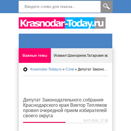
Важные темы
Исмаил Шангареев.Татарские встречи на бере
Krasnodar-Today.ru
»
Сочи
» Депутат Законодательного собрания Краснодарского края Виктор Тепляков провел очередной прием избирателей своего округа
Программа «Мир без слёз» впервые в Анапе: 
Исмагил Шангареев: Отзывы и напутствия ко
Депутат Законодательного собрания
Исмагил Шангареев. В поисках внутренней с
Краснодарского края Виктор Тепляков
провел очередной прием избирателей
В Краснодаре отменяют «СНИЛС», что будет 
своего округа
9-07-2016, 17:30