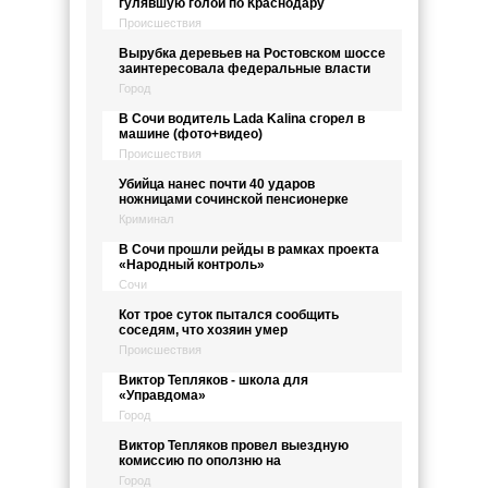
гулявшую голой по Краснодару
Происшествия
Вырубка деревьев на Ростовском шоссе
заинтересовала федеральные власти
Город
В Сочи водитель Lada Kalina сгорел в
машине (фото+видео)
Происшествия
Убийца нанес почти 40 ударов
ножницами сочинской пенсионерке
Криминал
В Сочи прошли рейды в рамках проекта
«Народный контроль»
Сочи
Кот трое суток пытался сообщить
соседям, что хозяин умер
Происшествия
Виктор Тепляков - школа для
«Управдома»
Город
Виктор Тепляков провел выездную
комиссию по оползню на
Город