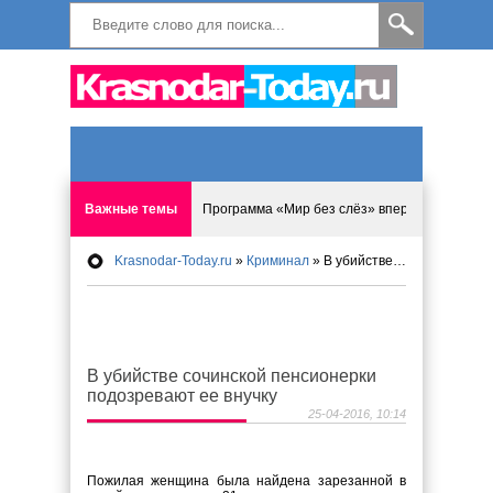
Важные темы
Программа «Мир без слёз» впервые в Анапе: 
Krasnodar-Today.ru
»
Криминал
» В убийстве сочинской пенсионерки подозревают ее внучку
Исмагил Шангареев: Отзывы и напутствия ко
Исмагил Шангареев. В поисках внутренней с
В убийстве сочинской пенсионерки
В Краснодаре отменяют «СНИЛС», что будет 
подозревают ее внучку
25-04-2016, 10:14
Результаты приватизации предложили перес
Пожилая женщина была найдена зарезанной в