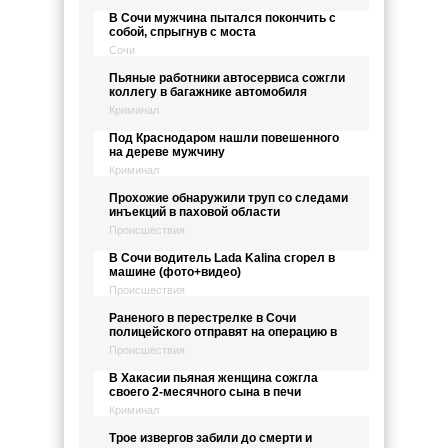
В Сочи мужчина пытался покончить с
собой, спрыгнув с моста
Сочи
Пьяные работники автосервиса сожгли
коллегу в багажнике автомобиля
Криминал
Под Краснодаром нашли повешенного
на дереве мужчину
Криминал
Прохожие обнаружили труп со следами
инъекций в паховой области
Происшествия
В Сочи водитель Lada Kalina сгорел в
машине (фото+видео)
Происшествия
Раненого в перестрелке в Сочи
полицейского отправят на операцию в
Происшествия
В Хакасии пьяная женщина сожгла
своего 2-месячного сына в печи
Криминал
Трое извергов забили до смерти и