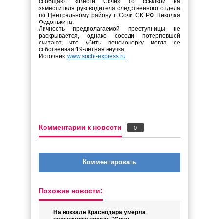
сообщают «Вести Сочи» со ссылкой на
заместителя руководителя следственного отдела
по Центральному району г. Сочи СК РФ Николая
Федонькина.
Личность предполагаемой преступницы не
раскрывается, однако соседи потерпевшей
считают, что убить пенсионерку могла ее
собственная 19-летняя внучка.
Источник:
www.sochi-express.ru
Комментарии к новости
0
Комментировать
Похожие новости:
На вокзале Краснодара умерла
пассажирка поезда "Сочи -