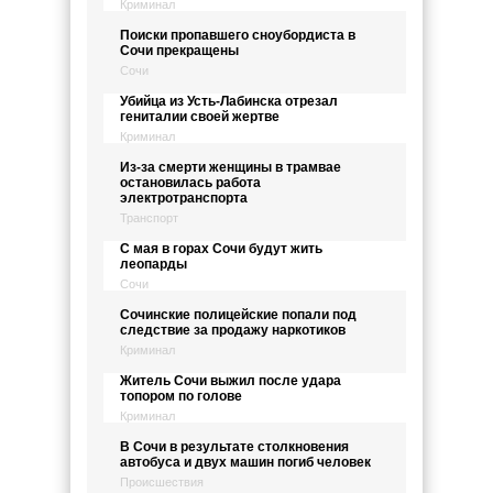
Криминал
Поиски пропавшего сноубордиста в
Сочи прекращены
Сочи
Убийца из Усть-Лабинска отрезал
гениталии своей жертве
Криминал
Из-за смерти женщины в трамвае
остановилась работа
электротранспорта
Транспорт
С мая в горах Сочи будут жить
леопарды
Сочи
Сочинские полицейские попали под
следствие за продажу наркотиков
Криминал
Житель Сочи выжил после удара
топором по голове
Криминал
В Сочи в результате столкновения
автобуса и двух машин погиб человек
Происшествия