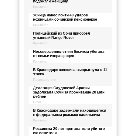
подожгли женщину
Криминал
Убийца нанес почти 40 ударов
ножницами сочинской пенсионерке
Криминал
Полицейский из Сочи приобрел
угнанный Range Rover
Криминал
Несовершеннолетняя босиком убегала
от семьи извращенцев
Криминал
В Краснодаре женщина выпрыгнула с 11
этажа
Происшествия
Делегация Саудовской Аравии
задолжала Сочи за проживание 20 млн
рублей
Сочи
В Краснодаре задержали находящегося
в федеральном розыске насильника
Криминал
Россиянка 20 лет прятала тело убитого
ею сожителя