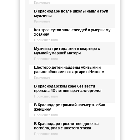
Криминал
В Краснодаре возле школы нашли труп
мужчины
Криминал
Кот трое суток звал соседей к умершему
хозяину
Происшествия
Мужчина три года жил в квартире с
мумией умершей матери
Происшествия
Шестеро детей найдены убитыми и
расчленёнными в квартире в Нижнем
Криминал
В Краснодарском крае без вести
пропала 43-летняя врач-аллерголог
Происшествия
В Краснодаре трамвай насмерть сбил
женщину
Происшествия
В Краснодаре трехлетняя девочка
погибла, упав с шестого этажа
Происшествия