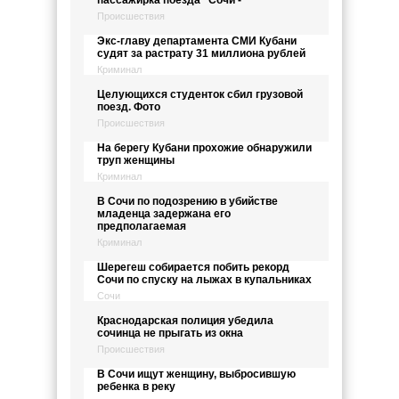
Происшествия
Экс-главу департамента СМИ Кубани
судят за растрату 31 миллиона рублей
Криминал
Целующихся студенток сбил грузовой
поезд. Фото
Происшествия
На берегу Кубани прохожие обнаружили
труп женщины
Криминал
В Сочи по подозрению в убийстве
младенца задержана его
предполагаемая
Криминал
Шерегеш собирается побить рекорд
Сочи по спуску на лыжах в купальниках
Сочи
Краснодарская полиция убедила
сочинца не прыгать из окна
Происшествия
В Сочи ищут женщину, выбросившую
ребенка в реку