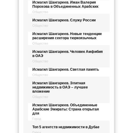
Исмагил Шангареев. Иман Валерия
Порохова в Объединенных Арабских
Общество
Исмагил Шангареев. Служу России
Общество
Исмагил Шангареев. Новые тенденции
расширения сектора тюркоязычных
Общество
Исмагил Шангареев. Человек Амфибия
в ОАЭ
Общество
Исмагил Шангареев. Светлая память
Общество
Исмагил Шангареев. Элитная
недвижимость в ОАЭ – лучшее
вложение
Общество
Исмагил Шангареев. Объединенные
Арабские Эмираты: Страна открытая
для
Город
Топ 5 агентств недвижимости в Дубае
Город