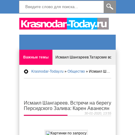
Важные темы
Исмаил Шангареев.Татарские встречи на бере
Krasnodar-Today.ru
»
Общество
» Исмаил Шангареев. Встречи на берегу Персидского Залива: Карен Аванесян
Программа «Мир без слёз» впервые в Анапе: 
Исмагил Шангареев: Отзывы и напутствия ко
Исмаил Шангареев. Встречи на берегу
Исмагил Шангареев. В поисках внутренней с
Персидского Залива: Карен Аванесян
30-01-2020, 13:55
В Краснодаре отменяют «СНИЛС», что будет 