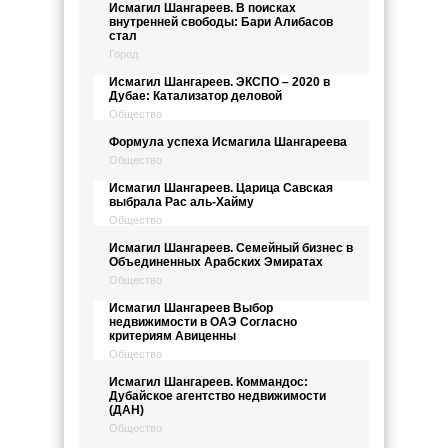
Исмагил Шангареев. В поисках
внутренней свободы: Бари Алибасов
стал
Город
Исмагил Шангареев. ЭКСПО – 2020 в
Дубае: Катализатор деловой
Общество
Формула успеха Исмагила Шангареева
Общество
Исмагил Шангареев. Царица Савская
выбрала Рас аль-Хайму
Общество
Исмагил Шангареев. Семейный бизнес в
Объединенных Арабских Эмиратах
Общество
Исмагил Шангареев Выбор
недвижимости в ОАЭ Согласно
критериям Авиценны
Общество
Исмагил Шангареев. Коммандос:
Дубайское агентство недвижимости
(ДАН)
Общество