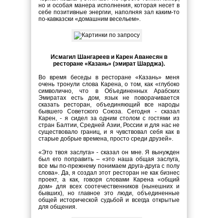
но и особая манера исполнения, которая несет в
себе позитивные энергии, наполняя зал каким-то
по-кавказски «домашним весельем».
Исмагил Шангареев и Карен Аванесян в
ресторане «Казань» (эмират Шарджа).
Во время беседы в ресторане «Казань» меня
очень тронули слова Карена, о том, как «глубоко
символично, что в Объединенных Арабских
Эмиратах есть дом, язык не поворачивается
сказать ресторан, объединяющий все народы
бывшего Советского Союза. Сегодня - сказал
Карен, - я сидел за одним столом с гостями из
стран Балтии, Средней Азии, России и для нас не
существовало границ, и я чувствовал себя как в
старые добрые времена, просто среди друзей».
«Это твоя заслуга» - сказал он мне. Я вынужден
был его поправить – «это наша общая заслуга,
все мы по-прежнему понимаем друга-друга с полу
слова». Да, я создал этот ресторан не как бизнес
проект, а как, говоря словами Карена «общий
дом» для всех соотечественников (нынешних и
бывших), но главное это люди, объединенные
общей исторической судьбой и всегда открытые
для общения.