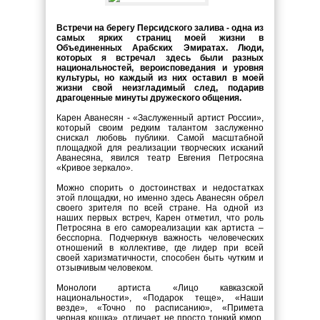
Встречи на берегу Персидского залива - одна из
самых ярких страниц моей жизни в
Объединенных Арабских Эмиратах. Люди,
которых я встречал здесь были разных
национальностей, вероисповедания и уровня
культуры, но каждый из них оставил в моей
жизни свой неизгладимый след, подарив
драгоценные минуты дружеского общения.
Карен Аванесян - «Заслуженный артист России»,
который своим редким талантом заслуженно
снискал любовь публики. Самой масштабной
площадкой для реализации творческих исканий
Аванесяна, явился театр Евгения Петросяна
«Кривое зеркало».
Можно спорить о достоинствах и недостатках
этой площадки, но именно здесь Аванесян обрел
своего зрителя по всей стране. На одной из
наших первых встреч, Карен отметил, что роль
Петросяна в его самореализации как артиста –
бесспорна. Подчеркнув важность человеческих
отношений в коллективе, где лидер при всей
своей харизматичности, способен быть чутким и
отзывчивым человеком.
Монологи артиста «Лицо кавказской
национальности», «Подарок теще», «Наши
везде», «Точно по расписанию», «Примета
черная кошка», отличает не просто тонкий юмор,