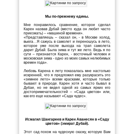
Мы по-прежнему едины.
Мне понравилось сравнение, которое сделал
Карен назвав Дубай (место куда он любит часто
приезжать) – «машиной времени».
«Представляешь – сказал он, - в Москве холод,
вьюга…Я сажусь в самолет и переношусь в лето,
которое уже после выхода на трап самолета
дарит Дубай. Была зима и тут же лето. Ведь я по
сути – признается Карен, - восточный человек и
московская зима - одно из моих самых нелюбимых
времен года».
Любовь Карена к лету показалась мне настолько
искренней, что я предложил ему разукрасить это
«зимнее лето» всеми красками, которые только
бывают в природе. Карен хотя и часто бывал в
Дубае, но не видел одной из самых ярких его
достопримечательностей – «Сада цветов» или,
как его еще называют «Сада чудес».
Исмагил Шангареев и Карен Аванесян в «Саду
цветов» (эмират Дубай).
Этот сад похож на чудесную сказку, которую Вам