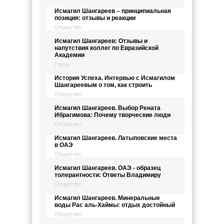
Исмагил Шангареев – принципиальная
позиция: отзывы и реакции
Общество
Исмагил Шангареев: Отзывы и
напутствия коллег по Евразийской
Академии
Город
История Успеха. Интервью с Исмагилом
Шангареевым о том, как строить
Общество
Исмагил Шангареев. Выбор Рената
Ибрагимова: Почему творческие люди
Общество
Исмагил Шангареев. Латыповские места
в ОАЭ
Общество
Исмагил Шангареев. ОАЭ - образец
толерантности: Ответы Владимиру
Общество
Исмагил Шангареев. Минеральные
воды Рас аль-Хаймы: отдых достойный
Общество