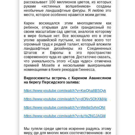
рассказывает 100 миллионов цветов, из которых
руками «истинных волшебников» созданы
необычные ландшафтные фигуры. Я люблю это
место, которое особенно нравится моим детям.
Карен восхищался этим многоцветием как
ребенок, открывая для себя грандиозный по
своим масштабам сад цветов, аналогов которому
в мире больше нет. Все восхищало его в этом
уголке аравийской пустыни, но более всего тот
огромный труд и редкий талант, который вложили
ландшафтные дизайнеры из Соединенных
Штатов и Европы в это пространство
современного чуда из цветов. Достаточно сказать,
что уникальность этого «Сада чудес» отмечена
премией Moselle и несколькими выигранными
номинациями в Книге рекордов Гиннесса.
Видеосюжеты встречь с Кареном Аванесяном
на берегу Персидского залива:
https://www.youtube.com/watch?v=KwQha8BSQyk
https://www.youtube.com/watch?v=dONvSOhXMAk
https://www.youtube.com/watch?v=We8pSvhnONI
https://www.youtube.com/watch?v=tuYpZNGJAGM
Мы гуляли среди цветов искренне радуясь этому
миру, где для многих моих соотечественников - все