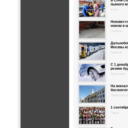
В Сочи сп
пьяного м
Сочи
Неизвестн
ножом в ш
Главное
Дальнобо
Москвы из
Главное
С 1 декаб
резине б
Транспорт
На вокзал
босоногог
Происшест
1 сентябр
Город