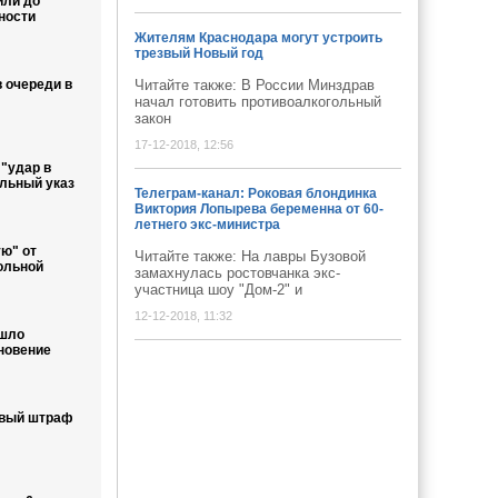
или до
ности
Жителям Краснодара могут устроить
трезвый Новый год
в очереди в
Читайте также: В России Минздрав
начал готовить противоалкогольный
закон
17-12-2018, 12:56
 "удар в
альный указ
Телеграм-канал: Роковая блондинка
Виктория Лопырева беременна от 60-
летнего экс-министра
ю" от
Читайте также: На лавры Бузовой
ольной
замахнулась ростовчанка экс-
участница шоу "Дом-2" и
12-12-2018, 11:32
ошло
новение
овый штраф