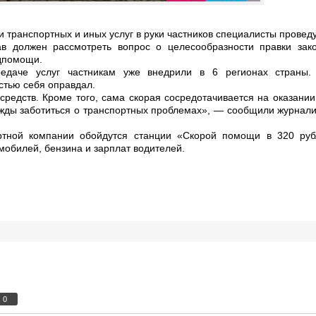
и транспортных и иных услуг в руки частников специалисты проведу
в должен рассмотреть вопрос о целесообразности правки зако
едпомощи.
едаче услуг частникам уже внедрили в 6 регионах страны.
стью себя оправдал.
средств. Кроме того, сама скорая сосредотачивается на оказани
жды заботиться о транспортных проблемах», — сообщили журнал
ртной компании обойдутся станции «Скорой помощи в 320 ру
мобилей, бензина и зарплат водителей.
0