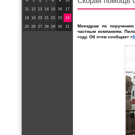
Скорая помощь с
4
5
6
7
8
9
10
11
12
13
14
15
16
17
18
19
20
21
22
23
24
Минздрав по поручению
25
26
27
28
29
30
31
частным компаниям. Пило
году. Об этом сообщает «