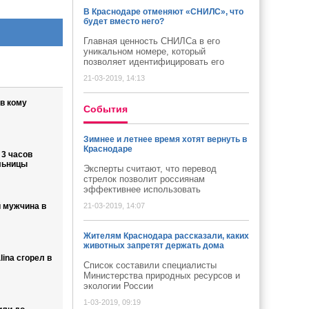
В Краснодаре отменяют «СНИЛС», что
будет вместо него?
Главная ценность СНИЛСа в его
уникальном номере, который
позволяет идентифицировать его
21-03-2019, 14:13
в кому
Cобытия
Зимнее и летнее время хотят вернуть в
Краснодаре
 3 часов
льницы
Эксперты считают, что перевод
стрелок позволит россиянам
эффективнее использовать
 мужчина в
21-03-2019, 14:07
Жителям Краснодара рассказали, каких
животных запретят держать дома
ina сгорел в
Список составили специалисты
Министерства природных ресурсов и
экологии России
1-03-2019, 09:19