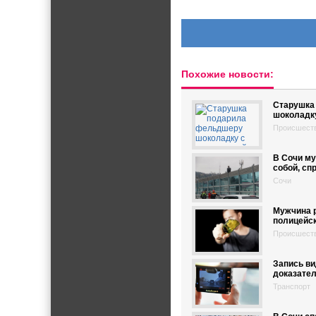
Похожие новости:
Старушка
шоколадку
Происшест
В Сочи му
собой, сп
Сочи
Мужчина р
полицейск
Происшест
Запись ви
доказател
Транспорт