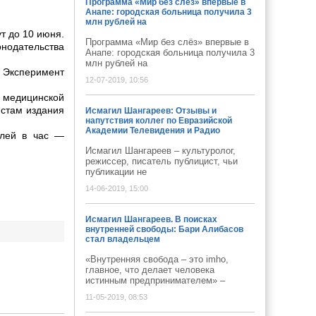
Программа «Мир без слёз» впервые в
Анапе: городская больница получила 3
млн рублей на
т до 10 июня.
Программа «Мир без слёз» впервые в
нодательства
Анапе: городская больница получила 3
млн рублей на
 Эксперимент
12-07-2019, 10:56
и медицинской
истам издания
Исмагил Шангареев: Отзывы и
напутствия коллег по Евразийской
Академии Телевидения и Радио
блей в час —
Исмагил Шангареев – культуролог,
режиссер, писатель публицист, чьи
публикации не
14-06-2019, 15:00
Исмагил Шангареев. В поисках
внутренней свободы: Бари Алибасов
стал владельцем
«Внутренняя свобода – это imho,
главное, что делает человека
истинным предпринимателем» –
11-05-2019, 08:53