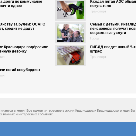
а долги по коммуналке
Каждая пятая АЗС обма
почти вдвое
покупателя
Транспорт
ьянству за рулем: ОСАГО
Семьи с детьми, инвали
т, кредит не дадут
пенсионеры получат но
социальные услуги
Город
кс Краснодара подбросили
ГИБДД введет новый 5-
енную девочку
штраф
вия
Транспорт
очи погиб сноубордист
вия
ачинается с меня! Все самое интересное в жизни Краснодара и Краснодарского края В
х важных и интересных событиях.