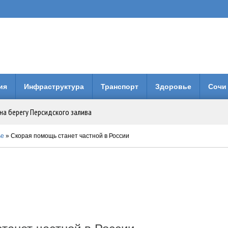
ия
Инфраструктура
Транспорт
Здоровье
Сочи
на берегу Персидского залива
Анапе: городская больница получила 3 млн рублей на новое оборудование
ье
» Скорая помощь станет частной в России
вия коллег по Евразийской Академии Телевидения и Радио
енней свободы: Бари Алибасов стал владельцем недвижимости в ОАЭ
 будет вместо него?