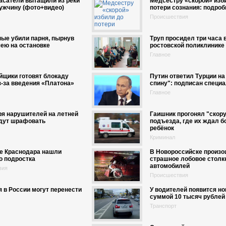
асатели вытащили из реки
Медсестру «скорой» изб
ужчину (фото+видео)
потери сознания: подроб
Происшествия
ые убили парня, пырнув
Труп просидел три часа 
ею на остановке
ростовской поликлинике
Главное
йщики готовят блокаду
Путин ответил Турции на
-за введения «Платона»
спину": подписан специ
Главное
ря нарушителей на летней
Гаишник прогонял "скору
удут шрафовать
подъезда, где их ждал б
ребёнок
Криминал
е Краснодара нашли
В Новороссийске произ
о подростка
страшное лобовое столк
автомобилей
вия
Происшествия
я в России могут перенести
У водителей появится н
суммой 10 тысяч рублей
Транспорт