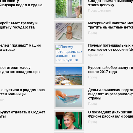
 по совету
Солдат поймал выпавшую
надзора подал в суд на
этажа девочку
Происшествия
орой" бьют тревогу и
Материнский капитал мо
щиты у государства
тратить на частные детс
Город
телей "грязных" машин
Почему потенциальных м
и штраф
изолируют от россиян (ф
Криминал
во готовит массу
Курортный сбор введут в
в для автовладельцев
после 2017 года
Город
е пустили в роддом: она
Деньги сочинским подто
стен больницы
выделят из резервного 
страны
вия
Город
будут отдавать в бюджет
О последних днях жизн
аты
Фриске рассказали родн
Город