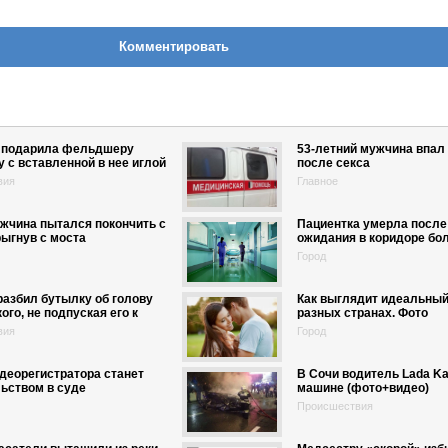
Комментировать
 подарила фельдшеру
53-летний мужчина впал 
 с вставленной в нее иглой
после секса
вия
Главное
жчина пытался покончить с
Пациентка умерла после
рыгнув с моста
ожидания в коридоре бо
Город
азбил бутылку об голову
Как выглядит идеальный
ого, не подпуская его к
разных странах. Фото
вия
Город
деорегистратора станет
В Сочи водитель Lada Kal
ьством в суде
машине (фото+видео)
Происшествия