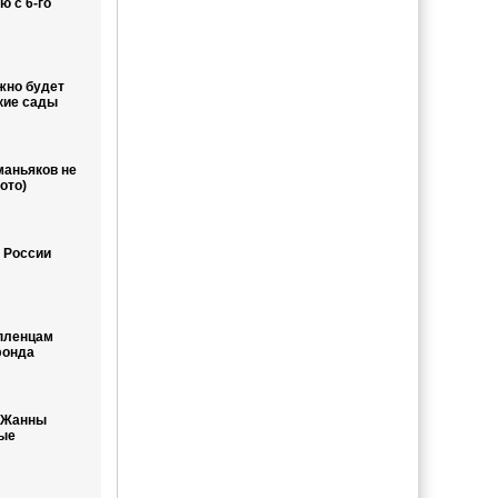
 с 6-го
жно будет
кие сады
аньяков не
ото)
 России
пленцам
фонда
и Жанны
ые