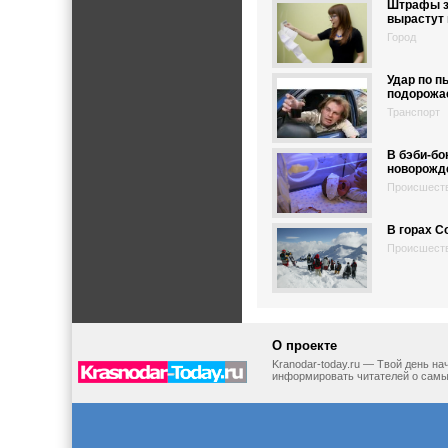
Штрафы з
вырастут 
Город
Удар по п
подорожае
Транспорт
В бэби-бо
новорожд
Происшест
В горах С
Происшест
О проекте
Kranodar-today.ru — Твой день н
информировать читателей о самы