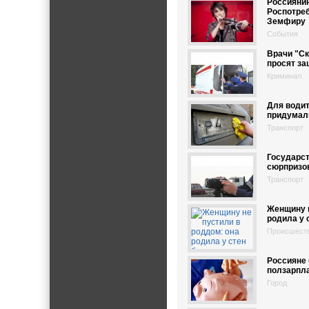
Россиянин
Роспотреб
Земфиру
События
Врачи "Ск
просят за
Криминал
Для води
придумал
Транспорт
Государст
сюрпризо
Транспорт
Женщину н
родила у 
Происшест
Россияне 
ползарпл
Город