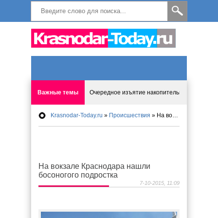
Важные темы
Очередное изъятие накопительных пенсий о
Krasnodar-Today.ru
»
Происшествия
» На вокзале Краснодара нашли босоногого подростка
ГИБДД перестанет рассылать письма автовл
Жители Краснодара станут оплачивать комм
На вокзале Краснодара нашли
Хакеры готовят атаки на банковские счета ро
босоногого подростка
7-10-2015, 11:09
Новые правила получения иностранных посыл