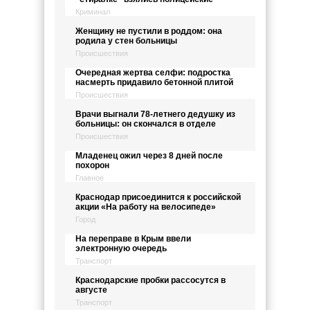
Криминал
Женщину не пустили в роддом: она
родила у стен больницы
Происшествия
Очередная жертва селфи: подростка
насмерть придавило бетонной плитой
Происшествия
Врачи выгнали 78-летнего дедушку из
больницы: он скончался в отделе
Происшествия
Младенец ожил через 8 дней после
похорон
Главное
Краснодар присоединится к российской
акции «На работу на велосипеде»
Город
На переправе в Крым ввели
электронную очередь
Транспорт
Краснодарские пробки рассосутся в
августе
Транспорт