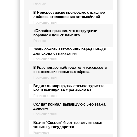
Главное
В Новороссийске произошло страшное
лобовое столкновение автомобилей
Происшествия
«Билайн» признал, что сотрудники
воровали деньги клиента
Главное
Люди сожгли автомобиль перед ГИБДД
для ухода от наказания
Происшествия
В Краснодаре наблюдатели рассказали
о нескольких попытках вброса
Происшествия
Водитель маршрутки сломал туристке
нос и выкинул ее с ребенком на
Происшествия
Солдат поймал выпавшую с 6-го этажа
девочку
Происшествия
Врачи "Скорой" бьют тревогу и просят
защиты у государства
Криминал