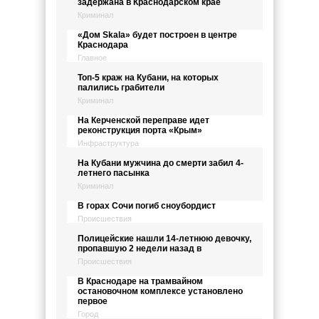
задержана в Краснодарском крае
Криминал
«Дом Skala» будет построен в центре
Краснодара
Главное
Топ-5 краж на Кубани, на которых
палились грабители
Криминал
На Керченской переправе идет
реконструкция порта «Крым»
Инфраструктура
На Кубани мужчина до смерти забил 4-
летнего пасынка
Криминал
В горах Сочи погиб сноубордист
Происшествия
Полицейские нашли 14-летнюю девочку,
пропавшую 2 недели назад в
Происшествия
В Краснодаре на трамвайном
остановочном комплексе установлено
первое
Город