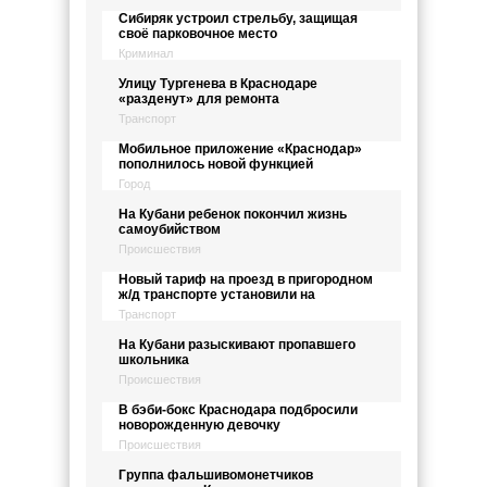
Сибиряк устроил стрельбу, защищая
своё парковочное место
Криминал
Улицу Тургенева в Краснодаре
«разденут» для ремонта
Транспорт
Мобильное приложение «Краснодар»
пополнилось новой функцией
Город
На Кубани ребенок покончил жизнь
самоубийством
Происшествия
Новый тариф на проезд в пригородном
ж/д транспорте установили на
Транспорт
На Кубани разыскивают пропавшего
школьника
Происшествия
В бэби-бокс Краснодара подбросили
новорожденную девочку
Происшествия
Группа фальшивомонетчиков