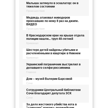
Малыша затянуло в эскалатор: он в
тяжелом состоянии
Происшествия
Медведь атаковал живодеров
проехавших по нему 8 раз на джипе.
ВИДЕО
Происшествия
В Краснодарском крае на крыше отдела
полиции нашли... труп 40-летней
Криминал
Шестеро детей найдены убитыми и
расчленёнными в квартире в Нижнем
Криминал
Украинский пограничник выстрелил в
делавшего селфи россиянина
Главное
Дом – музей Валерии Барсовой
Сочи
Сотрудники Центральной библиотеки
Сочи благодарят депутата ЗСК
Сочи
За дело жестокого убийства кота в
"стиралке" взялись полицейские