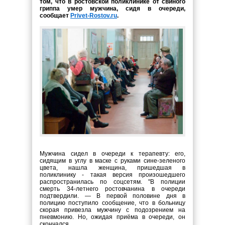
том, что в ростовской поликлинике от свиного
гриппа умер мужчина, сидя в очереди,
сообщает
P
rivet-Rostov.ru
.
Мужчина сидел в очереди к терапевту: его,
сидящим в углу в маске с руками сине-зеленого
цвета, нашла женщина, пришедшая в
поликлинику - такая версия произошедшего
распространилась по соцсетям. "В полиции
смерть 34-летнего ростовчанина в очереди
подтвердили. — В первой половине дня в
полицию поступило сообщение, что в больницу
скорая привезла мужчину с подозрением на
пневмонию. Но, ожидая приёма в очереди, он
скончался.