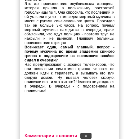
Это же происшествие опубликовала женщина,
которая пришла в поликлинику ростовской
горбольницы № 4. Она спросила, кто последний, и
ей указали в угло - там сидел мертвый мужчина в
маске с руками сине-зеленного цвета. Просидел
так он больше 3-х часов. На вопрос, почему
мертвый мужчина находится в очереди, врачи
объяснили, что ждут полицию - поэтому труп не
накрыли и не вынесли. Главврач больницы
происшествие отрицал.
Возникает один, самый главный, вопрос -
почему мужчина во время эпидемии свиного
гриппа с подозрением на пневмонию вообще
сидел в очереди?
Нас предупреждают с экранов телевизоров, что
при появлении симптомов гриппа человек не
должен идти к терапевту, а вызывать его или
скорую домой. Ну вызвал человек скорую,
привезли его - и что в итоге? Человек не дождался
в очереди. В очереди - с подозрением на
пневмонию!
Комментарии к новости
0