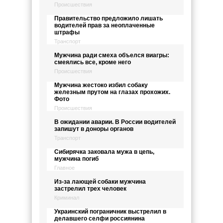
Происшествия
Правительство предложило лишать
водителей прав за неоплаченные
штрафы
Транспорт
Мужчина ради смеха объелся виагры:
смеялись все, кроме него
Происшествия
Мужчина жестоко избил собаку
железным прутом на глазах прохожих.
Фото
Происшествия
В ожидании аварии. В России водителей
запишут в доноры органов
Транспорт
Сибирячка заковала мужа в цепь,
мужчина погиб
Главное
Из-за лающей собаки мужчина
застрелил трех человек
Криминал
Украинский пограничник выстрелил в
делавшего селфи россиянина