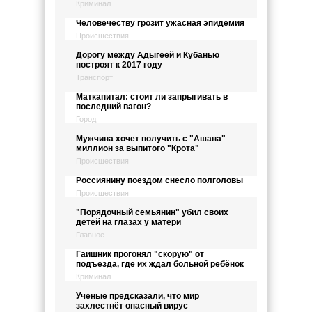
Криминал
Человечеству грозит ужасная эпидемия
Происшествия
Дорогу между Адыгеей и Кубанью
построят к 2017 году
Транспорт
Маткапитал: стоит ли запрыгивать в
последний вагон?
Город
Мужчина хочет получить с "Ашана"
миллион за выпитого "Крота"
Происшествия
Россиянину поездом снесло полголовы
Происшествия
"Порядочный семьянин" убил своих
детей на глазах у матери
Главное
Гаишник прогонял "скорую" от
подъезда, где их ждал больной ребёнок
Криминал
Ученые предсказали, что мир
захлестнёт опасный вирус