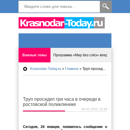
Важные темы
Программа «Мир без слёз» впервые в Анапе: 
Krasnodar-Today.ru
»
Главное
» Труп просидел три часа в очереди в ростовской поликлинике
Исмагил Шангареев: Отзывы и напутствия ко
Исмагил Шангареев. В поисках внутренней с
Труп просидел три часа в очереди в
В Краснодаре отменяют «СНИЛС», что будет 
ростовской поликлинике
26-01-2016, 22:28
Результаты приватизации предложили перес
Сегодня, 26 января, появилось сообщение о