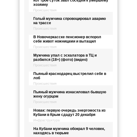
Кот трое суток звал соседей к умершему
хозяину
Происшествия
Голый мужчина спровоцировал аварию
на трассе
Происшествия
В Новочеркасске пенсионер вспорол
себе живот ножницами и вытащил
Происшествия
Мужчина упал с эскалатора в ТЦ и
разбился (18+) (фото) (видео)
Происшествия
Пьяный краснодарец выстрелил себе в
лоб
Происшествия
Пьяный мужчина изнасиловал бывшую
жену огурцом
Происшествия
Новак: первую очередь энергомоста из
Кубани в Крым сдадут 20 декабря
Инфраструктура
На Кубани мужчина обокрал 9 человек,
находясь в тюрьме