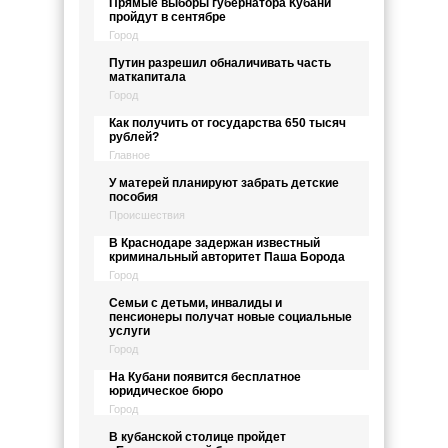
Прямые выборы губернатора Кубани
пройдут в сентябре
Город
Путин разрешил обналичивать часть
маткапитала
Город
Как получить от государства 650 тысяч
рублей?
Главное
У матерей планируют забрать детские
пособия
Происшествия
В Краснодаре задержан известный
криминальный авторитет Паша Борода
Город
Семьи с детьми, инвалиды и
пенсионеры получат новые социальные
услуги
Город
На Кубани появится бесплатное
юридическое бюро
Город
В кубанской столице пройдет