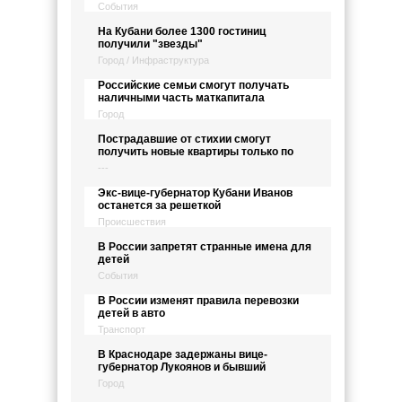
События
На Кубани более 1300 гостиниц
получили "звезды"
Город / Инфраструктура
Российские семьи смогут получать
наличными часть маткапитала
Город
Пострадавшие от стихии смогут
получить новые квартиры только по
---
Экс-вице-губернатор Кубани Иванов
останется за решеткой
Происшествия
В России запретят странные имена для
детей
События
В России изменят правила перевозки
детей в авто
Транспорт
В Краснодаре задержаны вице-
губернатор Лукоянов и бывший
Город