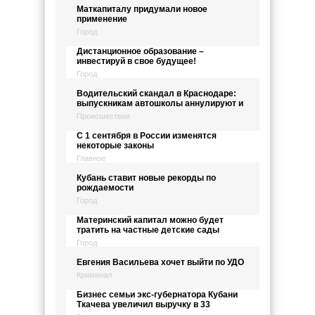
Маткапиталу придумали новое
применение
Город
Дистанционное образование –
инвестируй в свое будущее!
Город
Водительский скандал в Краснодаре:
выпускникам автошколы аннулируют и
Происшествия
С 1 сентября в России изменятся
некоторые законы
Главное
Кубань ставит новые рекорды по
рождаемости
Город
Материнский капитал можно будет
тратить на частные детские сады
Город
Евгения Васильева хочет выйти по УДО
Криминал
Бизнес семьи экс-губернатора Кубани
Ткачева увеличил выручку в 33