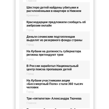
Главное
Шестеро детей найдены убитыми и
расчленёнными в квартире в Нижнем
Криминал
Краснодарцам предложили сообщать об
амброзии онлайн
Город
Деньги сочинским подтопленцам
выделят из резервного фонда страны
Город
На Кубани на должность губернатора
региона претендуют трое
Город
В России заработал Национальный
центр поиска пропавших детей
Город
На Кубани участниками акции
«Бессмертный Полк» стали 360 тысяч
человек
Город
Три «пятилетки» Александра Ткачева
Главное