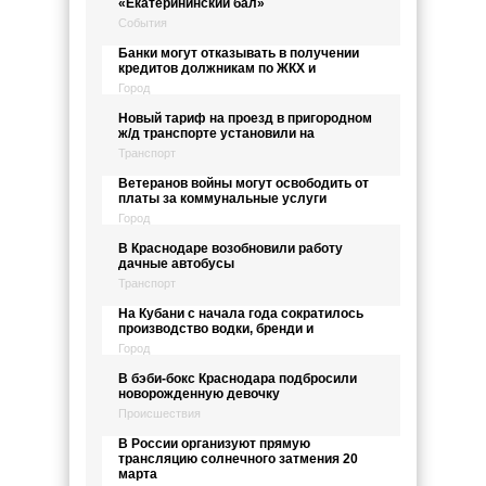
«Екатерининский бал»
События
Банки могут отказывать в получении
кредитов должникам по ЖКХ и
Город
Новый тариф на проезд в пригородном
ж/д транспорте установили на
Транспорт
Ветеранов войны могут освободить от
платы за коммунальные услуги
Город
В Краснодаре возобновили работу
дачные автобусы
Транспорт
На Кубани с начала года сократилось
производство водки, бренди и
Город
В бэби-бокс Краснодара подбросили
новорожденную девочку
Происшествия
В России организуют прямую
трансляцию солнечного затмения 20
марта