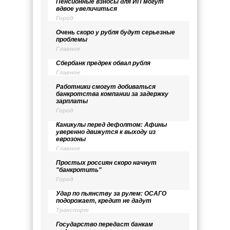
Пенсионные взносы для ИП могут
вдвое увеличиться
Город
Очень скоро у рубля будут серьезные
проблемы
Главное
Сбербанк предрек обвал рубля
Главное
Работники смогут добиваться
банкротства компании за задержку
зарплаты
Город
Каникулы перед дефолтом: Афины
уверенно движутся к выходу из
еврозоны
Главное
Простых россиян скоро начнут
"банкротить"
Город
Удар по пьянству за рулем: ОСАГО
подорожает, кредит не дадут
Транспорт
Государство передаст банкам