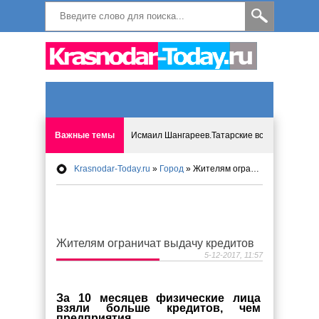
Важные темы
Исмаил Шангареев.Татарские встречи на бере
Krasnodar-Today.ru
»
Город
» Жителям ограничат выдачу кредитов
Программа «Мир без слёз» впервые в Анапе: 
Исмагил Шангареев: Отзывы и напутствия ко
Жителям ограничат выдачу кредитов
Исмагил Шангареев. В поисках внутренней с
5-12-2017, 11:57
В Краснодаре отменяют «СНИЛС», что будет 
За 10 месяцев физические лица
взяли больше кредитов, чем
предприятия.