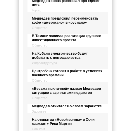
Медведев снова рассказал про «денег
нет»
Город
Медведев предложил переименовать
кофе «американо» в «русиано»
Общество
В Тамани зависла реализация крупного
инвестиционного проекта
Общество
На Кубани электричество будут
добывать с помощью ветра
Инфраструктура
Центробанк готовят к работе в условиях
военного времени
Общество
«Весьма приличной» назвал Медведев
ситуацию с зарплатами педагогов
Общество
Медведев отчитался о своем заработке
Здоровье
На открытии «Новой волны» в Сочи
«зажжет» Рики Мартин
События