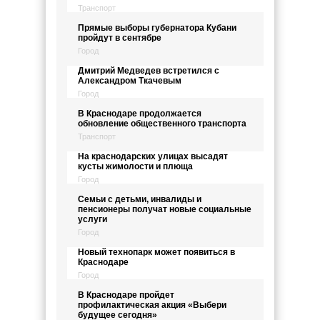
Транспорт
Прямые выборы губернатора Кубани
пройдут в сентябре
Город
Дмитрий Медведев встретился с
Александром Ткачевым
Город
В Краснодаре продолжается
обновление общественного транспорта
Транспорт
На краснодарских улицах высадят
кусты жимолости и плюща
Город
Семьи с детьми, инвалиды и
пенсионеры получат новые социальные
услуги
Город
Новый технопарк может появиться в
Краснодаре
Город
В Краснодаре пройдет
профилактическая акция «Выбери
будущее сегодня»