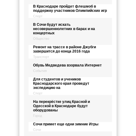
В Краснодаре пройдет флешмоб в
поддержку участников Олимпийских игр
Спорт
В Сочи будут искать
несовершеннолетних в барах и на
концертных
Общество
Ремонт на трассе в районе Джубги
завершится до конца 2016 года
Транспорт
Обувь Медведева взорвала Интернет
События
Для студентов и учеников
Краснодарского края проведут
экспедицию на
Спорт
На перекрёстке улиц Красной и
Одесской в Краснодаре будут
оборудованы
Город
Сочи примет еще одни зимние Игры
Сочи