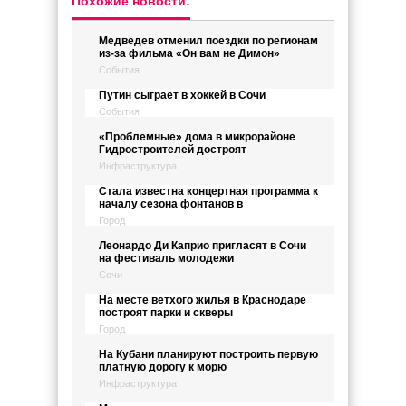
Похожие новости:
Медведев отменил поездки по регионам
из-за фильма «Он вам не Димон»
События
Путин сыграет в хоккей в Сочи
События
«Проблемные» дома в микрорайоне
Гидростроителей достроят
Инфраструктура
Стала известна концертная программа к
началу сезона фонтанов в
Город
Леонардо Ди Каприо пригласят в Сочи
на фестиваль молодежи
Сочи
На месте ветхого жилья в Краснодаре
построят парки и скверы
Город
На Кубани планируют построить первую
платную дорогу к морю
Инфраструктура