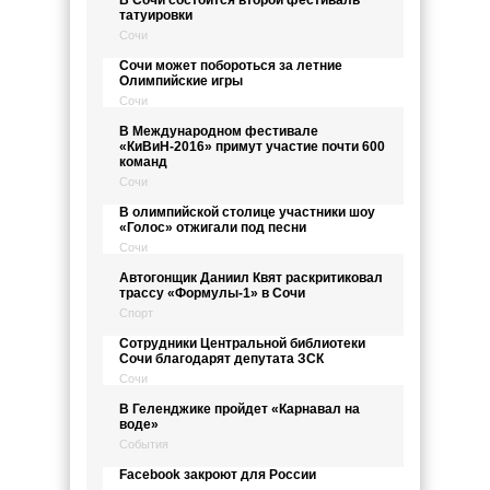
В Сочи состоится второй фестиваль
татуировки
Сочи
Сочи может побороться за летние
Олимпийские игры
Сочи
В Международном фестивале
«КиВиН-2016» примут участие почти 600
команд
Сочи
В олимпийской столице участники шоу
«Голос» отжигали под песни
Сочи
Автогонщик Даниил Квят раскритиковал
трассу «Формулы-1» в Сочи
Спорт
Сотрудники Центральной библиотеки
Сочи благодарят депутата ЗСК
Сочи
В Геленджике пройдет «Карнавал на
воде»
События
Facebook закроют для России