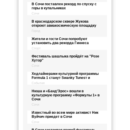
В Сочи поставлен рекорд по спуску с
горы в купальниках
Сочи
В краснодарском сквере Жукова
откроют авиакосмическую площадку
Город
Жители и гости Сочи попробуют
установить два рекорда Гиннеса
Спорт
Фестиваль шашлыка пройдёт на "Розе
Хутор"
Сочи
Хедлайнерами культурной программы
Formula 1 станут Swanky Tunesт и
События
Нюша и «Банд’Эрос» вошли в
культурную программу «Формулы 1» в
Сочи
Сочи
Известный во всем мире активист Ник
Вуйчич приедет в Сочи
Сочи