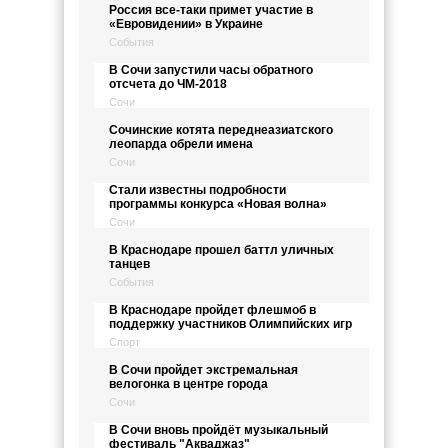
Россия все-таки примет участие в
«Евровидении» в Украине
События
В Сочи запустили часы обратного
отсчета до ЧМ-2018
Сочи
Сочинские котята переднеазиатского
леопарда обрели имена
Сочи
Стали известны подробности
программы конкурса «Новая волна»
Сочи
В Краснодаре прошел баттл уличных
танцев
События
В Краснодаре пройдет флешмоб в
поддержку участников Олимпийских игр
Спорт
В Сочи пройдет экстремальная
велогонка в центре города
Сочи
В Сочи вновь пройдёт музыкальный
фестиваль "Акваджаз"