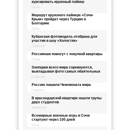
курсировать круизный лайнер
Сочи
Маршрут круизного лайнера «Сочи-
Крым» пройдет через Турцию и
Болгарию
Сочи
Кубанская фотомодель отобрана для
участия в шоу «Холостяк»
События
Россиянам помогут с покупкой квартиры
Город
Зоопарки всего мира соревнуются,
выкладывая фото самых обаятельных
События
Россию лишили Чемпионата мира
Главное
В краснодарской квартире нашли трупы
двух студентов
Криминал
Всемирные военные игры в Сочи
стартуют через 100 дней
Сочи