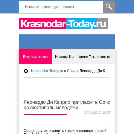
Важные темы
Исмаил Шангареев.Татарские встречи на бере
Krasnodar-Today.ru
»
Сочи
» Леонардо Ди Каприо пригласят в Сочи на фестиваль молодежи
Программа «Мир без слёз» впервые в Анапе: 
Исмагил Шангареев: Отзывы и напутствия ко
Леонардо Ди Каприо пригласят в Сочи
Исмагил Шангареев. В поисках внутренней с
на фестиваль молодежи
16-04-2017, 19:55
В Краснодаре отменяют «СНИЛС», что будет 
Среди других именитых приглашенных гостей –