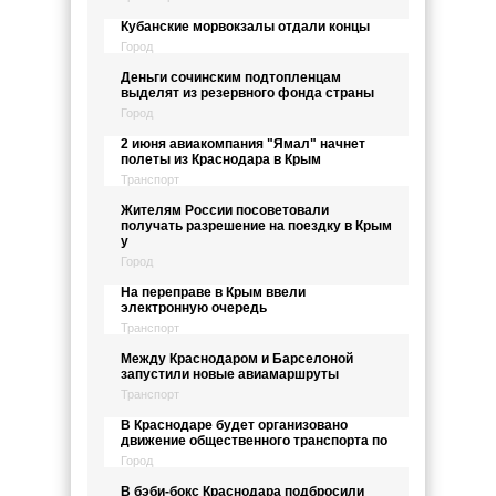
Кубанские морвокзалы отдали концы
Город
Деньги сочинским подтопленцам
выделят из резервного фонда страны
Город
2 июня авиакомпания "Ямал" начнет
полеты из Краснодара в Крым
Транспорт
Жителям России посоветовали
получать разрешение на поездку в Крым
у
Город
На переправе в Крым ввели
электронную очередь
Транспорт
Между Краснодаром и Барселоной
запустили новые авиамаршруты
Транспорт
В Краснодаре будет организовано
движение общественного транспорта по
Город
В бэби-бокс Краснодара подбросили