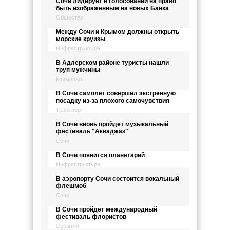
Сочи лидирует в голосовании на право
быть изображённым на новых Банка
Общество
Между Сочи и Крымом должны открыть
морские круизы
Инфраструктура
В Адлерском районе туристы нашли
труп мужчины
Криминал
В Сочи самолет совершил экстренную
посадку из-за плохого самочувствия
Транспорт
В Сочи вновь пройдёт музыкальный
фестиваль "Акваджаз"
Сочи
В Сочи появится планетарий
Инфраструктура
В аэропорту Сочи состоится вокальный
флешмоб
Сочи
В Сочи пройдет международный
фестиваль флористов
События