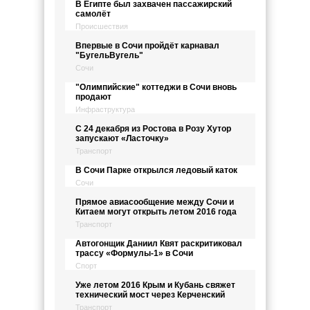
В Египте был захвачен пассажирский
самолёт
Происшествия
Впервые в Сочи пройдёт карнавал
"БугельВугель"
Сочи
"Олимпийские" коттеджи в Сочи вновь
продают
Инфраструктура
С 24 декабря из Ростова в Розу Хутор
запускают «Ласточку»
Транспорт
В Сочи Парке открылся ледовый каток
Сочи
Прямое авиасообщение между Сочи и
Китаем могут открыть летом 2016 года
Транспорт
Автогонщик Даниил Квят раскритиковал
трассу «Формулы-1» в Сочи
Спорт
Уже летом 2016 Крым и Кубань свяжет
технический мост через Керченский
Транспорт