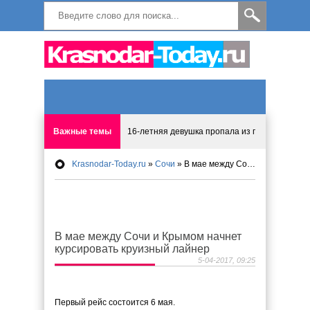
Важные темы
16-летняя девушка пропала из палаточного л
Krasnodar-Today.ru
»
Сочи
» В мае между Сочи и Крымом начнет курсировать круизный лайнер
Вирусу Коксаки ставят заслон в аэропорту К
Хирург случайно срезал сухожилия трем паци
В мае между Сочи и Крымом начнет
Новый вирус атакует смартфоны жителей Кра
курсировать круизный лайнер
5-04-2017, 09:25
Гигантский пожар на Юге России тушат 100 
Первый рейс состоится 6 мая.