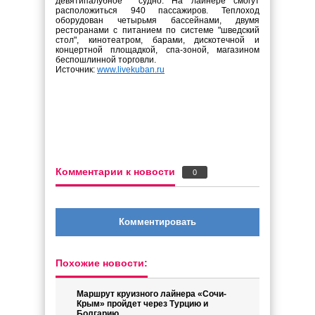
девятипалубное судно. На лайнере смогут
расположиться 940 пассажиров. Теплоход
оборудован четырьмя бассейнами, двумя
ресторанами с питанием по системе "шведский
стол", кинотеатром, барами, дискотечной и
концертной площадкой, спа-зоной, магазином
беспошлинной торговли.
Источник:
www.livekuban.ru
Комментарии к новости
0
Комментировать
Похожие новости:
Маршрут круизного лайнера «Сочи-
Крым» пройдет через Турцию и
Болгарию