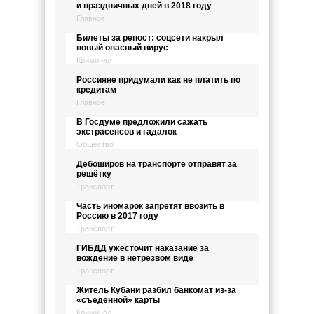
и праздничных дней в 2018 году
Главное
Билеты за репост: соцсети накрыл
новый опасный вирус
Криминал
Россияне придумали как не платить по
кредитам
Главное
В Госдуме предложили сажать
экстрасенсов и гадалок
Общество
Дебоширов на транспорте отправят за
решётку
Транспорт
Часть иномарок запретят ввозить в
Россию в 2017 году
Транспорт
ГИБДД ужесточит наказание за
вождение в нетрезвом виде
Транспорт
Житель Кубани разбил банкомат из-за
«съеденной» карты
Криминал