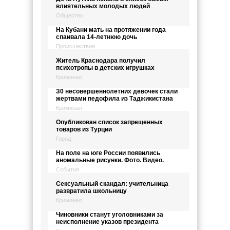
влиятельных молодых людей
Общество
На Кубани мать на протяжении года
спаивала 14-летнюю дочь
Происшествия
Житель Краснодара получил
психотропы в детских игрушках
Криминал
З0 несовершеннолетних девочек стали
жертвами педофила из Таджикистана
Криминал
Опубликован список запрещенных
товаров из Турции
Город
На поле на юге России появились
аномальные рисунки. Фото. Видео.
События
Сексуальный скандал: учительница
развратила школьницу
Криминал
Чиновники станут уголовниками за
неисполнение указов президента