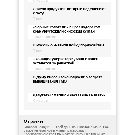
Криминал
Список продуктов, которые подешевеют
к лету
Город
«Черные копатели» в Краснодарском
крае уничтожили скифский курган
Происшествия
В России объявили войну порносайтам
Город
Экс-вице-губернатор Кубани Иванов
останется за решеткой
Происшествия
В Думу внесён законопроект о запрете
выращивания ГМО
---
Депутаты смягчили наказание за взятки
Криминал
О проекте
Kranodar-today.ru — Твой день начинается с меня! Все
самое интересное в жизни Краснодара и
Краснодарского края Вы можете найти на страницах