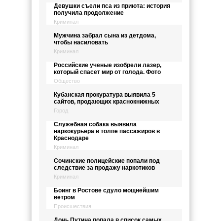
Девушки съели пса из приюта: история
получила продолжение
Криминал
Мужчина забрал сына из детдома,
чтобы насиловать
Криминал
Российские ученые изобрели лазер,
который спасет мир от голода. Фото
Общество
Кубанская прокуратура выявила 5
сайтов, продающих краснокнижных
Город
Служебная собака выявила
наркокурьера в толпе пассажиров в
Краснодаре
Криминал
Сочинские полицейские попали под
следствие за продажу наркотиков
Криминал
Боинг в Ростове сдуло мощнейшим
ветром
Происшествия
Дочь Путина попала в список самых