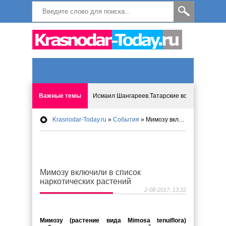
Важные темы
Исмаил Шангареев.Татарские встречи на бере
Krasnodar-Today.ru
»
События
» Мимозу включили в список наркотических растений
Программа «Мир без слёз» впервые в Анапе: 
Исмагил Шангареев: Отзывы и напутствия ко
Мимозу включили в список
Исмагил Шангареев. В поисках внутренней с
наркотических растений
2-08-2017, 13:22
В Краснодаре отменяют «СНИЛС», что будет 
Мимозу (растение вида Mimosa tenuiflora)