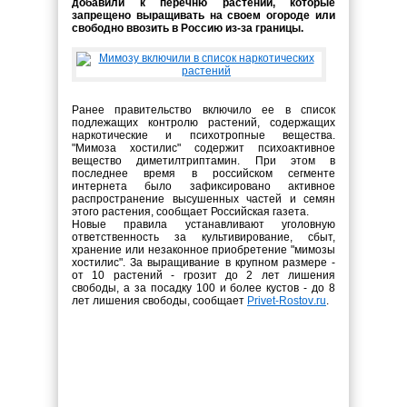
добавили к перечню растений, которые
запрещено выращивать на своем огороде или
свободно ввозить в Россию из-за границы.
Ранее правительство включило ее в список
подлежащих контролю растений, содержащих
наркотические и психотропные вещества.
"Мимоза хостилис" содержит психоактивное
вещество диметилтриптамин. При этом в
последнее время в российском сегменте
интернета было зафиксировано активное
распространение высушенных частей и семян
этого растения, сообщает Российская газета.
Новые правила устанавливают уголовную
ответственность за культивирование, сбыт,
хранение или незаконное приобретение "мимозы
хостилис". За выращивание в крупном размере -
от 10 растений - грозит до 2 лет лишения
свободы, а за посадку 100 и более кустов - до 8
лет лишения свободы, сообщает
Privet
-
Rostov
.
ru
.