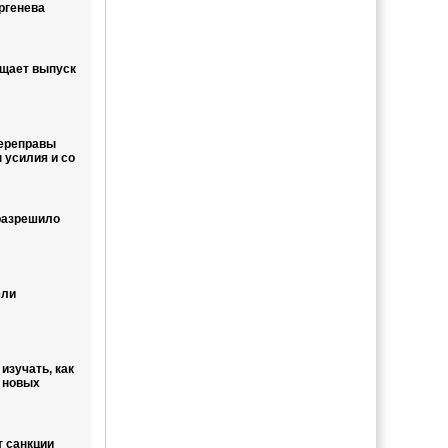
ргенева
ащает выпуск
переправы
усилия и со
разрешило
ели
изучать, как
 новых
 санкции