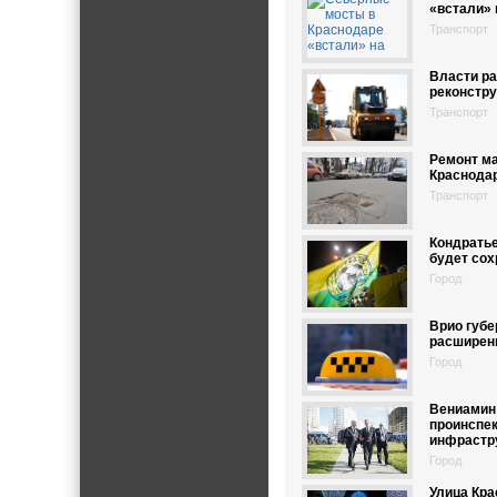
«встали» 
Транспорт
Власти ра
реконстру
Транспорт
Ремонт м
Краснодар
Транспорт
Кондратье
будет сох
Город
Врио губ
расширен
Город
Вениамин
проинспе
инфрастр
Город
Улица Кра