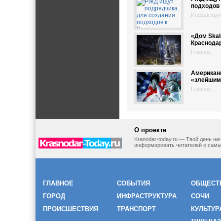
подходов 
Инфрастру
«Дом Skal
Краснода
Главное
Американ
«злейшим
Главное
О проекте
Kranodar-today.ru — Твой день н
информировать читателей о самы
ГЛАВНОЕ
СОБЫТИЯ
ОБЩЕСТ
ГОРОД
ИНФРАСТРУКТУРА
СОЧИ
ПРОИСШЕСТВИЯ
ТРАНСПОРТ
КУЛЬТУР