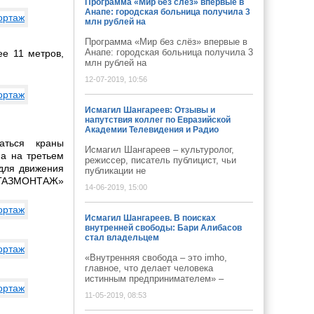
Программа «Мир без слёз» впервые в
Анапе: городская больница получила 3
млн рублей на
Программа «Мир без слёз» впервые в
Анапе: городская больница получила 3
ее 11 метров,
млн рублей на
12-07-2019, 10:56
Исмагил Шангареев: Отзывы и
напутствия коллег по Евразийской
Академии Телевидения и Радио
аться краны
Исмагил Шангареев – культуролог,
 а на третьем
режиссер, писатель публицист, чьи
 для движения
публикации не
ОЙГАЗМОНТАЖ»
14-06-2019, 15:00
Исмагил Шангареев. В поисках
внутренней свободы: Бари Алибасов
стал владельцем
«Внутренняя свобода – это imho,
главное, что делает человека
истинным предпринимателем» –
11-05-2019, 08:53