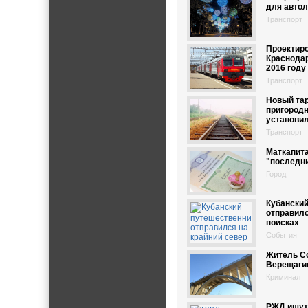
для авто
Транспорт
Проектиро
Краснодар
2016 году
Транспорт
Новый тар
пригородн
установил
Транспорт
Маткапита
"последни
Город
Кубански
отправилс
поисках
События
Житель Со
Верещаги
Криминал
РЖД ищут