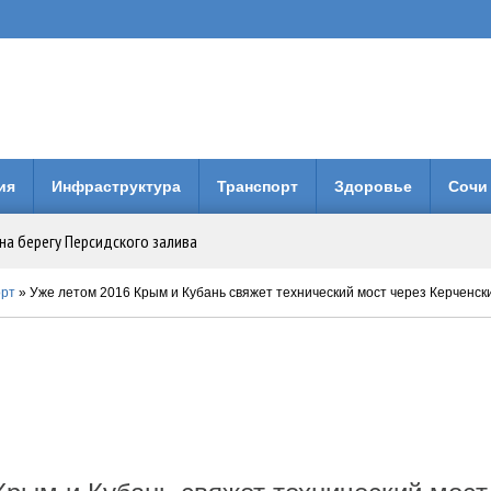
ия
Инфраструктура
Транспорт
Здоровье
Сочи
на берегу Персидского залива
Анапе: городская больница получила 3 млн рублей на новое оборудование
орт
» Уже летом 2016 Крым и Кубань свяжет технический мост через Керченский пролив
вия коллег по Евразийской Академии Телевидения и Радио
енней свободы: Бари Алибасов стал владельцем недвижимости в ОАЭ
 будет вместо него?