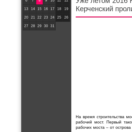
Уже летом 2016 
6
7
8
9
10
11
12
Керченский прол
13
14
15
16
17
18
19
20
21
22
23
24
25
26
27
28
29
30
31
На время строительства мо
рабочий мост. Первый так
рабочих моста – от острова