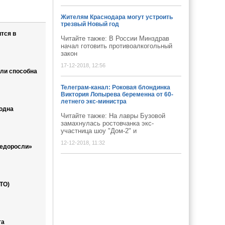
Жителям Краснодара могут устроить
трезвый Новый год
тся в
Читайте также: В России Минздрав
начал готовить противоалкогольный
закон
17-12-2018, 12:56
ли способна
Телеграм-канал: Роковая блондинка
Виктория Лопырева беременна от 60-
летнего экс-министра
 одна
Читайте также: На лавры Бузовой
замахнулась ростовчанка экс-
участница шоу "Дом-2" и
12-12-2018, 11:32
недоросли»
ТО)
та