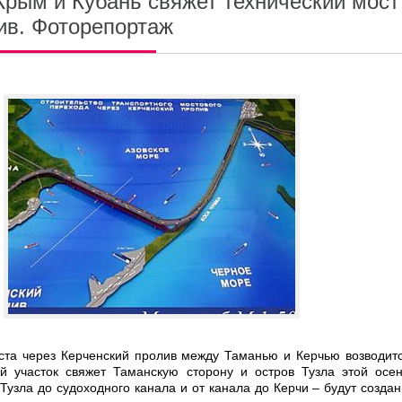
Крым и Кубань свяжет технический мост
ив. Фоторепортаж
ста через Керченский пролив между Таманью и Керчью возводит
ой участок свяжет Таманскую сторону и остров Тузла этой осе
 Тузла до судоходного канала и от канала до Керчи – будут созда