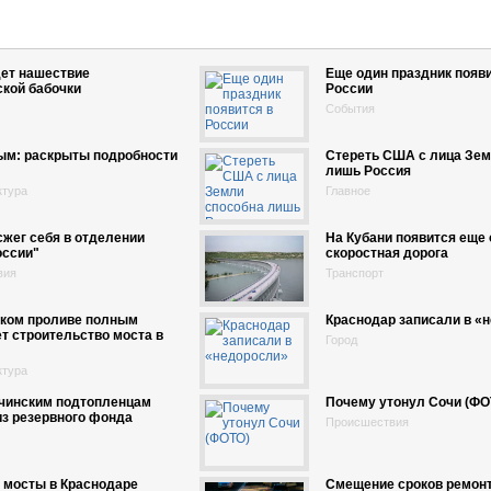
дет нашествие
Еще один праздник появи
кой бабочки
России
События
ым: раскрыты подробности
Стереть США с лица Зем
лишь Россия
ктура
Главное
жег себя в отделении
На Кубани появится еще
оссии"
скоростная дорога
вия
Транспорт
ском проливе полным
Краснодар записали в «
т строительство моста в
Город
ктура
очинским подтопленцам
Почему утонул Сочи (ФО
з резервного фонда
Происшествия
 мосты в Краснодаре
Смещение сроков ремон