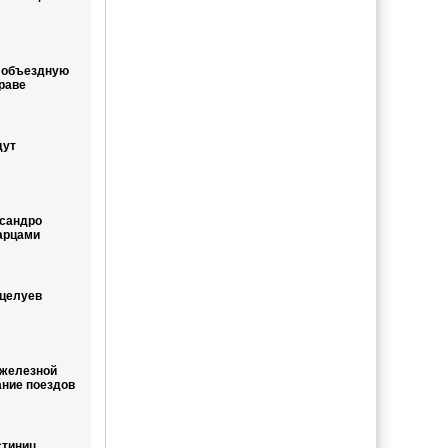
т объездную
раве
дут
ссандро
арцами
оцелуев
 железной
ание поездов
стиниц