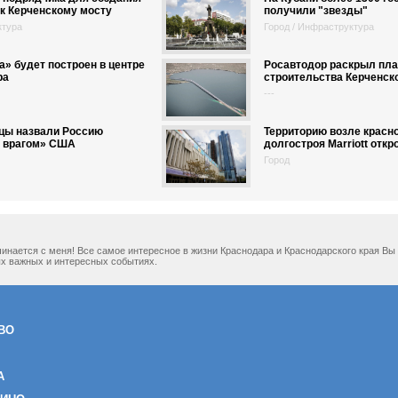
к Керченскому мосту
получили "звезды"
ктура
Город / Инфраструктура
a» будет построен в центре
Росавтодор раскрыл пла
ра
строительства Керченск
---
цы назвали Россию
Территорию возле красн
 врагом» США
долгостроя Marriott откр
Город
ачинается с меня! Все самое интересное в жизни Краснодара и Краснодарского края В
х важных и интересных событиях.
ВО
А