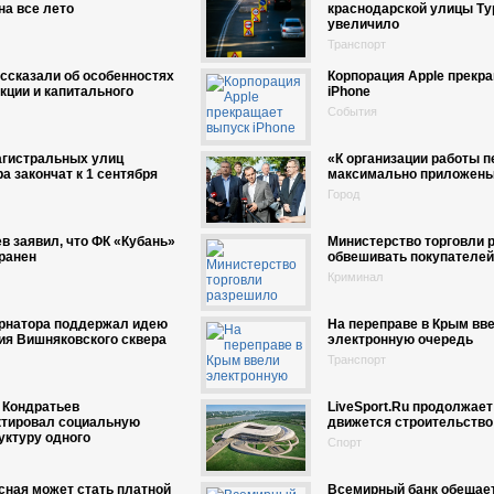
на все лето
краснодарской улицы Ту
увеличило
Транспорт
ссказали об особенностях
Корпорация Apple прекр
кции и капитального
iPhone
События
агистральных улиц
«К организации работы 
а закончат к 1 сентября
максимально приложены 
Город
в заявил, что ФК «Кубань»
Министерство торговли 
ранен
обвешивать покупателей
Криминал
ернатора поддержал идею
На переправе в Крым вв
ия Вишняковского сквера
электронную очередь
Транспорт
 Кондратьев
LiveSport.Ru продолжает 
ктировал социальную
движется строительство
уктуру одного
Спорт
сная может стать платной
Всемирный банк обещает