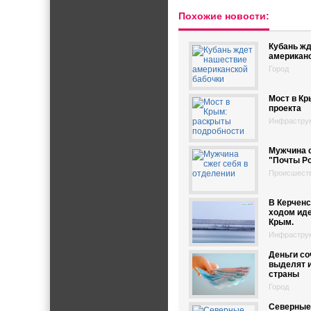
Похожие новости:
Кубань ж
американс
Город
Мост в Кр
проекта
Инфрастру
Мужчина с
"Почты Р
Происшест
В Керчен
ходом иде
Крым.
Инфрастру
Деньги с
выделят и
страны
Город
Северные