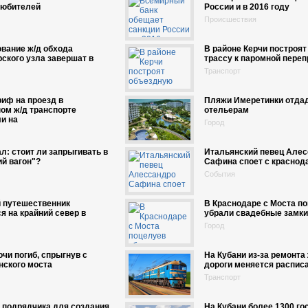
любителей
России и в 2016 году
Происшествия
вание ж/д обхода
В районе Керчи построя
ского узла завершат в
трассу к паромной переп
Транспорт
иф на проезд в
Пляжи Имеретинки отда
ом ж/д транспорте
отельерам
и на
Город
л: стоит ли запрыгивать в
Итальянский певец Але
й вагон"?
Сафина споет с краснод
События
й путешественник
В Краснодаре с Моста п
я на крайний север в
убрали свадебные замки
Город
чи погиб, спрыгнув с
На Кубани из-за ремонта
нского моста
дороги меняется распис
Транспорт
 подрядчика для создания
На Кубани более 1300 го