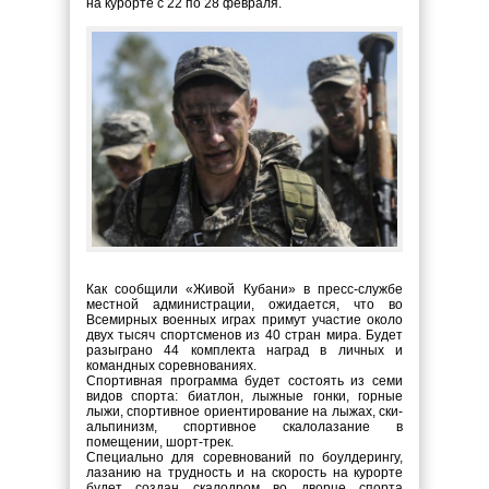
на курорте с 22 по 28 февраля.
Как сообщили «Живой Кубани» в пресс-службе
местной администрации, ожидается, что во
Всемирных военных играх примут участие около
двух тысяч спортсменов из 40 стран мира. Будет
разыграно 44 комплекта наград в личных и
командных соревнованиях.
Спортивная программа будет состоять из семи
видов спорта: биатлон, лыжные гонки, горные
лыжи, спортивное ориентирование на лыжах, ски-
альпинизм, спортивное скалолазание в
помещении, шорт-трек.
Специально для соревнований по боулдерингу,
лазанию на трудность и на скорость на курорте
будет создан скалодром во дворце спорта