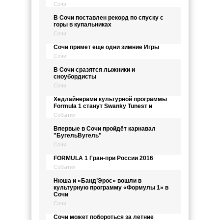
Сочи
В Сочи поставлен рекорд по спуску с
горы в купальниках
Сочи
Сочи примет еще одни зимние Игры
Сочи
В Сочи сразятся лыжники и
сноубордисты
Сочи
Хедлайнерами культурной программы
Formula 1 станут Swanky Tunesт и
События
Впервые в Сочи пройдёт карнавал
"БугельВугель"
Сочи
FORMULA 1 Гран-при России 2016
События
Нюша и «Банд’Эрос» вошли в
культурную программу «Формулы 1» в
Сочи
Сочи
Сочи может побороться за летние