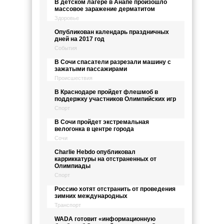
В детском лагере в Анапе произошло
массовое заражение дерматитом
Здоровье
Опубликован календарь праздничных
дней на 2017 год
События
В Сочи спасатели разрезали машину с
зажатыми пассажирами
Происшествия
В Краснодаре пройдет флешмоб в
поддержку участников Олимпийских игр
Спорт
В Сочи пройдет экстремальная
велогонка в центре города
Сочи
Charlie Hebdo опубликовал
карриккатуры на отстраненных от
Олимпиады
Спорт
Россию хотят отстранить от проведения
зимних международных
Транспорт
WADA готовит «информационную