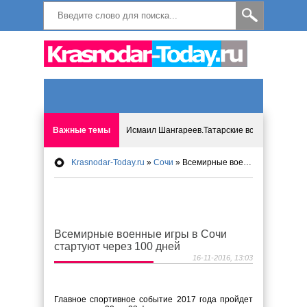
Важные темы
Исмаил Шангареев.Татарские встречи на бере
Krasnodar-Today.ru
»
Сочи
» Всемирные военные игры в Сочи стартуют через 100 дней
Программа «Мир без слёз» впервые в Анапе: 
Исмагил Шангареев: Отзывы и напутствия ко
Всемирные военные игры в Сочи
Исмагил Шангареев. В поисках внутренней с
стартуют через 100 дней
16-11-2016, 13:03
В Краснодаре отменяют «СНИЛС», что будет 
Главное спортивное событие 2017 года пройдет