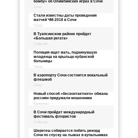
бомбу» об Олимпийских играх в Сочи
Сочи
Стали известны даты проведения
матчей ЧМ-2018 в Сочи
Спорт
В Туапсинском районе пройдет
«Большая регата»
События
Полиция ищет мать, подкинувшую
младенца на крыльцо кубанской
больницы
Город
В аэропорту Сочи состоится вокальный
флешмоб
Сочи
Новый способ «бесконтактного» обмана
россиян придумали мошенники
Криминал
В Сочи пройдет международный
фестиваль флористов
События
Шерегеш собирается побить рекорд
Сочи по спуску на лыжах в купальниках