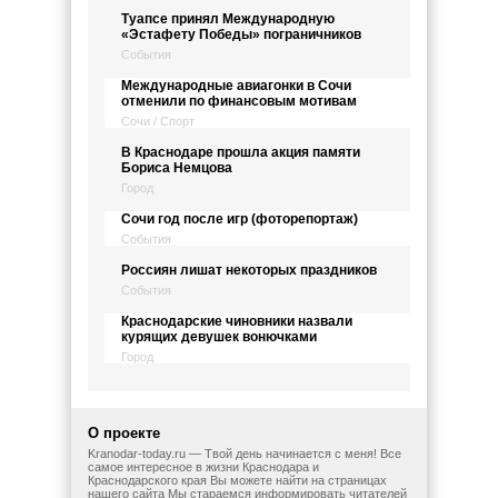
Туапсе принял Международную
«Эстафету Победы» пограничников
События
Международные авиагонки в Сочи
отменили по финансовым мотивам
Сочи / Спорт
В Краснодаре прошла акция памяти
Бориса Немцова
Город
Сочи год после игр (фоторепортаж)
События
Россиян лишат некоторых праздников
События
Краснодарские чиновники назвали
курящих девушек вонючками
Город
О проекте
Kranodar-today.ru — Твой день начинается с меня! Все
самое интересное в жизни Краснодара и
Краснодарского края Вы можете найти на страницах
нашего сайта Мы стараемся информировать читателей