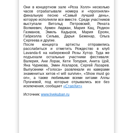
Они в концертном зале «Роза Холл» несколько
часов отрабатывали номера и «прогоняли»
финальную песню «Самый лучший день»,
которую исполняли все вместе. Среди участников
выступали Витольд Петровский, Рената
Волкиевич, Армен Авджан, Мария Кац, Родион
Газманов, Эмиль Кадыров, Мария Ероян,
Габриэлла Сильва, Дарья Беженар, Ольга
Сергеева и другие.
После концерта артисты отправились
расслабиться и отметить Рождество в клуб
Lavanda-6 на набережной Розы Хутор. Туда же
подъехали остальные участники фестиваля:
Валерия, Ани Лорак, Кети Топурия, Анита Цой,
Яна Чурикова, Эмин Агаларов, Сергей Лазарев.
Выпускники «Голоса» развлекали их каверами
знаменитых хитов «I will survive», «Show must go
on», а также любимыми всеми хитами Аллы
Пугачевой, под которые отрывались все без
исключения, сообщает
«СтарХит»
Источник:
www.livekuban.ru