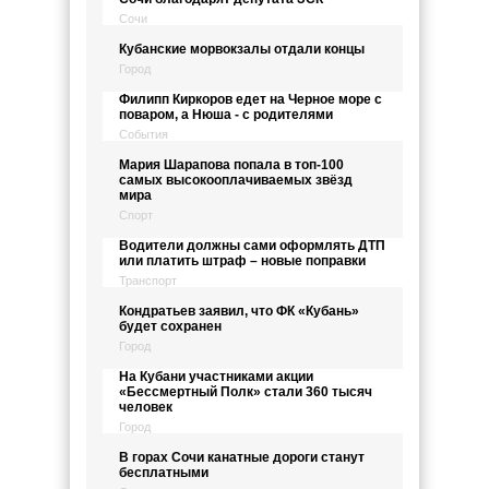
Сочи
Кубанские морвокзалы отдали концы
Город
Филипп Киркоров едет на Черное море с
поваром, а Нюша - с родителями
События
Мария Шарапова попала в топ-100
самых высокооплачиваемых звёзд
мира
Спорт
Водители должны сами оформлять ДТП
или платить штраф – новые поправки
Транспорт
Кондратьев заявил, что ФК «Кубань»
будет сохранен
Город
На Кубани участниками акции
«Бессмертный Полк» стали 360 тысяч
человек
Город
В горах Сочи канатные дороги станут
бесплатными