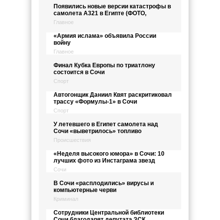
Появились новые версии катастрофы в
самолета А321 в Египте (ФОТО,
Главное
«Армия ислама» объявила России
войну
Главное
Финал Кубка Европы по триатлону
состоится в Сочи
Спорт
Автогонщик Даниил Квят раскритиковал
трассу «Формулы-1» в Сочи
Спорт
У летевшего в Египет самолета над
Сочи «выветрилось» топливо
Происшествия
«Неделя высокого юмора» в Сочи: 10
лучших фото из Инстаграма звезд
Сочи
В Сочи «расплодились» вирусы и
компьютерные черви
Криминал
Сотрудники Центральной библиотеки
Сочи благодарят депутата ЗСК