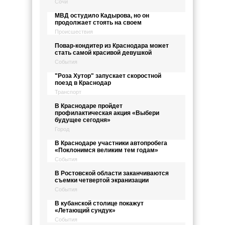
Сочи
МВД остудило Кадырова, но он
продолжает стоять на своем
Происшествия
Повар-кондитер из Краснодара может
стать самой красивой девушкой
События
"Роза Хутор" запускает скоростной
поезд в Краснодар
Транспорт
В Краснодаре пройдет
профилактическая акция «Выбери
будущее сегодня»
Город
В Краснодаре участники автопробега
«Поклонимся великим тем годам»
События
В Ростовской области заканчиваются
съемки четвертой экранизации
События
В кубанской столице покажут
«Летающий сундук»
События