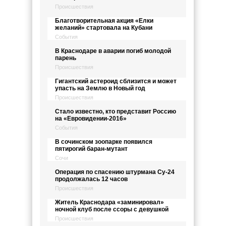
Происшествия
Благотворительная акция «Елки
желаний» стартовала на Кубани
События
В Краснодаре в аварии погиб молодой
парень
Происшествия
Гигантский астероид сблизится и может
упасть на Землю в Новый год
Происшествия
Стало известно, кто представит Россию
на «Евровидении-2016»
События
В сочинском зоопарке появился
пятирогий баран-мутант
Сочи
Операция по спасению штурмана Су-24
продолжалась 12 часов
Происшествия
Житель Краснодара «заминировал»
ночной клуб после ссоры с девушкой
Происшествия