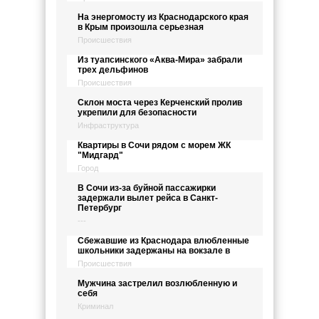
На энергомосту из Краснодарского края
в Крым произошла серьезная
Происшествия
Из туапсинского «Аква-Мира» забрали
трех дельфинов
Происшествия
Склон моста через Керченский пролив
укрепили для безопасности
Инфраструктура
Квартиры в Сочи рядом с морем ЖК
"Мидгард"
Город
В Сочи из-за буйной пассажирки
задержали вылет рейса в Санкт-
Петербург
---
Сбежавшие из Краснодара влюбленные
школьники задержаны на вокзале в
Происшествия
Мужчина застрелил возлюбленную и
себя
Криминал