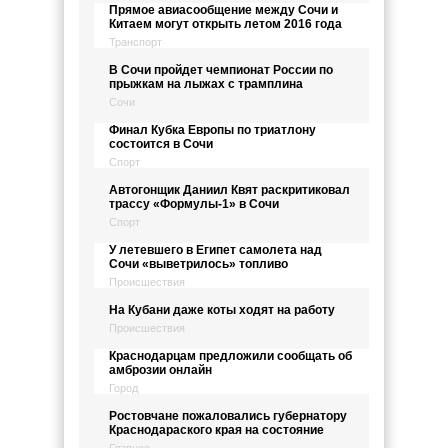
Прямое авиасообщение между Сочи и
Китаем могут открыть летом 2016 года
Транспорт
В Сочи пройдет чемпионат России по
прыжкам на лыжах с трамплина
Сочи
Финал Кубка Европы по триатлону
состоится в Сочи
Спорт
Автогонщик Даниил Квят раскритиковал
трассу «Формулы-1» в Сочи
Спорт
У летевшего в Египет самолета над
Сочи «выветрилось» топливо
Происшествия
На Кубани даже коты ходят на работу
Происшествия
Краснодарцам предложили сообщать об
амброзии онлайн
Город
Ростовчане пожаловались губернатору
Краснодараского края на состояние
Главное