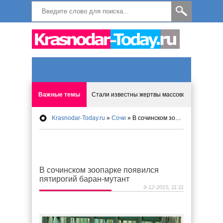
Важные темы
Стали известны жертвы массового ДТП в при
Krasnodar-Today.ru
»
Сочи
» В сочинском зоопарке появился пятирогий баран-мутант
Мужчина сжег любимую в порыве ревности
В мае между Сочи и Крымом начнет курсиров
В сочинском зоопарке появился
Девятилетней пациентке врачи районной бо
пятирогий баран-мутант
9-12-2015, 11:11
Дебоширов на транспорте отправят за решёт