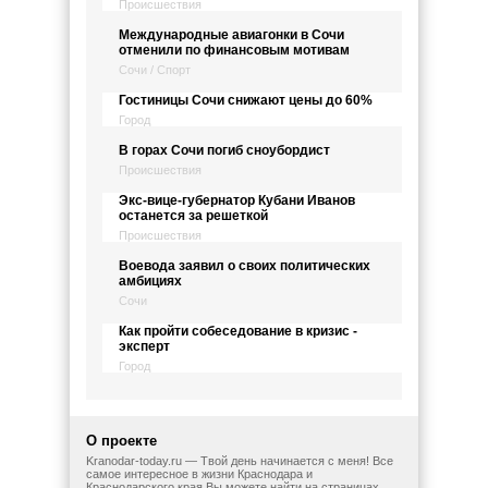
Происшествия
Международные авиагонки в Сочи
отменили по финансовым мотивам
Сочи / Спорт
Гостиницы Сочи снижают цены до 60%
Город
В горах Сочи погиб сноубордист
Происшествия
Экс-вице-губернатор Кубани Иванов
останется за решеткой
Происшествия
Воевода заявил о своих политических
амбициях
Сочи
Как пройти собеседование в кризис -
эксперт
Город
О проекте
Kranodar-today.ru — Твой день начинается с меня! Все
самое интересное в жизни Краснодара и
Краснодарского края Вы можете найти на страницах