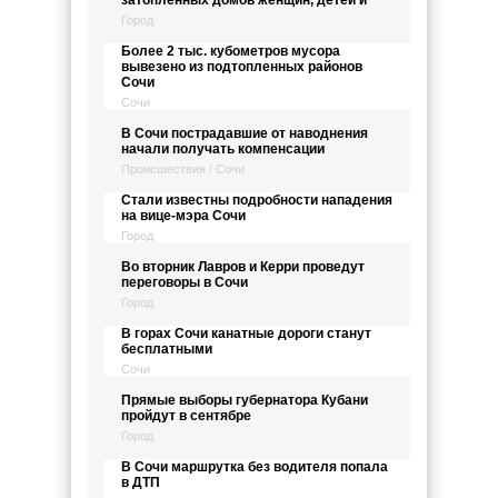
Город
Более 2 тыс. кубометров мусора
вывезено из подтопленных районов
Сочи
Сочи
В Сочи пострадавшие от наводнения
начали получать компенсации
Происшествия / Сочи
Стали известны подробности нападения
на вице-мэра Сочи
Город
Во вторник Лавров и Керри проведут
переговоры в Сочи
Город
В горах Сочи канатные дороги станут
бесплатными
Сочи
Прямые выборы губернатора Кубани
пройдут в сентябре
Город
В Сочи маршрутка без водителя попала
в ДТП