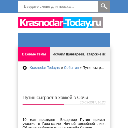
Важные темы
Исмаил Шангареев.Татарские встречи на бере
Krasnodar-Today.ru
»
События
» Путин сыграет в хоккей в Сочи
Программа «Мир без слёз» впервые в Анапе: 
Исмагил Шангареев: Отзывы и напутствия ко
Путин сыграет в хоккей в Сочи
Исмагил Шангареев. В поисках внутренней с
10-05-2017, 10:28
В Краснодаре отменяют «СНИЛС», что будет 
10 мая президент Владимир Путин примет
участие в Гала-матче Ночной хоккейной лиги.
Об этом сообщили в пресс-службе Кремля.