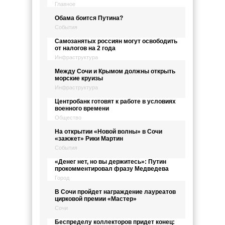
Главное
Обама боится Путина?
События
Самозанятых россиян могут освободить
от налогов на 2 года
Инфраструктура
Между Сочи и Крымом должны открыть
морские круизы
Инфраструктура
Центробанк готовят к работе в условиях
военного времени
Общество
На открытии «Новой волны» в Сочи
«зажжет» Рики Мартин
События
«Денег нет, но вы держитесь»: Путин
прокомментировал фразу Медведева
Город
В Сочи пройдет награждение лауреатов
цирковой премии «Мастер»
Сочи
Беспределу коллекторов придет конец: