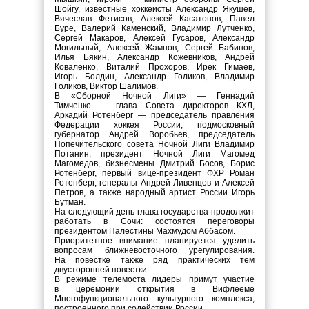
Шойгу, известные хоккеисты Александр Якушев,
Вячеслав Фетисов, Алексей Касатонов, Павел
Буре, Валерий Каменский, Владимир Лутченко,
Сергей Макаров, Алексей Гусаров, Александр
Могильный, Алексей Жамнов, Сергей Бабинов,
Илья Бякин, Александр Кожевников, Андрей
Коваленко, Виталий Прохоров, Ирек Гимаев,
Игорь Болдин, Александр Голиков, Владимир
Голиков, Виктор Шалимов.
В «Сборной Ночной Лиги» — Геннадий
Тимченко — глава Совета директоров КХЛ,
Аркадий Ротенберг — председатель правления
Федерации хоккея России, подмосковный
губернатор Андрей Воробьев, председатель
Попечительского совета Ночной Лиги Владимир
Потанин, президент Ночной Лиги Магомед
Магомедов, бизнесмены Дмитрий Босов, Борис
Ротенберг, первый вице-президент ФХР Роман
Ротенберг, генералы Андрей Ливенцов и Алексей
Петров, а также народный артист России Игорь
Бутман.
На следующий день глава государства продолжит
работать в Сочи: состоятся переговоры
президентом Палестины Махмудом Аббасом.
Приоритетное внимание планируется уделить
вопросам ближневосточного урегулирования.
На повестке также ряд практических тем
двусторонней повестки.
В режиме телемоста лидеры примут участие
в церемонии открытия в Вифлееме
Многофункционального культурного комплекса,
построенного при содействии России.