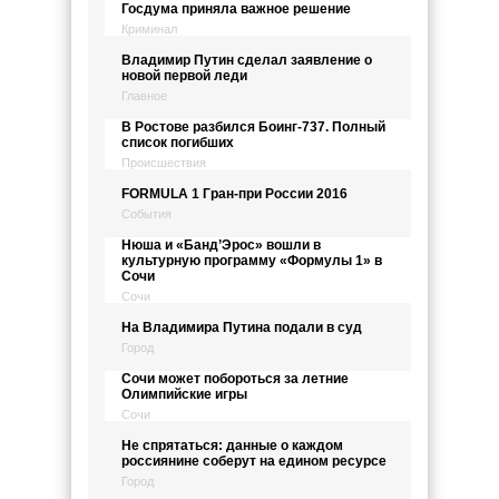
Госдума приняла важное решение
Криминал
Владимир Путин сделал заявление о
новой первой леди
Главное
В Ростове разбился Боинг-737. Полный
список погибших
Происшествия
FORMULA 1 Гран-при России 2016
События
Нюша и «Банд’Эрос» вошли в
культурную программу «Формулы 1» в
Сочи
Сочи
На Владимира Путина подали в суд
Город
Сочи может побороться за летние
Олимпийские игры
Сочи
Не спрятаться: данные о каждом
россиянине соберут на едином ресурсе
Город