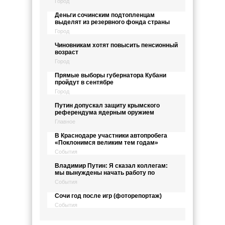
Город
Деньги сочинским подтопленцам
выделят из резервного фонда страны
Город
Чиновникам хотят повысить пенсионный
возраст
Город
Прямые выборы губернатора Кубани
пройдут в сентябре
Город
Путин допускал защиту крымского
референдума ядерным оружием
Главное
В Краснодаре участники автопробега
«Поклонимся великим тем годам»
События
Владимир Путин: Я сказал коллегам:
мы вынуждены начать работу по
События
Сочи год после игр (фоторепортаж)
События