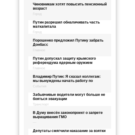
Чиновникам хотят повысить пенсионный
возраст
Город
Путин разрешил обналичивать часть
маткапитала
Город
Порошенко предложил Путину забрать
Донбасс
Главное
Путин допускал защиту крымского
референдума ядерным оружием
Главное
Владимир Путин: Я сказал коллегам:
мы вынуждены начать работу по
События
Забывчивые водители могут больше не
бояться эвакуации
Транспорт
В Думу внесён законопроект о запрете
выращивания ГМО
---
Депутаты смягчили наказание за взятки