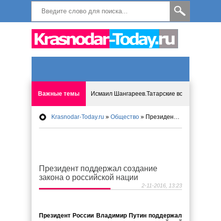
Важные темы
Исмаил Шангареев.Татарские встречи на бере
Krasnodar-Today.ru
»
Общество
» Президент поддержал создание закона о российской нации
Программа «Мир без слёз» впервые в Анапе: 
Исмагил Шангареев: Отзывы и напутствия ко
Президент поддержал создание
Исмагил Шангареев. В поисках внутренней с
закона о российской нации
2-11-2016, 13:23
В Краснодаре отменяют «СНИЛС», что будет 
Президент России Владимир Путин поддержал