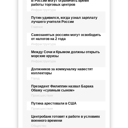
В России могут ограничить время
работы торговых центров
Инфраструктура
Путин удивился, когда узнал зарплату
лучшего учителя России
Главное
Самозанятых россиян могут освободить
от налогов на 2 года
Инфраструктура
Между Сочи и Крымом должны открыть
морские круизы
Инфраструктура
Должников за коммуналку навестят
коллекторы
Город
Президент Филиппин назвал Барака
Обаму «сукиным сыном»
Происшествия
Путина арестовали в США
Происшествия
Центробанк готовят к работе в условиях
военного времени
Общество