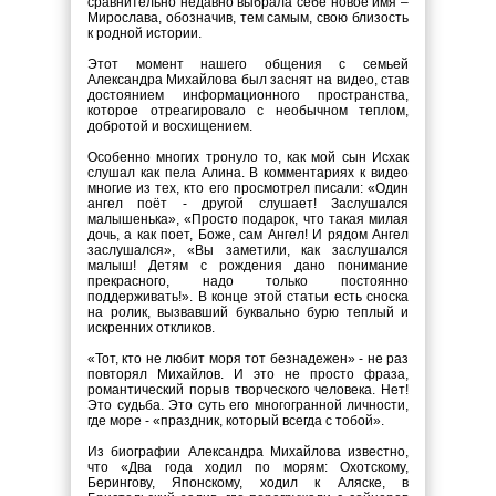
сравнительно недавно выбрала себе новое имя –
Мирослава, обозначив, тем самым, свою близость
к родной истории.
Этот момент нашего общения с семьей
Александра Михайлова был заснят на видео, став
достоянием информационного пространства,
которое отреагировало с необычном теплом,
добротой и восхищением.
Особенно многих тронуло то, как мой сын Исхак
слушал как пела Алина. В комментариях к видео
многие из тех, кто его просмотрел писали: «Один
ангел поёт - другой слушает! Заслушался
малышенька», «Просто подарок, что такая милая
дочь, а как поет, Боже, сам Ангел! И рядом Ангел
заслушался», «Вы заметили, как заслушался
малыш! Детям с рождения дано понимание
прекрасного, надо только постоянно
поддерживать!». В конце этой статьи есть сноска
на ролик, вызвавший буквально бурю теплый и
искренних откликов.
«Тот, кто не любит моря тот безнадежен» - не раз
повторял Михайлов. И это не просто фраза,
романтический порыв творческого человека. Нет!
Это судьба. Это суть его многогранной личности,
где море - «праздник, который всегда с тобой».
Из биографии Александра Михайлова известно,
что «Два года ходил по морям: Охотскому,
Берингову, Японскому, ходил к Аляске, в