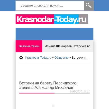
Важные темы
Исмаил Шангареев.Татарские встречи на бере
Krasnodar-Today.ru
»
Общество
» Встречи на берегу Персидского Залива: Александр Михайлов
Программа «Мир без слёз» впервые в Анапе: 
Исмагил Шангареев: Отзывы и напутствия ко
Встречи на берегу Персидского
Исмагил Шангареев. В поисках внутренней с
Залива: Александр Михайлов
6-02-2020, 16:11
В Краснодаре отменяют «СНИЛС», что будет 