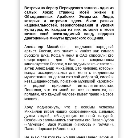
Встречи на берегу Персидского залива - одна из
самых ярких страниц моей жизни в
Объединенных Арабских Эмиратах. Люди,
которых я встречал здесь были разных
национальностей, вероисповедания и уровня
культуры, но каждый из них оставил в моей
жизни свой неизгладимый след, подарив
драгоценные минуты дружеского общения.
Александр Михайлов — подлинно народный
артист России, его знают и любят как символ
русского духа. Когда у меня в ОАЭ спросили: кто
олицетворяет для Вас в современном
киноискусстве Россию, я не задумываясь ответил -
актер Александр Михайлов. Это человек, который
всегда ассоциировался для меня с подлинным
мужеством и по-детски светлой добротой, силой и
незащищенностью, поистине мужицкой харизмой
и редкой природной интеллигентностью.
Понимаю, что со мной не все согласятся, но
прлагаю, что каждый человек имеет право на свое
мнение.
Хочу подчеркнуть, что с особым успехом
Михайлов играл наших современников, сильных
духом людей, обладающих цельной натурой.
Особенно запомнились зрителям его Павел Зубов
(«Мужики»), Вася Кузякин («Любовь и голуби»),
Павел Шорохов («Змеелов»).
Не знаю для кого как, но для меня Павел Зубов из