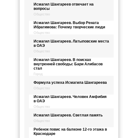
Исмагил Шангареев отвечает на
вопросы
Общество
Исмагил Шангареев. Выбор Рената
Ибрагимова: Почему творческие люди
Общество
Исмагил Шангареев. Латыповские места
в ОАЭ
Общество
Исмагил Шангареев. В поисках
внутренней свободы: Бари Алибасов
стал
Город
Формула успеха Исмагила Шангареева
Общество
Исмагил Шангареев. Человек Амфибия
в ОАЭ
Общество
Исмагил Шангареев. Светлая память
Общество
Ребенок повис на балконе 12-го этажа в
Краснодаре