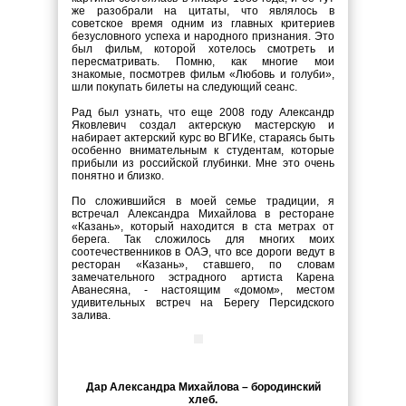
же разобрали на цитаты, что являлось в
советское время одним из главных критериев
безусловного успеха и народного признания. Это
был фильм, которой хотелось смотреть и
пересматривать. Помню, как многие мои
знакомые, посмотрев фильм «Любовь и голуби»,
шли покупать билеты на следующий сеанс.
Рад был узнать, что еще 2008 году Александр
Яковлевич создал актерскую мастерскую и
набирает актерский курс во ВГИКе, стараясь быть
особенно внимательным к студентам, которые
прибыли из российской глубинки. Мне это очень
понятно и близко.
По сложившийся в моей семье традиции, я
встречал Александра Михайлова в ресторане
«Казань», который находится в ста метрах от
берега. Так сложилось для многих моих
соотечественников в ОАЭ, что все дороги ведут в
ресторан «Казань», ставшего, по словам
замечательного эстрадного артиста Карена
Аванесяна, - настоящим «домом», местом
удивительных встреч на Берегу Персидского
залива.
Дар Александра Михайлова – бородинский
хлеб.