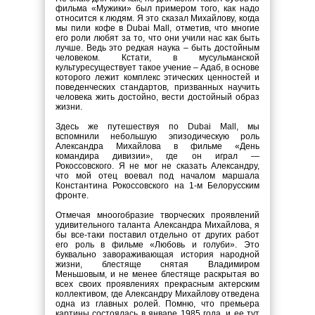
фильма «Мужики» был примером того, как надо
относится к людям. Я это сказал Михайлову, когда
мы пили кофе в Dubai Mall, отметив, что многие
его роли любят за то, что они учили нас как быть
лучше. Ведь это редкая наука – быть достойным
человеком. Кстати, в мусульманской
культуресуществует такое учение – Адаб, в основе
которого лежит комплекс этических ценностей и
поведенческих стандартов, призванных научить
человека жить достойно, вести достойный образ
жизни.
Здесь же путешествуя по Dubai Mall, мы
вспомнили небольшую эпизодическую роль
Александра Михайлова в фильме «День
командира дивизии», где он играл —
Рокоссовского. Я не мог не сказать Александру,
что мой отец воевал под началом маршала
Константина Рокоссовского на 1-м Белорусским
фронте.
Отмечая мноогобразие творческих проявлений
удивительного таланта Александра Михайлова, я
бы все-таки поставил отдельно от других работ
его роль в фильме «Любовь и голуби». Это
буквально завораживающая история народной
жизни, блестяще снятая Владимиром
Меньшовым, и не менее блестяще раскрытая во
всех своих проявлениях прекрасным актерским
коллективом, где Александру Михайлову отведена
одна из главных ролей. Помню, что премьера
картины состоялась в январе 1985 года, и ее тут