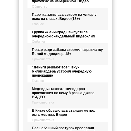
прохожих на набережной. Видео
Общество
Парочка занялась сексом на улице у
всех на глазах. Видео (18+)
Главное
Группа «Ленинград» выпустила
очередной скандальный видеоклип
События
Повар ради забавы скормил взрывчатку
Белой медведице. 18+
Происшествия
"Деньги решают все": внук
миллиардера устроил очередную
провокацию
Главное
Медведь атаковал живодеров
проехавших по нему 8 раз на джипе.
ВИДЕО
Происшествия
В Китае обрушилась станция метро,
есть жертвы. Видео
Происшествия
Бесшабашный поступок прославил