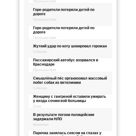
Происшествия
Горе-родители потеряли детей по
дороге
Происшествия
Горе-родители потеряли детей по
дороге
Происшествия
Жуткий удар по коту шокировал горожан
События
Пассажирский автобус взорвался в
Краснодаре
Происшествия
Смышлёный пёс организовал массовый
побег собак из ветклиники
События
Женщину с гангреной оставили умирать
у входа сочинской больницы
Сочи
В результате погони полицейские
задержали НЛО
Криминал
Парочка занялась сексом на глазах у