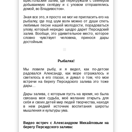
Бристольский залив, где перегружали с сейнеров
добываемую селёдку и с уловом отправлялись
домой, во Владивосток».
Зная все это, я просто не мог не пригласить его на
рыбалку, где под шум волн можно от души спеть
любимые песни нашей молодости, порадоваться
улову, который нередко щедро дарит Персидский
залив. Вообще, это удивительное место, которое
словно чувствует человека, принося дары
достойным.
Рыбалка!
Мы ловили рыбу, и я видел, как по-детски
радовался Александр, как море отражалось и
светилось в его глазах, и думал о том, что мои
встречи на берегу Персидского залива это тоже
дары…
Дары залива, с которым пусть на время, но была
связана моя судьба, моё желание открыть для
себя и своих детей мир людей творчества, находя
в нем редкий источник воспитания широты
мышления и культуры ума.
Видео встреч с Александром Михайловым на
берегу Персидского залива: