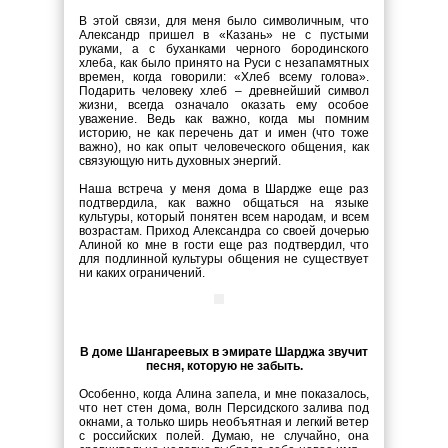
В этой связи, для меня было символичным, что
Александр пришел в «Казань» не с пустыми
руками, а с буханками черного бородинского
хлеба, как было принято на Руси с незапамятных
времен, когда говорили: «Хлеб всему голова».
Подарить человеку хлеб – древнейший символ
жизни, всегда означало оказать ему особое
уважение. Ведь как важно, когда мы помним
историю, не как перечень дат и имен (что тоже
важно), но как опыт человеческого общения, как
связующую нить духовных энергий.
Наша встреча у меня дома в Шардже еще раз
подтвердила, как важно общаться на языке
культуры, который понятен всем народам, и всем
возрастам. Приход Александра со своей дочерью
Алиной ко мне в гости еще раз подтвердил, что
для подлинной культуры общения не существует
ни каких ограничений.
В доме Шангареевых в эмирате Шарджа звучит
песня, которую не забыть.
Особенно, когда Алина запела, и мне показалось,
что нет стен дома, волн Персидского залива под
окнами, а только ширь необъятная и легкий ветер
с российских полей. Думаю, не случайно, она