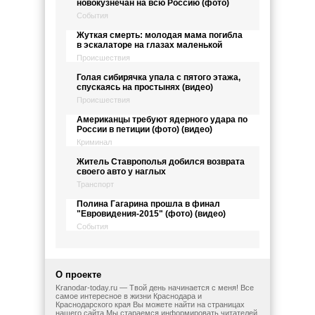
новокузнечан на всю Россию (фото)
События
Жуткая смерть: молодая мама погибла
в эскалаторе на глазах маленькой
Происшествия
Голая сибирячка упала с пятого этажа,
спускаясь на простынях (видео)
Происшествия
Американцы требуют ядерного удара по
России в петиции (фото) (видео)
Криминал
Житель Ставрополья добился возврата
своего авто у наглых
Транспорт
Полина Гагарина прошла в финал
"Евровидения-2015" (фото) (видео)
События
О проекте
Kranodar-today.ru — Твой день начинается с меня! Все
самое интересное в жизни Краснодара и
Краснодарского края Вы можете найти на страницах
нашего сайта Мы стараемся информировать читателей