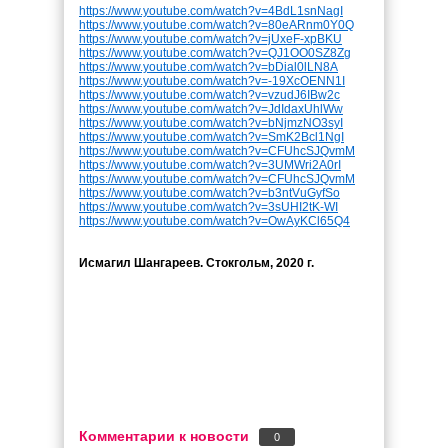
https://www.youtube.com/watch?v=4BdL1snNagI
https://www.youtube.com/watch?v=80eARnm0Y0Q
https://www.youtube.com/watch?v=jUxeF-xpBKU
https://www.youtube.com/watch?v=QJ1OO0SZ8Zg
https://www.youtube.com/watch?v=bDial0lLN8A
https://www.youtube.com/watch?v=-19XcOENN1I
https://www.youtube.com/watch?v=vzudJ6IBw2c
https://www.youtube.com/watch?v=JdIdaxUhlWw
https://www.youtube.com/watch?v=bNjmzNO3syI
https://www.youtube.com/watch?v=SmK2Bcl1NgI
https://www.youtube.com/watch?v=CFUhcSJQvmM
https://www.youtube.com/watch?v=3UMWri2A0rI
https://www.youtube.com/watch?v=CFUhcSJQvmM
https://www.youtube.com/watch?v=b3ntVuGyfSo
https://www.youtube.com/watch?v=3sUHI2tK-WI
https://www.youtube.com/watch?v=OwAyKCl65Q4
Исмагил Шангареев. Стокгольм, 2020 г.
Комментарии к новости
0