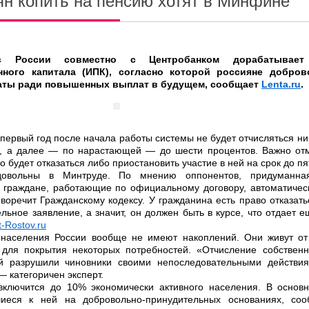
ян копить на пенсию хотят в Минфине
ов России совместно с Центробанком дорабатывает
нного капитала (ИПК), согласно которой россияне добров
аты ради повышенных выплат в будущем, сообщает
Lenta.ru
.
 первый год после начала работы системы не будет отчисляться ни
, а далее — по нарастающей — до шести процентов. Важно отме
 будет отказаться либо приостановить участие в ней на срок до пят
овольны в Минтруде. По мнению оппонентов, придуманн
й граждане, работающие по официальному договору, автоматичес
воречит Гражданскому кодексу. У гражданина есть право отказать
ельное заявление, а значит, он должен быть в курсе, что отдает е
t-Rostov.ru
 населения России вообще не имеют накоплений. Они живут от
 для покрытия некоторых потребностей. «Отчисление собственн
ой разрушили чиновники своими непоследовательными действия
 категоричен эксперт.
включится до 10% экономически активного населения. В основн
иеся к ней на добровольно-принудительных основаниях, сооб