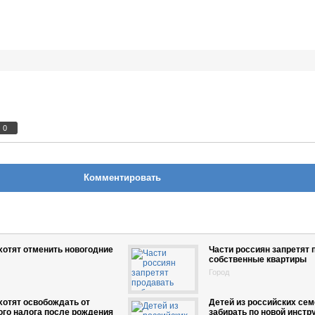
0
Комментировать
хотят отменить новогодние
Части россиян запретят 
собственные квартиры
Город
хотят освобождать от
Детей из российских сем
го налога после рождения
забирать по новой инстр