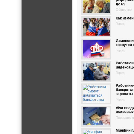
реформы: 
до 65
Общество
Как измен
Город
Изменения
коснутся 
Город
Работающ
индексаци
Город
Работники
банкротст
зарплаты
Город
Visa ввод
наличных
Происшест
Минфин пл