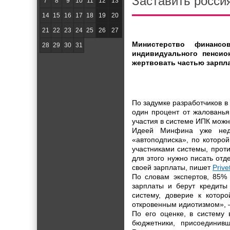
Заставить росси
7
8
9
10
11
12
13
14
15
16
17
18
19
20
21
22
23
24
25
26
27
Министерство финанс
28
29
30
31
индивидуального пенсио
жертвовать частью зарпл
По задумке разработчиков в
один процент от жалованья
участия в системе ИПК можно
Идеей Минфина уже нед
«автоподписка», по которо
участниками системы, проти
для этого нужно писать отд
своей зарплаты, пишет
Prive
По словам экспертов, 85%
зарплаты и берут кредиты
систему, доверие к котор
откровенным идиотизмом», —
По его оценке, в систему 
бюджетники, присоединивш