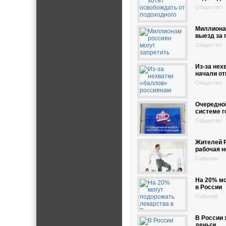
Общество
Миллионам
выезд за 
Общество
Из-за нех
начали от
Общество
Очередной
системе 
Общество
Жителей Р
рабочая 
События
На 20% мо
в России
События
В России 
деньги