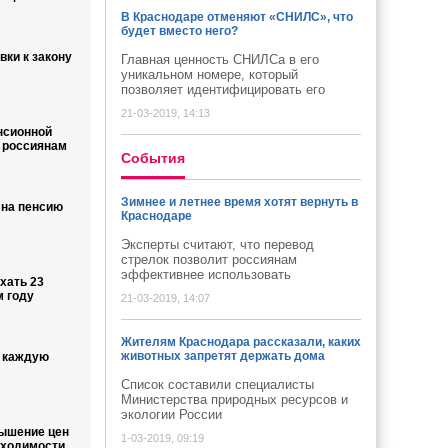
В Краснодаре отменяют «СНИЛС», что
будет вместо него?
ки к закону
Главная ценность СНИЛСа в его
уникальном номере, который
позволяет идентифицировать его
21-03-2019, 14:13
нсионной
 россиянам
Cобытия
Зимнее и летнее время хотят вернуть в
 на пенсию
Краснодаре
Эксперты считают, что перевод
стрелок позволит россиянам
эффективнее использовать
хать 23
м году
21-03-2019, 14:07
Жителям Краснодара рассказали, каких
животных запретят держать дома
ь каждую
Список составили специалисты
Министерства природных ресурсов и
экологии России
вышение цен
1-03-2019, 09:19
бходимости