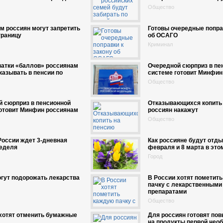
Общество
 россиян могут запретить
Готовы очередные поправ
границу
об ОСАГО
Криминал
ватки «баллов» россиянам
Очередной сюрприз в пе
казывать в пенсии по
системе готовит Минфин
Общество
 сюрприз в пенсионной
Отказывающихся копить
готовит Минфин россиянам
россиян накажут
Общество
оссии ждет 3-дневная
Как россияне будут отды
неделя
февраля и 8 марта в это
Город
гут подорожать лекарства
В России хотят пометит
пачку с лекарственными
препаратами
Общество
хотят отменить бумажные
Для россиян готовят по
на продукты первой нео