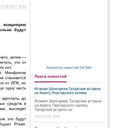
27-06-2017, 22:03
 концепцию
ольно будут
чего, затем —
тить, что от
и лет.
Агрегатор новостей 24СМИ
ая Минфином
Лента новостей
ки становятся
ся от ИПК, но
ще одну часть
Исмаил Шангареев.Татарские встречи
на берегу Персидского залива
 зарплаты до
Исмаил Шангареев.Татарские встречи
ых средств в
на берегу Персидского залива
ми, выглядит
Татарские встречи на
24-12-2019, 11:42
ом это будут
щает Privet-