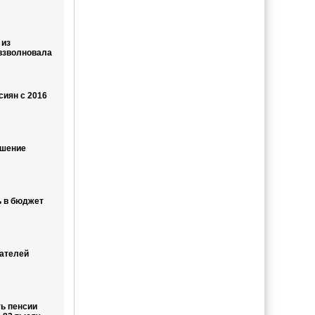
 из
 взволновала
сиян с 2016
ышение
ь в бюджет
дателей
ь пенсии