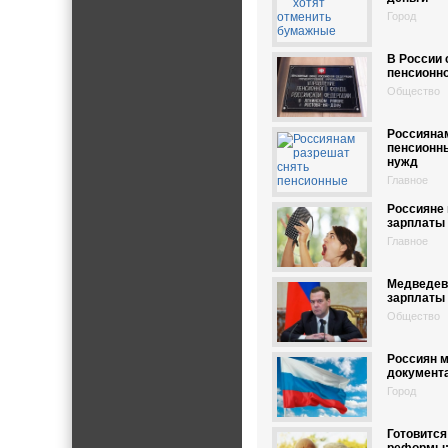
Город
В России 
пенсионн
Общество
Россияна
пенсионн
нужд
Главное
Россияне 
зарплаты
Главное
Медведев:
зарплаты 
Общество
Россиян м
документ
Город
Готовится