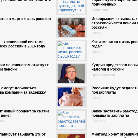
россиян заставят работать
«привяжут» к зарплатам
подчинённых
Общество
ится в марте жизнь россиян
Информация о выплатах
страховой части пенсии
россиян
Город
 в пенсионной системе
Как изменится жизнь рос
всех россиян в 2016 году
года?
Город
им пенсионерам откажут в
Кудрин предсказал пов
и пенсий
налогов в России
Происшествия
 смогут добиваться
Россияне будут отдават
ва компании за задержку
ползарплаты
Город
ит новый процент за снятие
Закон заставить работо
 денег
повышать зарплаты
вия
События
анирует забирать 1% от
Минтруд хочет ограничит