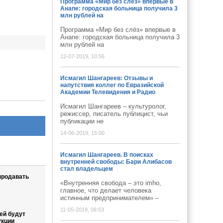
Программа «Мир без слёз» впервые в
Анапе: городская больница получила 3
млн рублей на
Программа «Мир без слёз» впервые в
Анапе: городская больница получила 3
млн рублей на
12-07-2019, 10:56
Исмагил Шангареев: Отзывы и
напутствия коллег по Евразийской
Академии Телевидения и Радио
Исмагил Шангареев – культуролог,
режиссер, писатель публицист, чьи
публикации не
14-06-2019, 15:00
Исмагил Шангареев. В поисках
внутренней свободы: Бари Алибасов
стал владельцем
продавать
«Внутренняя свобода – это imho,
главное, что делает человека
истинным предпринимателем» –
11-05-2019, 08:53
ей будут
укции