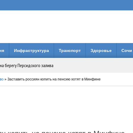
ия
Инфраструктура
Транспорт
Здоровье
Сочи
на берегу Персидского залива
Анапе: городская больница получила 3 млн рублей на новое оборудование
во
» Заставить россиян копить на пенсию хотят в Минфине
вия коллег по Евразийской Академии Телевидения и Радио
енней свободы: Бари Алибасов стал владельцем недвижимости в ОАЭ
 будет вместо него?