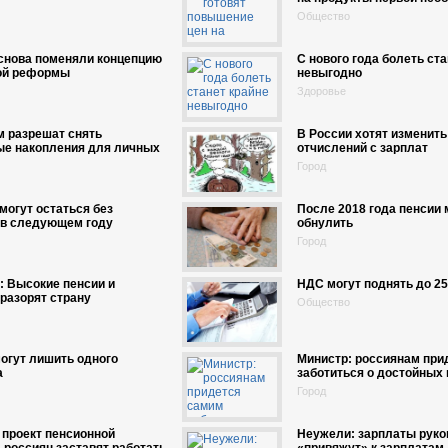
Общество
снова поменяли концепцию
С нового года болеть ста
ой реформы
невыгодно
Здоровье
м разрешат снять
В России хотят изменить
ые накопления для личных
отчислений с зарплат
Город
могут остаться без
После 2018 года пенсии 
 в следующем году
обнулить
Город
 Высокие пенсии и
НДС могут поднять до 25
разорят страну
Общество
огут лишить одного
Министр: россиянам при
а
заботиться о достойных
Город
 проект пенсионной
Неужели: зарплаты руко