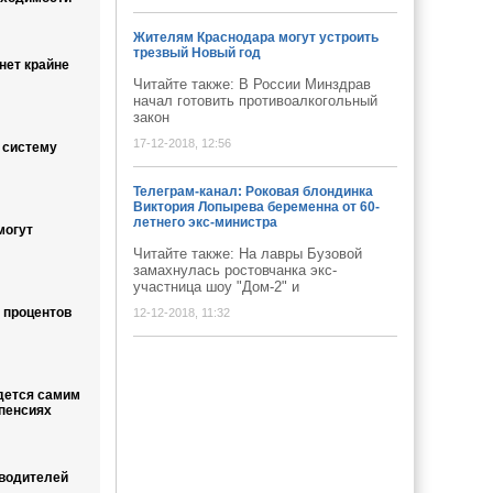
Жителям Краснодара могут устроить
трезвый Новый год
нет крайне
Читайте также: В России Минздрав
начал готовить противоалкогольный
закон
17-12-2018, 12:56
 систему
Телеграм-канал: Роковая блондинка
Виктория Лопырева беременна от 60-
летнего экс-министра
могут
Читайте также: На лавры Бузовой
замахнулась ростовчанка экс-
участница шоу "Дом-2" и
 процентов
12-12-2018, 11:32
дется самим
 пенсиях
водителей