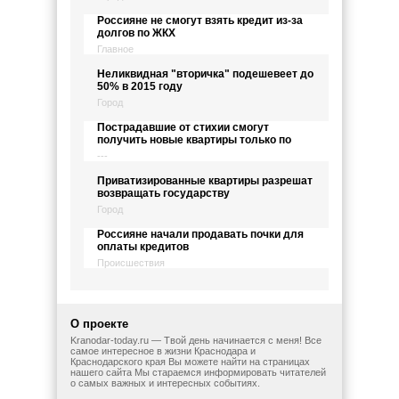
Россияне не смогут взять кредит из-за
долгов по ЖКХ
Главное
Неликвидная "вторичка" подешевеет до
50% в 2015 году
Город
Пострадавшие от стихии смогут
получить новые квартиры только по
---
Приватизированные квартиры разрешат
возвращать государству
Город
Россияне начали продавать почки для
оплаты кредитов
Происшествия
О проекте
Kranodar-today.ru — Твой день начинается с меня! Все
самое интересное в жизни Краснодара и
Краснодарского края Вы можете найти на страницах
нашего сайта Мы стараемся информировать читателей
о самых важных и интересных событиях.