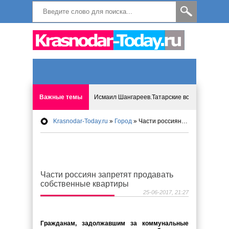
Важные темы
Исмаил Шангареев.Татарские встречи на бере
Krasnodar-Today.ru
»
Город
» Части россиян запретят продавать собственные квартиры
Программа «Мир без слёз» впервые в Анапе: 
Исмагил Шангареев: Отзывы и напутствия ко
Части россиян запретят продавать
Исмагил Шангареев. В поисках внутренней с
собственные квартиры
25-06-2017, 21:27
В Краснодаре отменяют «СНИЛС», что будет 
Гражданам, задолжавшим за коммунальные