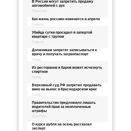
В России могут запретить продажу
автомобилей с рук
Транспорт
Как жизнь россиян изменится в апреле
Главное
Убийца сутки просидел в запертой
квартире с трупом
Главное
Должникам запретят записываться к
врачу и получать загранпаспорт
Город
Из ресторанов и баров может исчезнуть
спиртное
Город
Верховный суд РФ запретил продавать
вино на вынос в Краснодарском крае
Город
Правительство предложило лишать
водителей прав за неоплаченные
штрафы
Транспорт
О курсе рубля на осень рассказал
эксперт