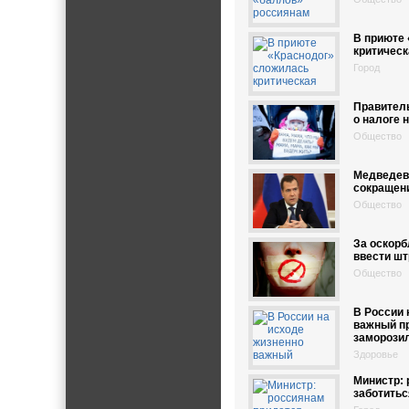
В приюте
критическ
Город
Правитель
о налоге 
Общество
Медведев
сокращен
Общество
За оскорб
ввести ш
Общество
В России 
важный пр
заморози
Здоровье
Министр:
заботитьс