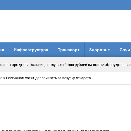
ия
Инфраструктура
Транспорт
Здоровье
Сочи
Анапе: городская больница получила 3 млн рублей на новое оборудование
вия коллег по Евразийской Академии Телевидения и Радио
ье
» Россиянам хотят доплачивать за покупку лекарств
енней свободы: Бари Алибасов стал владельцем недвижимости в ОАЭ
 будет вместо него?
и пересмотреть в Краснодаре