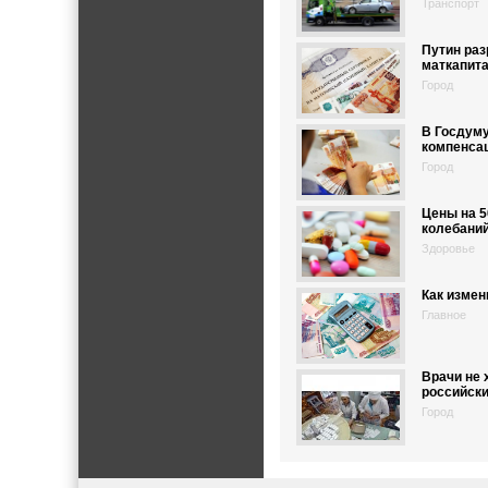
Транспорт
Путин раз
маткапит
Город
В Госдуму
компенсац
Город
Цены на 5
колебани
Здоровье
Как измен
Главное
Врачи не 
российски
Город