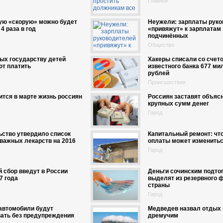
Главное
ую «скорую» можно будет
Неужели: зарплаты руко
4 раза в год
«привяжут» к зарплатам
подчинённых
Общество
ых государству детей
Хакеры списали со счет
ют платить
известного банка 677 ми
рублей
Происшествия
ится в марте жизнь россиян
Россиян заставят объяс
крупных сумм денег
Город
ство утвердило список
Капитальный ремонт: что
важных лекарств на 2016
оплаты может изменить
Город
 сбор введут в России
Деньги сочинским подто
7 года
выделят из резервного 
страны
Город
автомобили будут
Медведев назвал отдых
ать без предупреждения
дремучим