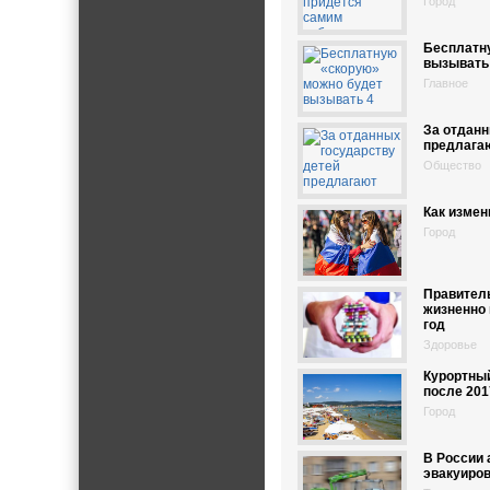
Город
Бесплатн
вызывать 
Главное
За отданн
предлага
Общество
Как измен
Город
Правитель
жизненно 
год
Здоровье
Курортный
после 201
Город
В России 
эвакуиров