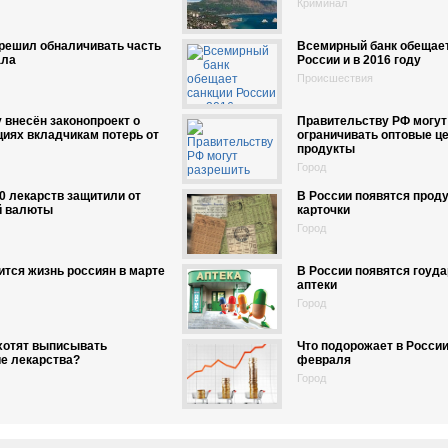
Криминал
решил обналичивать часть
Всемирный банк обещает
ала
России и в 2016 году
Происшествия
 внесён законопроект о
Правительству РФ могут
иях вкладчикам потерь от
ограничивать оптовые ц
продукты
Город
0 лекарств защитили от
В России появятся прод
й валюты
карточки
Город
ится жизнь россиян в марте
В России появятся гоуд
аптеки
Город
хотят выписывать
Что подорожает в России
е лекарства?
февраля
Город