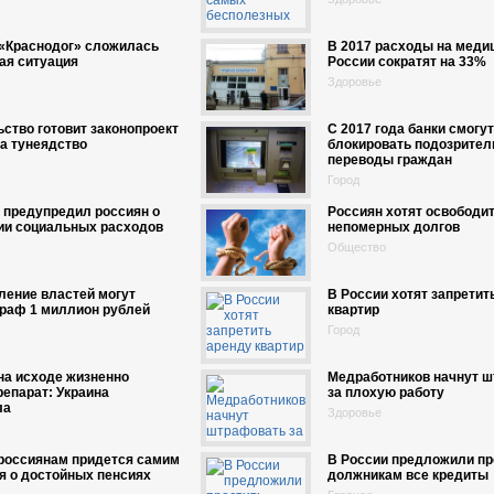
 «Краснодог» сложилась
В 2017 расходы на меди
ая ситуация
России сократят на 33%
Здоровье
ство готовит законопроект
С 2017 года банки смогут
на тунеядство
блокировать подозрите
переводы граждан
Город
 предупредил россиян о
Россиян хотят освободит
ии социальных расходов
непомерных долгов
Общество
ление властей могут
В России хотят запретит
траф 1 миллион рублей
квартир
Город
на исходе жизненно
Медработников начнут 
епарат: Украина
за плохую работу
ла
Здоровье
 россиянам придется самим
В России предложили пр
я о достойных пенсиях
должникам все кредиты