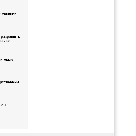
 санкции
 разрешить
ены на
уктовые
арственные
 с 1