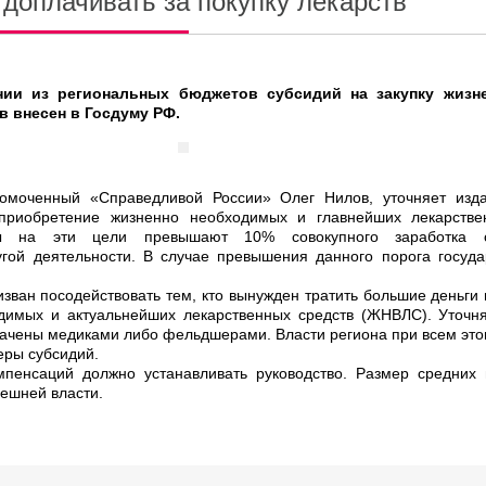
 доплачивать за покупку лекарств
нии из региональных бюджетов субсидий на закупку жизн
 внесен в Госдуму РФ.
омоченный «Справедливой России» Олег Нилов, уточняет изда
приобретение жизненно необходимых и главнейших лекарстве
ды на эти цели превышают 10% совокупного заработка о
гой деятельности. В случае превышения данного порога госуда
зван посодействовать тем, кто вынужден тратить большие деньги
димых и актуальнейших лекарственных средств (ЖНВЛС). Уточня
начены медиками либо фельдшерами. Власти региона при всем это
еры субсидий.
мпенсаций должно устанавливать руководство. Размер средних 
дешней власти.