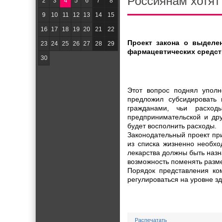
Россиянам хотят
2
3
4
5
6
7
8
9
10
11
12
13
14
15
16
17
18
19
20
21
22
Проект закона о выделе
23
24
25
26
27
28
29
фармацевтических средств
30
Этот вопрос поднял уполн
предложил субсидировать 
гражданами, чьи расхо
предпринимательской и дру
будет восполнить расходы.
Законодательный проект при
из списка жизненно необхо
лекарства должны быть наз
возможность поменять разм
Порядок представления ко
регулироваться на уровне з
Распечатать