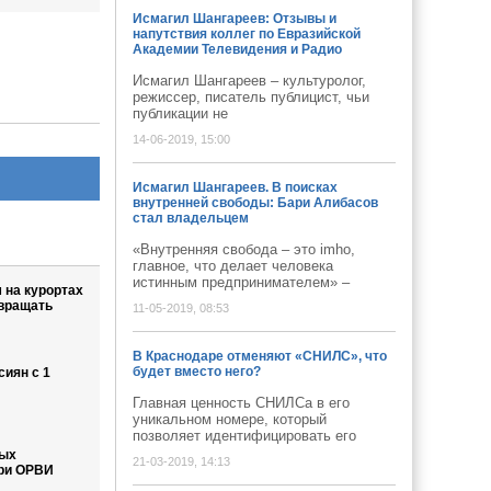
Исмагил Шангареев: Отзывы и
напутствия коллег по Евразийской
Академии Телевидения и Радио
Исмагил Шангареев – культуролог,
режиссер, писатель публицист, чьи
публикации не
14-06-2019, 15:00
Исмагил Шангареев. В поисках
внутренней свободы: Бари Алибасов
стал владельцем
«Внутренняя свобода – это imho,
главное, что делает человека
истинным предпринимателем» –
на курортах
вращать
11-05-2019, 08:53
В Краснодаре отменяют «СНИЛС», что
будет вместо него?
сиян с 1
Главная ценность СНИЛСа в его
уникальном номере, который
позволяет идентифицировать его
мых
21-03-2019, 14:13
при ОРВИ