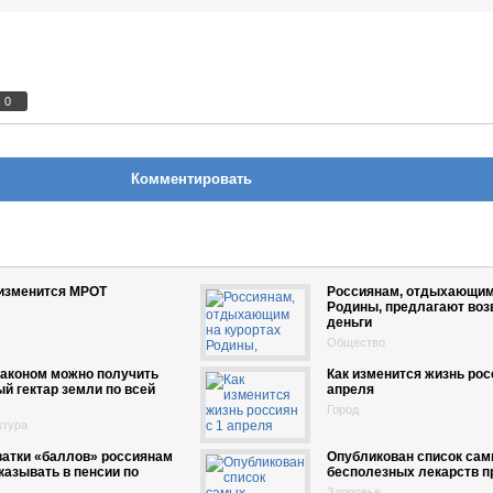
0
Комментировать
 изменится МРОТ
Россиянам, отдыхающим 
Родины, предлагают воз
деньги
Общество
законом можно получить
Как изменится жизнь рос
й гектар земли по всей
апреля
Город
ктура
ватки «баллов» россиянам
Опубликован список са
казывать в пенсии по
бесполезных лекарств 
Здоровье