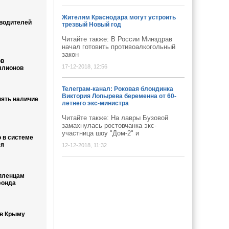
Жителям Краснодара могут устроить
водителей
трезвый Новый год
Читайте также: В России Минздрав
начал готовить противоалкогольный
закон
ов
17-12-2018, 12:56
ллионов
Телеграм-канал: Роковая блондинка
Виктория Лопырева беременна от 60-
нять наличие
летнего экс-министра
Читайте также: На лавры Бузовой
замахнулась ростовчанка экс-
участница шоу "Дом-2" и
 в системе
ся
12-12-2018, 11:32
пленцам
фонда
 в Крыму