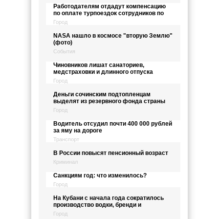
Работодателям отдадут компенсацию
по оплате турпоездок сотрудников по
Город
NASA нашло в космосе "вторую Землю"
(фото)
События
Чиновников лишат санаториев,
медстраховки и длинного отпуска
Город
Деньги сочинским подтопленцам
выделят из резервного фонда страны
Город
Водитель отсудил почти 400 000 рублей
за яму на дороге
Транспорт
В России повысят пенсионный возраст
Криминал
Санкциям год: что изменилось?
Город
На Кубани с начала года сократилось
производство водки, бренди и
Город