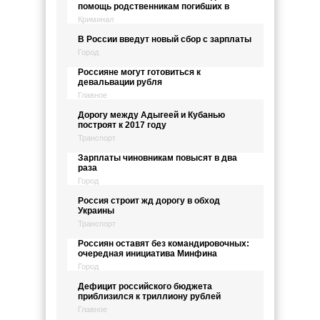
помощь родственникам погибших в
Криминал
В России введут новый сбор с зарплаты
Город
Россияне могут готовиться к
девальвации рубля
Главное
Дорогу между Адыгеей и Кубанью
построят к 2017 году
Транспорт
Зарплаты чиновникам повысят в два
раза
Город
Россия строит жд дорогу в обход
Украины
Транспорт
Россиян оставят без командировочных:
очередная инициатива Минфина
Город
Дефицит российского бюджета
приблизился к триллиону рублей
Главное