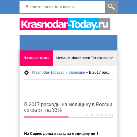
Важные темы
Исмаил Шангареев.Татарские встречи на бере
Krasnodar-Today.ru
»
Здоровье
» В 2017 расходы на медицину в России сократят на 33%
Программа «Мир без слёз» впервые в Анапе: 
Исмагил Шангареев: Отзывы и напутствия ко
В 2017 расходы на медицину в России
Исмагил Шангареев. В поисках внутренней с
сократят на 33%
16-10-2016, 18:33
В Краснодаре отменяют «СНИЛС», что будет 
На Сирию деньги есть, на медицину нет!