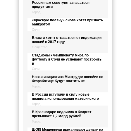
Россиянам советуют запасаться
продуктами
Город
«Красную поляну» снова хотят признать
банкротом
Сочи
Власти хотят отказаться от индексации
пенсий в 2017 году
Общество
Стадионы к чемпионату мира по
футболу в Сочи не успевают построить
в
Сочи
Новая инициатива Минтруда: пособие по
безработице будут платить не
Город
В России вступили в силу новые
правила использования материнского
Город
В Краснодаре недоимка в бюджет
превышает 1,2 млрд рублей
Город
ШОК! Мошенники выманивают деньги на