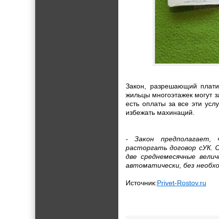
Закон, разрешающий плати
жильцы многоэтажек могут з
есть оплаты за все эти ус
избежать махинаций.
- Закон предполагает, 
расторгать договор сУК. 
две среднемесячные вели
автоматически, без необх
Источник:
Privet-Rostov.ru