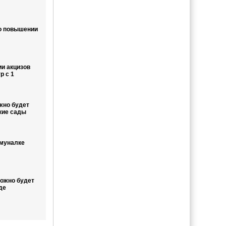
 о повышении
ии акцизов
р с 1
жно будет
кие сады
ммуналке
ожно будет
де