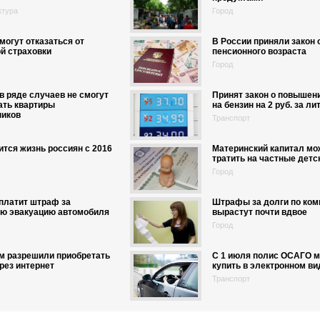
ктура
Город
могут отказаться от
В России приняли закон
й страховки
пенсионного возраста
Город
в ряде случаев не смогут
Принят закон о повышен
ать квартиры
на бензин на 2 руб. за лит
ников
Транспорт
ится жизнь россиян с 2016
Материнский капитал мо
тратить на частные детс
Город
платит штраф за
Штрафы за долги по ко
ую эвакуацию автомобиля
вырастут почти вдвое
Город
м разрешили приобретать
С 1 июля полис ОСАГО м
рез интернет
купить в электронном ви
Транспорт