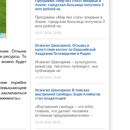
Программа «Мир без слёз» впервые в
Анапе: городская больница получила 3
млн рублей на
Программа «Мир без слёз» впервые в
Анапе: городская больница получила 3
млн рублей на
12-07-2019, 10:56
Исмагил Шангареев: Отзывы и
напутствия коллег по Евразийской
ении. Отныне
Академии Телевидения и Радио
е ресурсы. То
м можно будет
Исмагил Шангареев – культуролог,
режиссер, писатель публицист, чьи
публикации не
14-06-2019, 15:00
нем порядке
 превышающем
Исмагил Шангареев. В поисках
 заключаться
внутренней свободы: Бари Алибасов
ижимость».
стал владельцем
«Внутренняя свобода – это imho,
главное, что делает человека
истинным предпринимателем» –
11-05-2019, 08:53