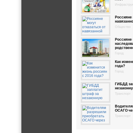
Инфрастру
Россияне 
навязанно
Общество
Россияне 
наследов
родствен
Город
Как измен
года?
Город
ГИБДД за
незаконн
Транспорт
Водителя
ОСАГО че
Транспорт