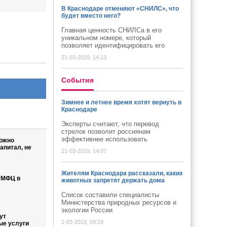
В Краснодаре отменяют «СНИЛС», что
будет вместо него?
Главная ценность СНИЛСа в его
уникальном номере, который
позволяет идентифицировать его
21-03-2019, 14:13
Cобытия
Зимнее и летнее время хотят вернуть в
Краснодаре
Эксперты считают, что перевод
стрелок позволит россиянам
эффективнее использовать
можно
апитал, не
21-03-2019, 14:07
Жителям Краснодара рассказали, каких
 МФЦ в
животных запретят держать дома
Список составили специалисты
Министерства природных ресурсов и
экологии России
ут
1-03-2019, 09:19
ые услуги