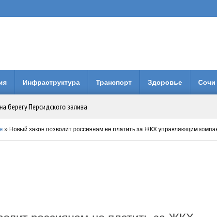
ия
Инфраструктура
Транспорт
Здоровье
Сочи
на берегу Персидского залива
Анапе: городская больница получила 3 млн рублей на новое оборудование
я
» Новый закон позволит россиянам не платить за ЖКХ управляющим компа
вия коллег по Евразийской Академии Телевидения и Радио
енней свободы: Бари Алибасов стал владельцем недвижимости в ОАЭ
 будет вместо него?