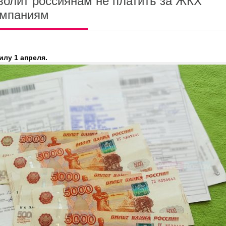
волит россиянам не платить за ЖКХ
омпаниям
илу 1 апреля.