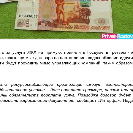
ть за услуги ЖКХ на прямую, приняли в Госдуме в третьем чт
аключать прямые договора на наотопление, водоснабжение идруги
луги будут проходить мимо управляющих компаний, таким образо
что ресурсоснабжающие организации смогут водносторон
Обязательное условие— долг пооплате вразмере, равном или
чины обязательств пооплате услуг. Прямойже договор будет
одимости воформлении документов,
- сообщает «Интерфакс-Недв