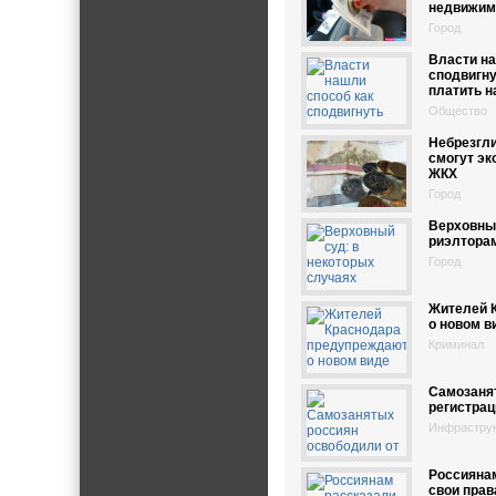
недвижим
Город
Власти на
сподвигн
платить н
Общество
Небрезгл
смогут эк
ЖКХ
Город
Верховный
риэлторам
Город
Жителей 
о новом в
Криминал
Самозаня
регистрац
Инфрастру
Россиянам
свои прав