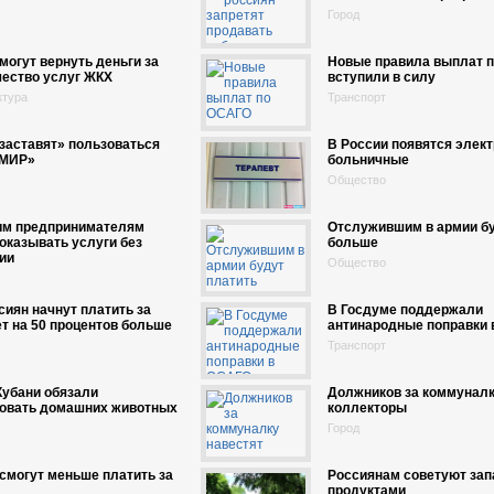
Город
могут вернуть деньги за
Новые правила выплат 
чество услуг ЖКХ
вступили в силу
ктура
Транспорт
заставят» пользоваться
В России появятся элек
«МИР»
больничные
Общество
им предпринимателям
Отслужившим в армии бу
оказывать услуги без
больше
ии
Общество
сиян начнут платить за
В Госдуме поддержали
ет на 50 процентов больше
антинародные поправки
Транспорт
Кубани обязали
Должников за коммуналк
ровать домашних животных
коллекторы
Город
смогут меньше платить за
Россиянам советуют зап
продуктами