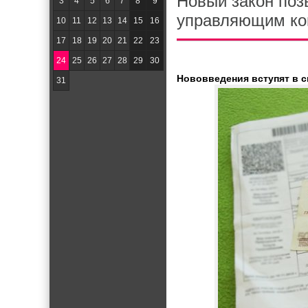
Новый закон поз
3
4
5
6
7
8
9
управляющим к
10
11
12
13
14
15
16
17
18
19
20
21
22
23
24
25
26
27
28
29
30
Нововведения вступят в с
31