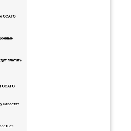
по ОСАГО
тронные
дут платить
 в ОСАГО
у навестят
асаться