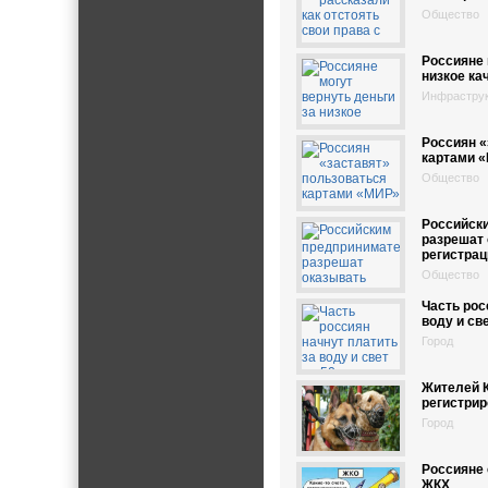
Общество
Россияне 
низкое ка
Инфрастру
Россиян «
картами 
Общество
Российск
разрешат 
регистрац
Общество
Часть рос
воду и св
Город
Жителей 
регистри
Город
Россияне 
ЖКХ