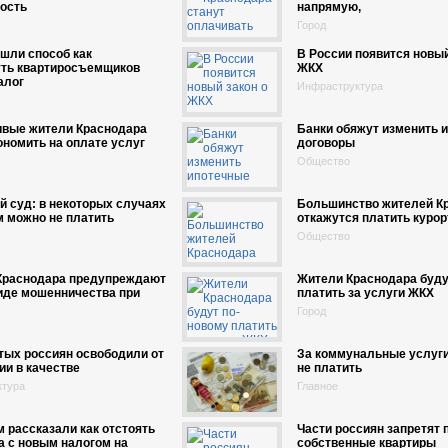
ость
напрямую,
Город
шли способ как
В России появится новый
уть квартиросъемщиков
ЖКХ
алог
Инфраструктура
ивые жители Краснодара
Банки обяжут изменить 
ономить на оплате услуг
договоры
Общество
 суд: в некоторых случаях
Большинство жителей К
 можно не платить
откажутся платить куро
Общество
Краснодара предупреждают
Жители Краснодара буду
иде мошенничества при
платить за услуги ЖКХ
Город
тых россиян освободили от
За коммунальные услуг
ии в качестве
не платить
ктура
Главное
 рассказали как отстоять
Части россиян запретят 
а с новым налогом на
собственные квартиры