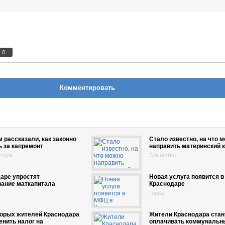
0
Комментировать
 рассказали, как законно
Стало известно, на что 
ь за капремонт
направить материнский к
ктура
Общество
аре упростят
Новая услуга появится в
вание маткапитала
Краснодаре
Город
торых жителей Краснодара
Жители Краснодара стан
енить налог на
оплачивать коммунальн