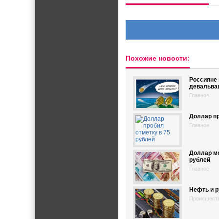
Похожие новости:
Россияне 
девальва
Главное
Доллар пр
Главное
Доллар мо
рублей
Главное
Нефть и 
Происшест