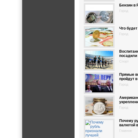
Бензин в 
Город
Что будет
Город
Воспитан
посадили 
Спорт
Прямые в
пройдут в
Город
Американс
укреплен
Город
Почему р
валютой 
Главное