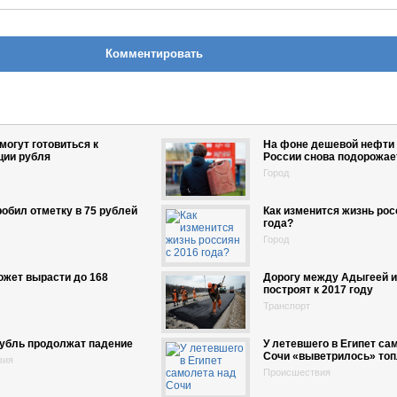
Комментировать
могут готовиться к
На фоне дешевой нефти 
ции рубля
России снова подорожае
Город
обил отметку в 75 рублей
Как изменится жизнь рос
года?
Город
жет вырасти до 168
Дорогу между Адыгеей и
построят к 2017 году
Транспорт
рубль продолжат падение
У летевшего в Египет са
Сочи «выветрилось» топ
вия
Происшествия