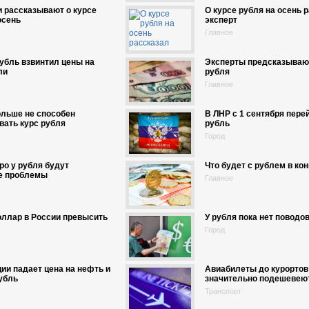
 рассказывают о курсе
О курсе рубля на осень 
осень
эксперт
Главное
убль взвинтил цены на
Эксперты предсказываю
ли
рубля
Главное
ольше не способен
В ЛНР с 1 сентября пере
вать курс рубля
рубль
Город
ро у рубля будут
Что будет с рублем в кон
е проблемы
Главное
оллар в России превысить
У рубля пока нет поводо
Город
ции падает цена на нефть и
Авиабилеты до курортов
убль
значительно подешевею
Транспорт