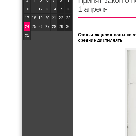
Принят закон о п
3
4
5
6
7
8
9
1 апреля
10
11
12
13
14
15
16
17
18
19
20
21
22
23
24
25
26
27
28
29
30
Ставки акцизов повышают
31
средние дистилляты.