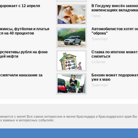
дорожает с 12 апреля
В Госдуму внесён законо
компенсациях вкладчика
Город
жинсы, футболки и платья
Автомобилистов хотят о
я на 40 процентов
"оброка"
Транспорт
рспективы рубля на фоне
Ставка по ипотеке может
ей нефти
снизиться
События
смягчили наказание за
Бензин может подорожат
уже к маю
Транспорт
ачинается с меня! Все самое интересное в жизни Краснодара и Краснодарского края В
х важных и интересных событиях.