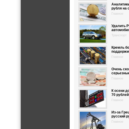
Аналитики
рубля на 
Главное
Удалить Р
автомоби
Транспорт
Кремль б
поддержи
Главное
Очень ско
серьезны
Главное
К осени д
70 рублей
Главное
Из-за Гре
русский р
Главное