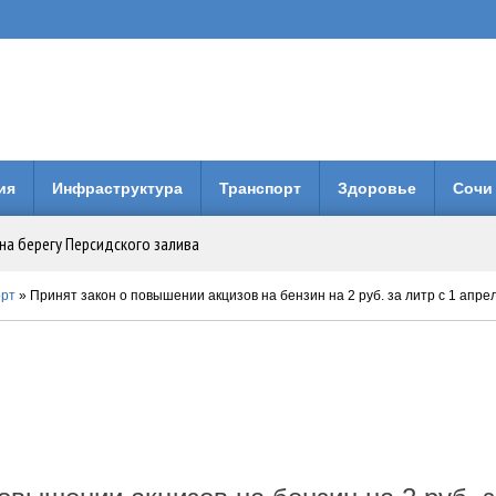
ия
Инфраструктура
Транспорт
Здоровье
Сочи
на берегу Персидского залива
Анапе: городская больница получила 3 млн рублей на новое оборудование
орт
» Принят закон о повышении акцизов на бензин на 2 руб. за литр с 1 апре
вия коллег по Евразийской Академии Телевидения и Радио
енней свободы: Бари Алибасов стал владельцем недвижимости в ОАЭ
 будет вместо него?