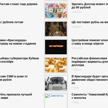
России станет еще дороже
Удалить Доллар может 
до 90 рублей
Главное
 с рублем летом
ЦБ поставил рубль на м
Главное
ники «Краснодара»
Центробанк понизит клю
траву на новом стадионе
ставку в конце апреля
События
ыборы губернатора Кубани
Российская финансовая 
 сентябре
подбирает варианты для
доллара
Главное
кие СМИ в шоке от
В Краснодаре будет орг
ия рубля
движение общественного
по
Город
убль признали лучшей
Самолеты "Авиалиний Ку
в мире
с молотка
Город