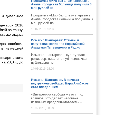
Программа «Мир без слёз» впервые в
Анапе: городская больница получила 3
млн рублей на
Программа «Мир без слёз» впервые в
 и дизельное
Анапе: городская больница получила 3
млн рублей на
 декабря 2016
12-07-2019, 10:56
лей за тонну.
ставке акциза
Исмагил Шангареев: Отзывы и
дов, сообщил
напутствия коллег по Евразийской
Академии Телевидения и Радио
а в нынешней
Исмагил Шангареев – культуролог,
января ставка
режиссер, писатель публицист, чьи
 на 20,3%, до
публикации не
14-06-2019, 15:00
Исмагил Шангареев. В поисках
внутренней свободы: Бари Алибасов
стал владельцем
«Внутренняя свобода – это imho,
главное, что делает человека
истинным предпринимателем» –
11-05-2019, 08:53