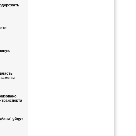
подорожать
есто
чевую
власть
 замены
анизовано
 транспорта
бани" уйдут