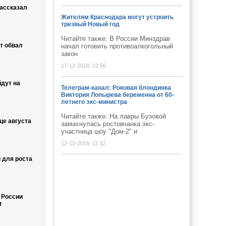
рассказал
Жителям Краснодара могут устроить
трезвый Новый год
Читайте также: В России Минздрав
т обвал
начал готовить противоалкогольный
закон
17-12-2018, 12:56
йдут на
Телеграм-канал: Роковая блондинка
Виктория Лопырева беременна от 60-
летнего экс-министра
Читайте также: На лавры Бузовой
це августа
замахнулась ростовчанка экс-
участница шоу "Дом-2" и
12-12-2018, 11:32
в для роста
 России
т