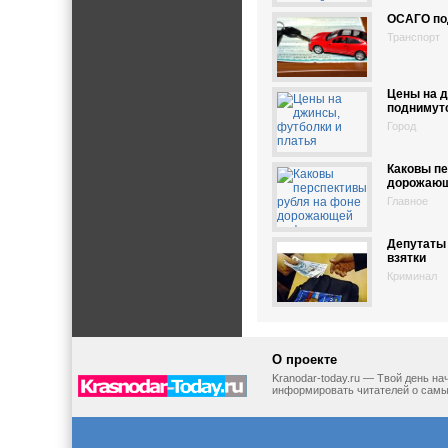
ОСАГО по
Транспорт
Цены на д
поднимутс
Город
Каковы пе
дорожающ
Главное
Депутаты 
взятки
Криминал
О проекте
Kranodar-today.ru — Твой день н
информировать читателей о самы