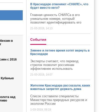
В Краснодаре отменяют «СНИЛС», что
будет вместо него?
Главная ценность СНИЛСа в его
уникальном номере, который
позволяет идентифицировать его
21-03-2019, 14:13
Cобытия
бензин в
т
Зимнее и летнее время хотят вернуть в
Краснодаре
сиян с 2016
Эксперты считают, что перевод
стрелок позволит россиянам
эффективнее использовать
21-03-2019, 14:07
 Кубанью
Жителям Краснодара рассказали, каких
животных запретят держать дома
Список составили специалисты
молета над
Министерства природных ресурсов и
ливо
экологии России
1-03-2019, 09:19