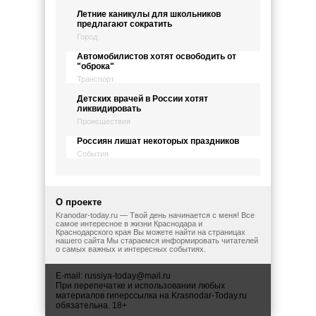
Летние каникулы для школьников
предлагают сократить
Город
Автомобилистов хотят освободить от
"оброка"
Транспорт
Детских врачей в России хотят
ликвидировать
Происшествия
Россиян лишат некоторых праздников
События
О проекте
Kranodar-today.ru — Твой день начинается с меня! Все
самое интересное в жизни Краснодара и
Краснодарского края Вы можете найти на страницах
нашего сайта Мы стараемся информировать читателей
о самых важных и интересных событиях.
E-mail:
russiya-today@mail.ru
При перепечатке и использовании любых
материалов гиперссылка на Krasnodar-Today.ru
обязательна. 18+