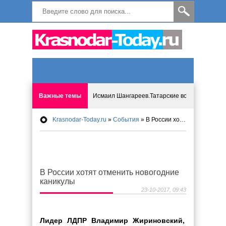
Важные темы
Исмаил Шангареев.Татарские встречи на бере
Krasnodar-Today.ru
»
События
» В России хотят отменить новогодние каникулы
Программа «Мир без слёз» впервые в Анапе: 
Исмагил Шангареев: Отзывы и напутствия ко
В России хотят отменить новогодние
Исмагил Шангареев. В поисках внутренней с
каникулы
23-10-2017, 09:43
В Краснодаре отменяют «СНИЛС», что будет 
Лидер ЛДПР Владимир Жириновский,