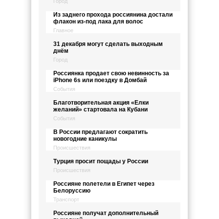
Город
Из заднего прохода россиянина достали
флакон из-под лака для волос
Главное
31 декабря могут сделать выходным
днём
Город
Россиянка продает свою невинность за
iPhone 6s или поездку в Домбай
События
Благотворительная акция «Елки
желаний» стартовала на Кубани
События
В России предлагают сократить
новогодние каникулы
Происшествия
Турция просит пощады у России
Происшествия
Россияне полетели в Египет через
Белоруссию
Транспорт
Россияне получат дополнительный