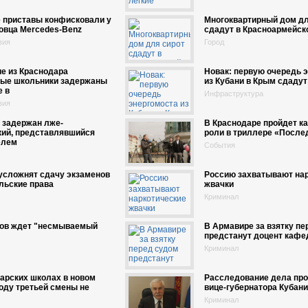
 приставы конфисковали у
Многоквартирный дом дл
овца Mercedes-Benz
сдадут в Красноармейск
вия
Город
е из Краснодара
Новак: первую очередь 
ые школьники задержаны
из Кубани в Крым сдадут
е в
Инфраструктура
вия
 задержан лже-
В Краснодаре пройдет ка
кий, представлявшийся
роли в триллере «После
елем
События
усложнят сдачу экзаменов
Россию захватывают нар
льские права
жвачки
Криминал
ов ждет "несмываемый
В Армавире за взятку пе
предстанут доцент кафе
Криминал
арских школах в новом
Расследование дела про
оду третьей смены не
вице-губернатора Кубан
Криминал