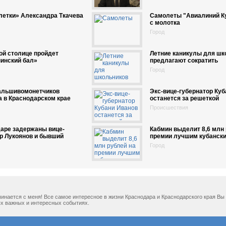
летки» Александра Ткачева
Самолеты "Авиалиний Ку
с молотка
Город
ой столице пройдет
Летние каникулы для шк
инский бал»
предлагают сократить
Город
альшивомонетчиков
Экс-вице-губернатор Куб
 в Краснодарском крае
останется за решеткой
Происшествия
аре задержаны вице-
Кабмин выделит 8,6 млн 
р Лукоянов и бывший
премии лучшим кубанск
Город
ачинается с меня! Все самое интересное в жизни Краснодара и Краснодарского края В
х важных и интересных событиях.