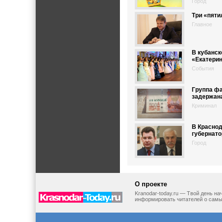
Город
Три «пяти
Главное
В кубанск
«Екатерин
События
Группа ф
задержана
Криминал
В Краснод
губернато
Город
О проекте
Kranodar-today.ru — Твой день н
информировать читателей о самы