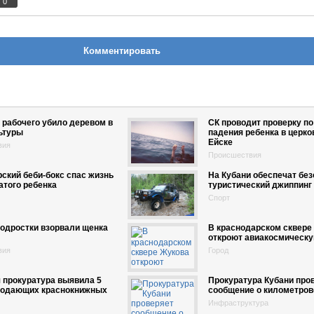
0
Комментировать
 рабочего убило деревом в
СК проводит проверку по
ьтуры
падения ребенка в церко
Ейске
вия
Происшествия
ский беби-бокс спас жизнь
На Кубани обеспечат бе
того ребенка
туристический джиппинг
Спорт
одростки взорвали щенка
В краснодарском сквере
откроют авиакосмическ
вия
Город
 прокуратура выявила 5
Прокуратура Кубани про
продающих краснокнижных
сообщение о километров
Инфраструктура