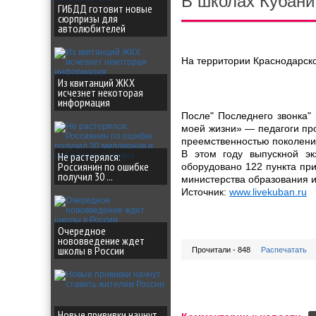
В школах Кубани
ГИБДД готовит новые
сюрпризы для
автолюбителей
На территории Краснодарско
Из квитанций ЖКХ
исчезнет некоторая
информация
После" Последнего звонка"
моей жизни» — педагоги пр
преемственностью поколений
В этом году выпускной эк
Не растерялся:
Россиянин по ошибке
оборудовано 122 пункта пр
получил 30 ...
министерства образования и
Источник:
www.livekuban.ru
Очередное
нововведение ждет
школы в России
Прочитали - 848
Распечатать
Новые прививки начнут