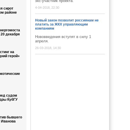
экс-участник проекта.
4-04-2018, 22:30
я сирот
ом районе
Новый закон позволит россиянам не
платить за ЖКХ управляющим
компаниям
энергомоста
 20 декабря
Нововведения вступят в силу 1
апреля.
26-03-2018, 14:30
стинг на
дний герой»
котические
ред судом
дры КубГУ
тив бывшего
и Иванова