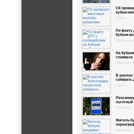
СК прове
кубански
Город
По факту 
Кубани во
Происшест
На Кубани
спаивала
Происшест
В школах 
собирать 
Город
Пенсионе
льготный
Транспорт
Житель К
порногра
Криминал