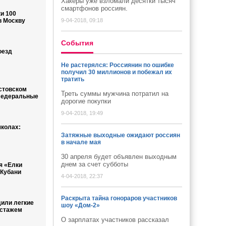
Хакеры уже взломали десятки тысяч
смартфонов россиян.
и 100
в Москву
9-04-2018, 09:18
Cобытия
оезд
Не растерялся: Россиянин по ошибке
получил 30 миллионов и побежал их
тратить
стовском
Треть суммы мужчина потратил на
федеральные
дорогие покупки
9-04-2018, 19:49
школах:
Затяжные выходные ожидают россиян
в начале мая
30 апреля будет объявлен выходным
днем за счет субботы
я «Елки
 Кубани
4-04-2018, 22:37
Раскрыта тайна гонораров участников
дили легкие
шоу «Дом-2»
 стажем
О зарплатах участников рассказал