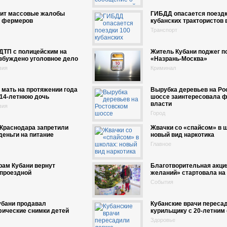
рит массовые жалобы
ГИБДД опасается поездк
х фермеров
кубанских трактористов 
Транспорт
ДТП с полицейским на
Житель Кубани поджег п
збуждено уголовное дело
«Назрань-Москва»
вия
Криминал
 мать на протяжении года
Вырубка деревьев на Ро
 14-летнюю дочь
шоссе заинтересовала 
власти
вия
Город
Краснодара запретили
Жвачки со «спайсом» в 
деньги на питание
новый вид наркотика
Главное
рам Кубани вернут
Благотворительная акци
 проездной
желаний» стартовала на
События
убани продавал
Кубанские врачи переса
фические снимки детей
курильщику с 20-летним
Здоровье