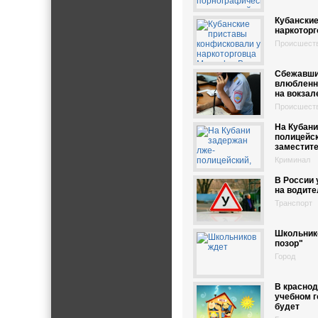
Кубанские
наркоторг
Происшест
Сбежавши
влюбленн
на вокзал
Происшест
На Кубани
полицейс
заместит
Криминал
В России 
на водите
Транспорт
Школьник
позор"
Город
В краснод
учебном г
будет