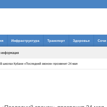
ия
Инфраструктура
Транспорт
Здоровье
Сочи
я информация
 в России
 В школах Кубани «Последний звонок» прозвенит 24 мая
автолюбителей
т жителей Краснодара
идео