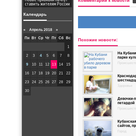
Комментарии к новости
ставить жителям России
Календарь
«
Апрель 2018 »
Пн
Вт
Ср
Чт
Пт
Сб
Вс
Похожие новости:
1
На Кубани
2
3
4
5
6
7
8
парке кул
Происшест
9
10
11
12
13
14
15
16
17
18
19
20
21
22
Краснодар
шестнадца
23
24
25
26
27
28
29
Здоровье
30
Девочки-п
петардой
Происшест
Кубанская
сайтов, 
Город