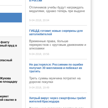
в России
Отличников учебы будут награждать
медалями, однако теперь при выдаче
9-04-2018, 20:04
ГИБДД готовит новые сюрпризы для
автолюбителей
Временные права, больше
 факту
перекрестков с круговым движением и
вный пруд в
алкозамки
9-04-2018, 19:56
зопасный
Не растерялся: Россиянин по ошибке
получил 30 миллионов и побежал их
тратить
Треть суммы мужчина потратил на
 Жукова
ую площадку
дорогие покупки
9-04-2018, 19:49
веряет
Хитрый вирус через смартфоны грабит
ой свалке в
жителей Краснодара