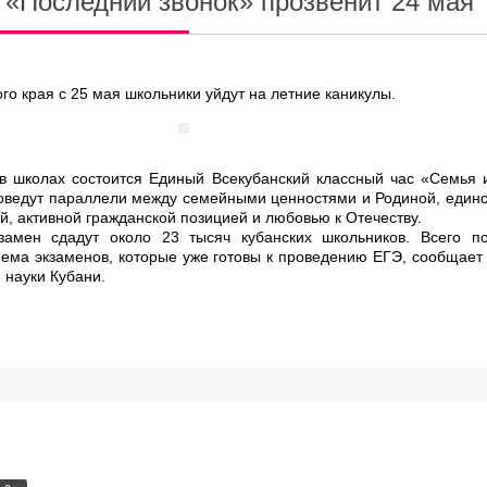
 «Последний звонок» прозвенит 24 мая
го края с 25 мая школьники уйдут на летние каникулы.
 в школах состоится Единый Всекубанский классный час «Семья 
оведут параллели между семейными ценностями и Родиной, единс
, активной гражданской позицией и любовью к Отечеству.
замен сдадут около 23 тысяч кубанских школьников. Всего п
иема экзаменов, которые уже готовы к проведению ЕГЭ, сообщает
 науки Кубани.