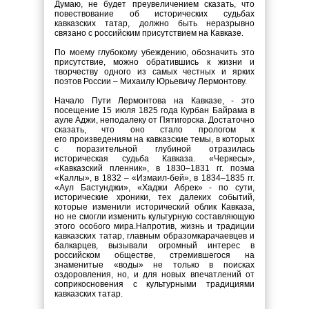
Думаю, не будет преувеличением сказать, что
повествование об исторических судьбах
кавказских татар, должно быть неразрывно
связано с российским присутствием на Кавказе.
По моему глубокому убеждению, обозначить это
присутствие, можно обратившись к жизни и
творчеству одного из самых честных и ярких
поэтов России – Михаилу Юрьевичу Лермонтову.
Начало Пути Лермонтова на Кавказе, - это
посещение 15 июля 1825 года Курбан Байрама в
ауле Аджи, неподалеку от Пятигорска. Достаточно
сказать, что оно стало прологом к
его произведениям на кавказские темы, в которых
с поразительной глубиной отразилась
историческая судьба Кавказа. «Черкесы»,
«Кавказский пленник», в 1830–1831 гг. поэма
«Каллы», в 1832 – «Измаил-бей», в 1834–1835 гг.
«Аул Бастунджи», «Хаджи Абрек» - по сути,
исторические хроники, тех далеких событий,
которые изменили исторический облик Кавказа,
но не смогли изменить культурную составляющую
этого особого мира.Напротив, жизнь и традиции
кавказских татар, главным образомкарачаевцев и
балкарцев, вызывали огромный интерес в
российском обществе, стремившегося на
знаменитые «воды» не только в поисках
оздоровления, но, и для новых впечатлений от
соприкосновения с культурными традициями
кавказских татар.