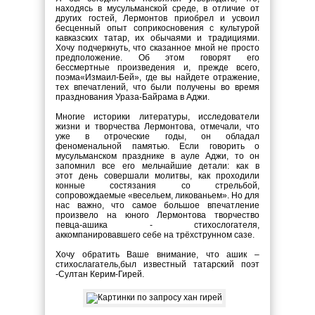
находясь в мусульманской среде, в отличие от
других гостей, Лермонтов приобрел и усвоил
бесценный опыт соприкосновения с культурой
кавказских татар, их обычаями и традициями.
Хочу подчеркнуть, что сказанное мной не просто
предположение. Об этом говорят его
бессмертные произведения и, прежде всего,
поэма
«Измаил-Бей», где вы найдете отражение,
тех впечатлений, что были получены во время
празднования Ураза-Байрама в Аджи.
Многие историки литературы, исследователи
жизни и творчества Лермонтова, отмечали, что
уже в отроческие годы, он обладал
феноменальной памятью. Если говорить о
мусульманском празднике в ауле Аджи, то он
запомнил все его мельчайшие детали: как в
этот
день совершали молитвы, как проходили
конные состязания со стрельбой,
сопровождаемые «весельем, ликованьем». Но для
нас важно, что самое большое впечатление
произвело на юного Лермонтова творчество
певца-ашика - стихослогателя,
аккомпанировавшего себе на трёхструнном сазе.
Хочу обратить Ваше внимание, что а
шик –
стихослагатель,был известный татарский поэт
-Султан Керим-Гирей.