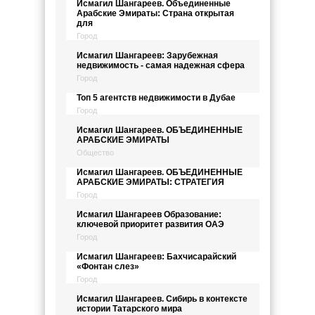
Исмагил Шангареев. Объединенные
Арабские Эмираты: Страна открытая
для
Город
Исмагил Шангареев: Зарубежная
недвижимость - самая надежная сфера
Город
Топ 5 агентств недвижимости в Дубае
Город
Исмагил Шангареев. ОБЪЕДИНЕННЫЕ
АРАБСКИЕ ЭМИРАТЫ
Общество
Исмагил Шангареев. ОБЪЕДИНЕННЫЕ
АРАБСКИЕ ЭМИРАТЫ: СТРАТЕГИЯ
Город
Исмагил Шангареев Образование:
ключевой приоритет развития ОАЭ
Город
Исмагил Шангареев: Бахчисарайский
«Фонтан слез»
Город
Исмагил Шангареев. Сибирь в контексте
истории Татарского мира