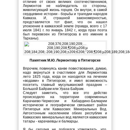
отличие от своих великих соотечественников,
Лермонтов не наблюдатель со стороны,
живописующий жизнь горцев. Он внутри, в самой
сердцевине истории - борьбы и трагедии народов
Кавказа. И, страшной закономерностью,
представляется тот факт, что он нашел
упокоение в кавказской земле (правда, всего с 17
июля 1841 г. по январь 1842 г., когда прах поэта
был перевезен из Пятигорска в его имение в
Тарханы).
Памятник М.Ю. Лермонтову в Пятигорске
Впрочем, повинуясь канве повествования, думаю,
надо вернуться в счастливое для Лермонтова
лето 1825 года, когда он находился на лечении
«водами» в Пятигорске, и имел возможность
посетить главный мусульманский праздник –
Большой Байрам или Ураза-Байрам.
Следует заметить, что все это действо
происходило на территории современных
Карачаево-Черкессии и Кабардино-Балкарии
исторически и географически связывает район
Пятигорья или Кавказских Минеральных Вод.
Автохтонным населением обеих республик и
Кавказских минеральных вод являются кавказские
татары - карачаевцы и балкарцы.
Я бы сегодня не побоялся утверждать, что,