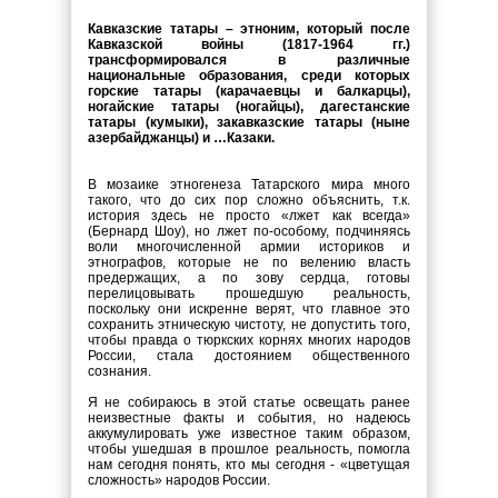
Кавказские татары – этноним, который после
Кавказской войны (1817-1964 гг.)
трансформировался в различные
национальные образования, среди которых
горские татары (карачаевцы и балкарцы),
ногайские татары (ногайцы), дагестанские
татары (кумыки), закавказские татары (ныне
азербайджанцы) и …Казаки.
В мозаике этногенеза Татарского мира много
такого, что до сих пор сложно объяснить, т.к.
история здесь не просто «лжет как всегда»
(Бернард Шоу), но лжет по-особому, подчиняясь
воли многочисленной армии историков и
этнографов, которые не по велению власть
предержащих, а по зову сердца, готовы
перелицовывать прошедшую реальность,
поскольку они искренне верят, что главное это
сохранить этническую чистоту, не допустить того,
чтобы правда о тюркских корнях многих народов
России, стала достоянием общественного
сознания.
Я не собираюсь в этой статье освещать ранее
неизвестные факты и события, но надеюсь
аккумулировать уже известное таким образом,
чтобы ушедшая в прошлое реальность, помогла
нам сегодня понять, кто мы сегодня - «цветущая
сложность» народов России.