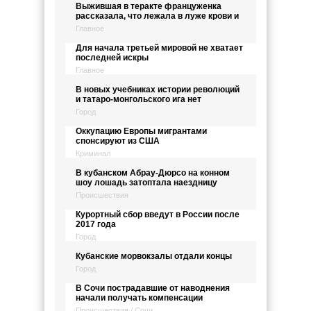
Выжившая в теракте француженка
рассказала, что лежала в луже крови и
Главное
Для начала третьей мировой не хватает
последней искры
Главное
В новых учебниках истории революций
и татаро-монгольского ига нет
Город
Оккупацию Европы мигрантами
спонсируют из США
Криминал
В кубанском Абрау-Дюрсо на конном
шоу лошадь затоптала наездницу
Происшествия
Курортный сбор введут в России после
2017 года
Город
Кубанские морвокзалы отдали концы
Город
В Сочи пострадавшие от наводнения
начали получать компенсации
Происшествия / Сочи