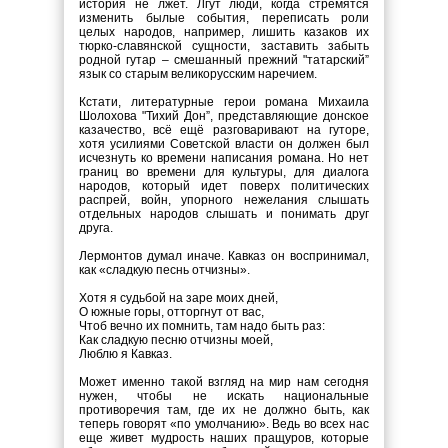
история не лжет. Лгут люди, когда стремятся
изменить былые события, переписать роли
целых народов, например, лишить казаков их
тюрко-славянской сущности, заставить забыть
родной гутар – смешанный прежний "татарский”
язык со старым великорусским наречием.
Кстати, литературные герои романа Михаила
Шолохова "Тихий Дон”, представляющие донское
казачество, всё ещё разговаривают на гуторе,
хотя усилиями Советской власти он должен был
исчезнуть ко времени написания романа. Но нет
границ во времени для культуры, для диалога
народов, который идет поверх политических
распрей, войн, упорного нежелания слышать
отдельных народов слышать и понимать друг
друга.
Лермонтов думал иначе. Кавказ он воспринимал,
как «сладкую песнь отчизны».
Хотя я судьбой на заре моих дней,
О южные горы, отторгнут от вас,
Чтоб вечно их помнить, там надо быть раз:
Как сладкую песню отчизны моей,
Люблю я Кавказ.
Может именно такой взгляд на мир нам сегодня
нужен, чтобы не искать национальные
противоречия там, где их не должно быть, как
теперь говорят «по умолчанию». Ведь во всех нас
еще живет мудрость наших пращуров, которые