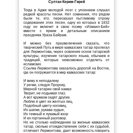
Султан Керим-Гирей
Тогда в Аджи молодой поэт с упоением слушал
редкой красоты песни. Нет сомнения, что рядом
были те, кто, пересказал пытливому отроку
содержание этих песен, одну из которых в 1832
году он включит в свою поэму «Измаил-Бей»
вместе с ярким и детальным описанием
праздника Ураза Байрам.
И можно без преувеличения сказать, что
творческий Путь в мире кавказских татар пролегал
для Лермонтова, через освоение основ татарской
культуры, изучение татарского языка, обычаев и
традиций, которые невозможно отделить от
исламских.
Ссылка Лермонтова оказалось дорогой на Восток,
где он погружается в мир кавказских татар:
И вижу я неподалеку
У речки, следуя Пророку,
Мирной татарин свой намаз
Творит, не подымая глаз;
А вот кружком сидят другие.
Люблю я цвет их желтых лиц,
Подобный цвету ноговиц,
Их шапки, рукава худые,
Их темный и лукавый взор
И их гортанный разговор
.
Но не столько наблюдение за жизнью кавказских
татар, сколько отождествление себя с их судьбой,
отличает Лермонтова, дает возможность говорить