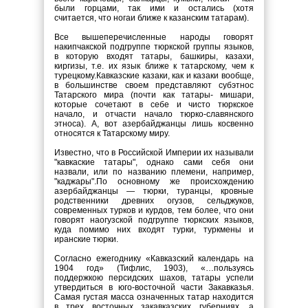
были горцами, так ими и остались (хотя
считается, что ногаи ближе к казанским татарам).
Все вышеперечисленные народы говорят
на
кипчакской
подгруппе тюркской группы языков,
в которую входят
татары, башкиры, казахи,
киргизы, т.е. их язык ближе к татарскому, чем к
турецкому.
Кавказские казаки, как и казаки вообще,
в большинстве своем представляют субэтнос
Татарского мира (почти как татары- мишари,
которые сочетают в себе и чисто тюркское
начало, и отчасти начало тюрко-славянского
этноса). А, вот азербайджанцы лишь косвенно
относятся к Татарскому миру.
Известно, что в Российской Империи их называли
"кавкаские татары", однако сами себя они
назвали, или по названию племени, например,
"каджары".По основному же происхождению
азербайджанцы — тюрки, туранцы, кровные
родственники древних огузов, сельджуков,
современных турков и курдов, тем более, что они
говорят на
огузской
подгруппе тюркских языков,
куда помимо них входят турки, туркмены и
иранские тюрки.
Согласно ежегоднику «Кавказский календарь на
1904 год» (Тифлис, 1903), «…пользуясь
поддержкою персидских шахов, татары успели
утвердиться в юго-восточной части Закавказья.
Самая густая масса означенных татар находится
в трех восточных закавказских губерниях, а