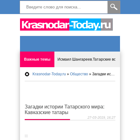
Важные темы
Исмаил Шангареев.Татарские встречи на бере
Krasnodar-Today.ru
»
Общество
» Загадки истории Татарского мира: Кавказские татары
Программа «Мир без слёз» впервые в Анапе: 
Исмагил Шангареев: Отзывы и напутствия ко
Загадки истории Татарского мира:
Исмагил Шангареев. В поисках внутренней с
Кавказские татары
27-03-2019, 16:27
В Краснодаре отменяют «СНИЛС», что будет 