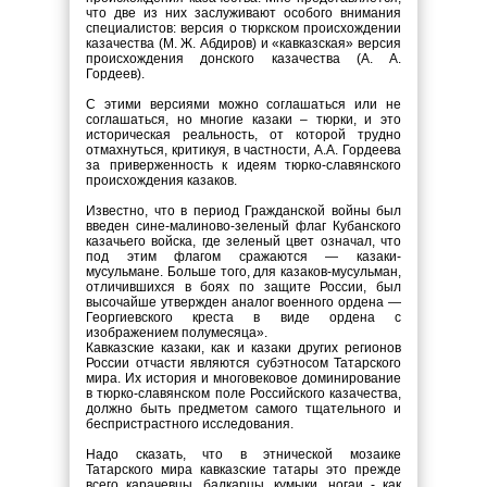
что две из них заслуживают особого внимания
специалистов: версия о тюркском происхождении
казачества (М. Ж. Абдиров) и «кавказская» версия
происхождения донского казачества (А. А.
Гордеев).
С этими версиями можно соглашаться или не
соглашаться, но многие казаки – тюрки, и это
историческая реальность, от которой трудно
отмахнуться, критикуя, в частности, А.А. Гордеева
за приверженность к идеям тюрко-славянского
происхождения казаков.
Известно, что в период Гражданской войны был
введен сине-малиново-зеленый флаг Кубанского
казачьего войска, где зеленый цвет означал, что
под этим флагом сражаются — казаки-
мусульмане. Больше того, для казаков-мусульман,
отличившихся в боях по защите России, был
высочайше утвержден аналог военного ордена —
Георгиевского креста в виде ордена с
изображением полумесяца».
Кавказские казаки, как и казаки других регионов
России отчасти являются субэтносом Татарского
мира. Их история и многовековое доминирование
в тюрко-славянском поле Российского казачества,
должно быть предметом самого тщательного и
беспристрастного исследования.
Надо сказать, что в этнической мозаике
Татарского мира кавказские татары это прежде
всего карачевцы, балкарцы, кумыки, ногаи - как