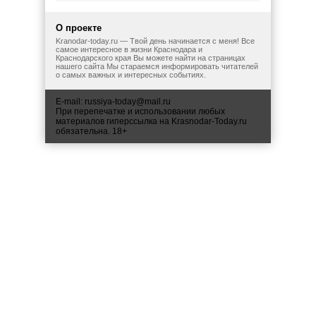
О проекте
Kranodar-today.ru — Твой день начинается с меня! Все
самое интересное в жизни Краснодара и
Краснодарского края Вы можете найти на страницах
нашего сайта Мы стараемся информировать читателей
о самых важных и интересных событиях.
E-mail:
russiya-today@mail.ru
При перепечатке и использовании любых
материалов гиперссылка на Krasnodar-Today.ru
обязательна. 18+