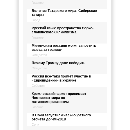
Главное
Величие Татарского мира: Сибирские
татары
Город
Русский язык: пространство тюрко-
славянского билингвизма
Главное
Миллионам россиян могут запретить
выезд за границу
Общество
Почему Трампу дали победить
Общество
Россия все-таки примет участие в
«Евровидении» в Украине
События
Кремлевский паркет принимает
Чемпионат мира по
латиноамериканским
Главное
В Сочи запустили часы обратного
отсчета до ЧМ-2018
Сочи