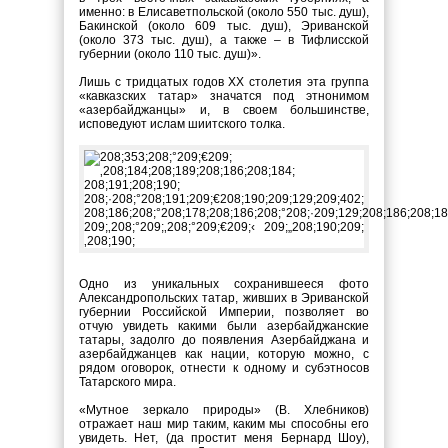
именно: в Елисаветпольской (около 550 тыс. душ),
Бакинской (около 609 тыс. душ), Эриванской
(около 373 тыс. душ), а также – в Тифлисской
губернии (около 110 тыс. душ)».
Лишь с тридцатых годов XX столетия эта группа
«кавказских татар» значатся под этнонимом
«азербайджанцы» и, в своем большинстве,
исповедуют ислам шиитского толка.
Одно из уникальных сохранившееся фото
Александропольских татар, живших в Эриванской
губернии Российской Империи, позволяет во
отчую увидеть какими были азербайджанские
татары, задолго до появления Азербайджана и
азербайджанцев как нации, которую можно, с
рядом оговорок, отнести к одному и субэтносов
Татарского мира.
«Мутное зеркало природы» (В. Хлебников)
отражает наш мир таким, каким мы способны его
увидеть. Нет, (да простит меня Бернард Шоу),