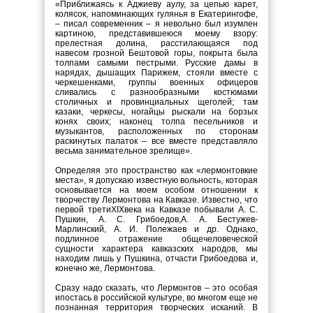
«Приближаясь к Аджиеву аулу, за цепью карет,
колясок, напоминающих гулянья в Екатерингофе,
– писал современник – я невольно был изумлен
картиною, представившеюся моему взору:
прелестная долина, расстилающаяся под
навесом грозной Бештовой горы, покрыта была
толпами самыми пестрыми. Русские дамы в
нарядах, дышащих Парижем, стояли вместе с
черкешенками, группы военных офицеров
сливались с разнообразными костюмами
столичных и провинциальных щеголей; там
казаки, черкесы, ногайцы рыскали на борзых
конях своих; наконец толпа песельников и
музыкантов, расположенных по сторонам
раскинутых палаток – все вместе представляло
весьма занимательное зрелище».
Определяя это пространство как «лермонтовкие
места», я допускаю известную вольность, которая
основывается на моем особом отношении к
творчеству Лермонтова на Кавказе. Известно, что
первой третиXIXвека на Кавказе побывали А. С.
Пушкин, А. С. Грибоедов,А. А. Бестужев-
Марлинский, А. И. Полежаев и др. Однако,
подлинное отражение общечеловеческой
сущности характера кавказских народов, мы
находим лишь у Пушкина, отчасти Грибоедова и,
конечно же, Лермонтова.
Сразу надо сказать, что Лермонтов – это особая
ипостась в российской культуре, во многом еще не
познанная территория творческих исканий. В