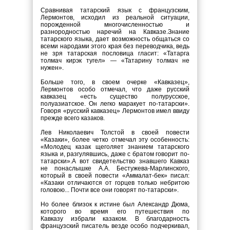
Сравнивая татарский язык с французским,
Лермонтов, исходил из реальной ситуации,
порожденной многочисленностью и
разнородностью наречий на Кавказе.Знание
татарского языка, дает возможность общаться со
всеми народами этого края без переводчика, ведь
не зря татарская пословица гласит: «Татарга
толмач кирэк тугел» — «Татарину толмач не
нужен».
Больше того, в своем очерке «Кавказец»,
Лермонтов особо отмечал, что даже русский
кавказец «есть существо полурусское,
полуазиатское. Он легко маракует по-татарски».
Говоря «русский кавказец» Лермонтов имел ввиду
прежде всего казаков.
Лев Николаевич Толстой в своей повести
«Казаки», более четко отмечал эту особенность:
«Молодец казак щеголяет знанием татарского
языка и, разгулявшись, даже с братом говорит по-
татарски».А вот свидетельство знавшего
Кавказ
не понаслышке А.А. Бестужева-Марлинского,
который в своей повести «Аммалат-бек» писал:
«Казаки отличаются от горцев только небритою
головою... Почти все они говорят по-татарски».
Но более близок к истине был Александр Дюма,
которого во время его путешествия по
Кавказу
избрали казаком. В благодарность
французский писатель везде особо подчеркивал,