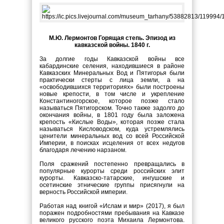
М.Ю. Лермонтов Горящая степь. Эпизод из
кавказской войны. 1840 г.
За долгие годы Кавказской войны все
кабардинские селения, находившиеся в районе
Кавказских Минеральных Вод и Пятигорья были
практически стерты с лица земли, а на
«освободившихся территориях» были построены
новые крепости, в том числе и укрепление
Константиногорское, которое позже стало
называться Пятигорском. Точно также задолго до
окончания войны, в 1801 году была заложена
крепость «Кислые Воды», которая позже стала
называться Кисловодском, куда устремлялись
ценители минеральных вод со всей Российской
Империи, в поисках исцеления от всех недугов
благодаря лечению нарзаном.
Поля сражений постепенно превращались в
популярные курорты среди российских элит
курорты. Кавказско-татарские, ингушские и
осетинские этнические группы присягнули на
верность Российской империи.
Работая над книгой «Ислам и мир» (2017), я был
поражен подробностями пребывания на Кавказе
великого русского поэта Михаила Лермонтова.