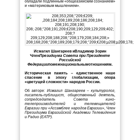
обладали подлинным «общеазийским сознанием»
и «материковым мышлением».
Исмагил Шангареев и
Владимир Зорин
Член
Президиума Совета при Президенте
Российской
Федерации
по
межнациональным
отношениям.
Историческая память – единственное наше
спасение в эпоху глобализации, опора
«цветущей сложности» народов России.
Об авторе:
Исмагил Шангареев – культуролог,
писатель-публицист, общественный деятель,
сопредседатель Совета кино-
телепроизводителей и телевещателей
Евразии при «Ассамблее народов Евразии», Член
Президиума Евразийской Академии Телевидения
и Радио (ЕАТР).