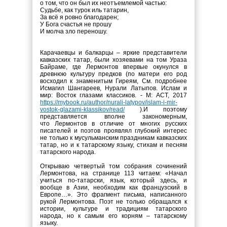
о том, что он был их неотъемлемой частью:
Судьбе, как турок иль татарин,
За всё я ровно благодарен;
У Бога счастья не прошу
И молча зло переношу.
Карачаевцы и балкарцы – яркие представители
кавказских татар, были хозяевами на том
Ураза
Байрам
е, где Лермонтов впервые окунулся в
древнюю культуру предков (по матери его род
восходил к знаменитым Гиреям, См. подробнее
Исмагил Шангареев, Нурали Латыпов. Ислам и
мир: Восток глазами классиков. - М: АСТ, 2017
https://mybook.ru/author/nurali-latypov/islam-i-mir-
vostok-glazami-klassikov/read/
).
И поэтому
представляется вполне закономерным,
что
Лермонтов в отличие от многих русских
писателей и поэтов проявлял глубокий интерес
не только к мусульманским праздникам кавказских
татар, но и к татарскому языку, стихам и песням
татарского народа.
Открываю четвертый том собрания сочинений
Лермонтова, на странице 113 читаем: «
Начал
учиться по-татарски, язык, который здесь, и
вообще в Азии, необходим как французский в
Европе…». Это фрагмент письма, написанного
рукой Лермонтова. Поэт не только обращался к
истории, культуре и традициям татарского
народа, но к самым его корням – татарскому
языку.