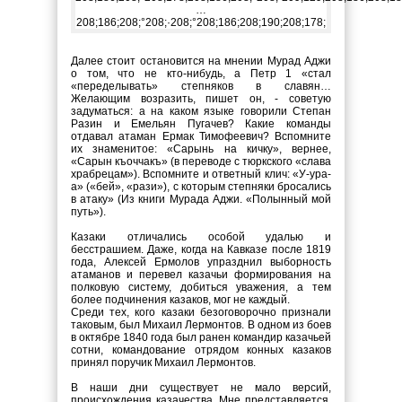
Далее стоит остановится на мнении
Мурад Аджи
о том, что не кто-нибудь, а Петр 1 «
стал
«переделывать» степняков в славян…
Желающим возразить, пишет он, - советую
задуматься: а на каком языке говорили Степан
Разин и Емельян Пугачев? Какие команды
отдавал атаман Ермак Тимофеевич? Вспомните
их знаменитое: «Сарынь на кичку», вернее,
«Сарын къоччакъ» (в переводе с тюркского «слава
храбрецам»). Вспомните и ответный клич: «У-ура-
а» («бей», «рази»), с которым степняки бросались
в атаку» (Из книги Мурада Аджи. «Полынный мой
путь»).
Казаки отличались особой удалью и
бесстрашием. Даже, когда на Кавказе после 1819
года, Алексей Ермолов упразднил выборность
атаманов и перевел казачьи формирования на
полковую систему, добиться уважения, а тем
более подчинения казаков, мог не каждый.
Среди тех, кого казаки безоговорочно признали
таковым, был Михаил Лермонтов. В одном из боев
в октябре 1840 года был ранен командир казачьей
сотни, командование отрядом конных казаков
принял поручик Михаил Лермонтов.
В наши дни существует не мало версий,
происхождения казачества. Мне представляется,