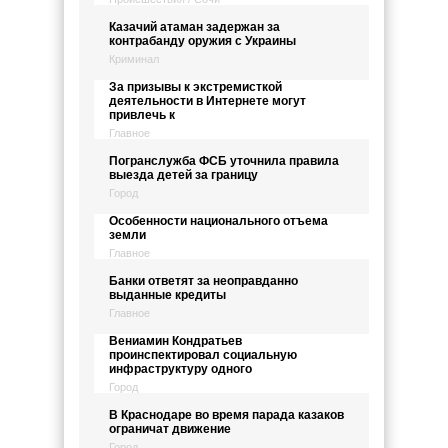
Казачий атаман задержан за
контрабанду оружия с Украины
Криминал
За призывы к экстремисткой
деятельности в Интернете могут
привлечь к
Главное
Погранслужба ФСБ уточнила правила
выезда детей за границу
Город
Особенности национального отъема
земли
Главное
Банки ответят за неоправданно
выданные кредиты
Главное
Вениамин Кондратьев
проинспектировал социальную
инфраструктуру одного
Город
В Краснодаре во время парада казаков
ограничат движение
Город