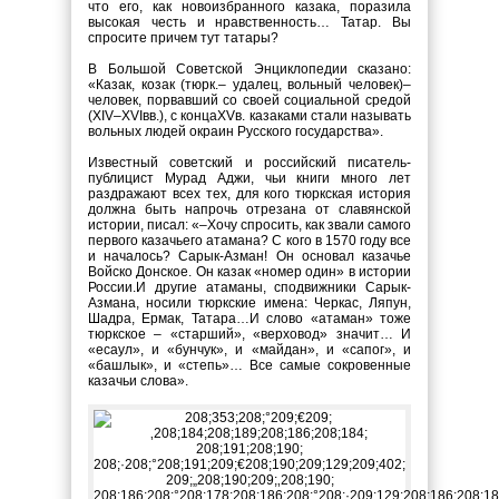
что его, как новоизбранного казака, поразила
высокая честь и нравственность… Татар. Вы
спросите причем тут татары?
В Большой Советской Энциклопедии сказано:
«Казак, козак (тюрк.
– удалец, вольный человек)
–
человек, порвавший со своей социальной средой
(
XIV
–
XVI
вв.), с конца
XV
в. казаками стали называть
вольных людей окраин Русского государства».
Известный советский и российский писатель-
публицист Мурад Аджи, чьи книги много лет
раздражают всех тех, для кого тюркская история
должна быть напрочь отрезана от славянской
истории, писал: «
–
Хочу спросить, как звали самого
первого казачьего атамана? С кого в 1570 году все
и началось? Сарык-Азман! Он основал казачье
Войско Донское. Он казак «номер один» в истории
России.И другие атаманы, сподвижники Сарык-
Азмана, носили тюркские имена: Черкас, Ляпун,
Шадра, Ермак, Татара…И слово «атаман» тоже
тюркское – «старший», «верховод» значит… И
«есаул», и «бунчук», и «майдан», и «сапог», и
«башлык», и «степь»… Все самые сокровенные
казачьи слова».