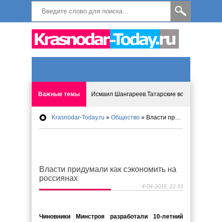
Важные темы
Исмаил Шангареев.Татарские встречи на бере
Krasnodar-Today.ru
»
Общество
» Власти придумали как сэкономить на россиянах
Программа «Мир без слёз» впервые в Анапе: 
Исмагил Шангареев: Отзывы и напутствия ко
Власти придумали как сэкономить на
Исмагил Шангареев. В поисках внутренней с
россиянах
4-04-2018, 22:33
В Краснодаре отменяют «СНИЛС», что будет 
Чиновники Минстроя разработали 10-летний