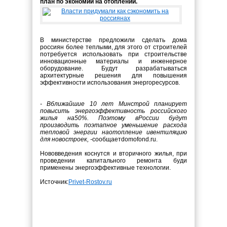
план по экономии на отоплении.
В министерстве предложили сделать дома
россиян более теплыми, для этого от строителей
потребуется использовать при строительстве
инновационные материалы и инженерное
оборудование. Будут разрабатываться
архитектурные решения для повышения
эффективности использования энергоресурсов.
- Вближайшие 10 лет Минстрой планирует
повысить энергоэффективность российского
жилья на50%. Поэтому вРоссии будут
производить поэтапное уменьшение расхода
тепловой энергии наотопление ивентиляцию
для новостроек, -
сообщаетdomofond.ru.
Нововведения коснутся и вторичного жилья, при
проведении капитального ремонта буди
применены энергоэффективные технологии.
Источник:
Privet-Rostov.ru