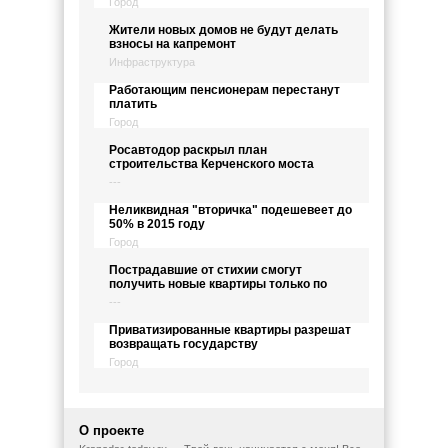
Город
Жители новых домов не будут делать
взносы на капремонт
Инфраструктура
Работающим пенсионерам перестанут
платить
Город
Росавтодор раскрыл план
строительства Керченского моста
---
Неликвидная "вторичка" подешевеет до
50% в 2015 году
Город
Пострадавшие от стихии смогут
получить новые квартиры только по
---
Приватизированные квартиры разрешат
возвращать государству
Город
О проекте