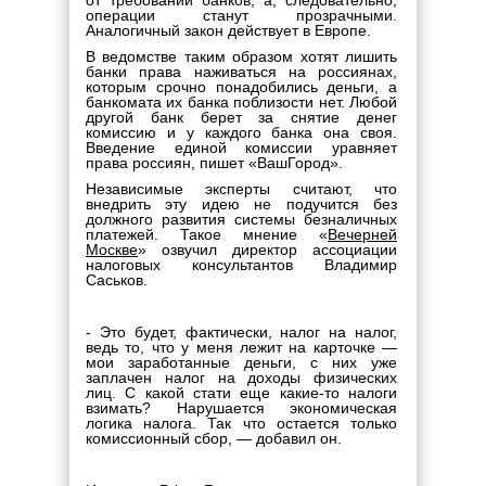
от требований банков, а, следовательно,
операции станут прозрачными.
Аналогичный закон действует в Европе.
В ведомстве таким образом хотят лишить
банки права наживаться на россиянах,
которым срочно понадобились деньги, а
банкомата их банка поблизости нет. Любой
другой банк берет за снятие денег
комиссию и у каждого банка она своя.
Введение единой комиссии уравняет
права россиян, пишет «ВашГород».
Независимые эксперты считают, что
внедрить эту идею не подучится без
должного развития системы безналичных
платежей. Такое мнение «
Вечерней
Москве
» озвучил директор ассоциации
налоговых консультантов Владимир
Саськов.
- Это будет, фактически, налог на налог,
ведь то, что у меня лежит на карточке —
мои заработанные деньги, с них уже
заплачен налог на доходы физических
лиц. С какой стати еще какие-то налоги
взимать? Нарушается экономическая
логика налога. Так что остается только
комиссионный сбор, — добавил он.