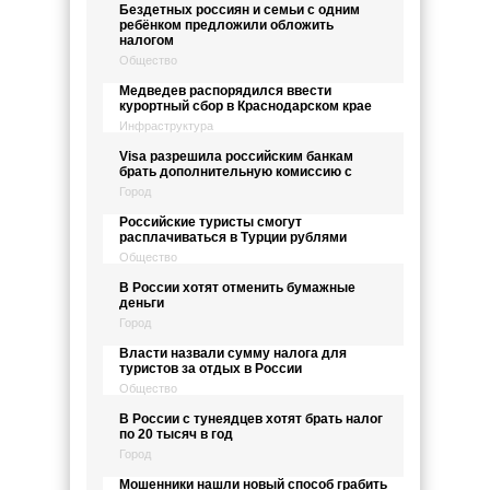
Бездетных россиян и семьи с одним
ребёнком предложили обложить
налогом
Общество
Медведев распорядился ввести
курортный сбор в Краснодарском крае
Инфраструктура
Visa разрешила российским банкам
брать дополнительную комиссию с
Город
Российские туристы смогут
расплачиваться в Турции рублями
Общество
В России хотят отменить бумажные
деньги
Город
Власти назвали сумму налога для
туристов за отдых в России
Общество
В России с тунеядцев хотят брать налог
по 20 тысяч в год
Город
Мошенники нашли новый способ грабить