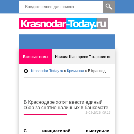
Важные темы
Исмаил Шангареев.Татарские встречи на бере
Krasnodar-Today.ru
»
Криминал
» В Краснодаре хотят ввести единый сбор за снятие наличных в банкомате
Программа «Мир без слёз» впервые в Анапе: 
Исмагил Шангареев: Отзывы и напутствия ко
В Краснодаре хотят ввести единый
Исмагил Шангареев. В поисках внутренней с
сбор за снятие наличных в банкомате
1-03-2019, 09:12
В Краснодаре отменяют «СНИЛС», что будет 
С инициативой выступили