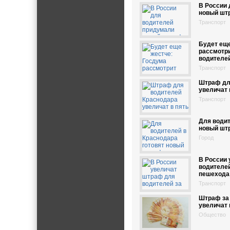
В России
новый шт
Транспорт
Будет еще
рассмотр
водителе
Транспорт
Штраф дл
увеличат 
Транспорт
Для водит
новый шт
Город
В России
водителей
пешехода
Транспорт
Штраф за 
увеличат 
Общество