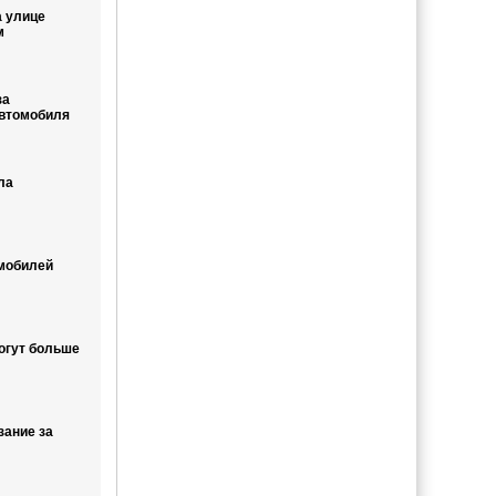
а улице
м
за
автомобиля
ла
мобилей
огут больше
зание за