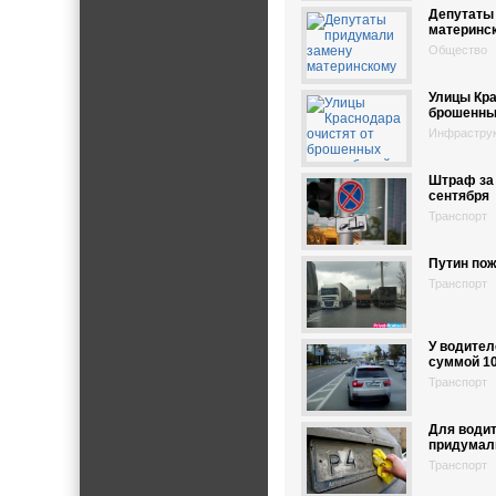
Депутаты
материнс
Общество
Улицы Кра
брошенны
Инфрастру
Штраф за 
сентября
Транспорт
Путин по
Транспорт
У водите
суммой 10
Транспорт
Для води
придумал
Транспорт