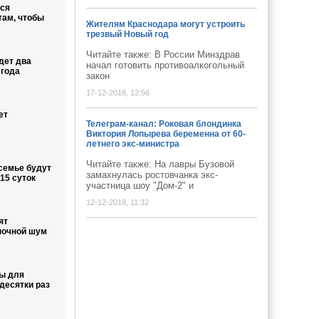
тся
там, чтобы
Жителям Краснодара могут устроить
трезвый Новый год
Читайте также: В России Минздрав
дет два
начал готовить противоалкогольный
 года
закон
17-12-2018, 12:56
ет
Телеграм-канал: Роковая блондинка
Виктория Лопырева беременна от 60-
летнего экс-министра
Читайте также: На лавры Бузовой
семье будут
замахнулась ростовчанка экс-
15 суток
участница шоу "Дом-2" и
12-12-2018, 11:32
ят
ночной шум
ы для
десятки раз