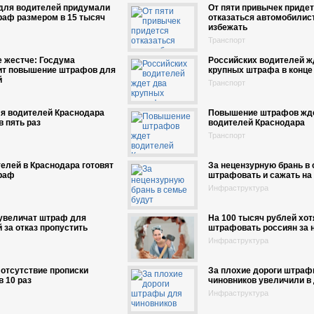
 для водителей придумали
От пяти привычек приде
раф размером в 15 тысяч
отказаться автомобилис
избежать
Транспорт
 жестче: Госдума
Российских водителей ж
ит повышение штрафов для
крупных штрафа в конце
й
Транспорт
я водителей Краснодара
Повышение штрафов жд
в пять раз
водителей Краснодара
Транспорт
елей в Краснодара готовят
За нецензурную брань в 
раф
штрафовать и сажать на 
Инфраструктура
 увеличат штраф для
На 100 тысяч рублей хот
 за отказ пропустить
штрафовать россиян за 
Инфраструктура
отсутствие прописки
За плохие дороги штраф
в 10 раз
чиновников увеличили в 
Инфраструктура