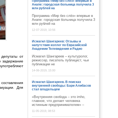
Программа «Мир без слёз» впервые в
Анапе: городская больница получила 3
млн рублей на
Программа «Мир без слёз» впервые в
Анапе: городская больница получила 3
млн рублей на
12-07-2019, 10:56
Исмагил Шангареев: Отзывы и
напутствия коллег по Евразийской
Академии Телевидения и Радио
 депутаты от
Исмагил Шангареев – культуролог,
режиссер, писатель публицист, чьи
е задержание
публикации не
оупотребляют
14-06-2019, 15:00
Исмагил Шангареев. В поисках
 составления
внутренней свободы: Бари Алибасов
акуации. Для
стал владельцем
«Внутренняя свобода – это imho,
главное, что делает человека
истинным предпринимателем» –
11-05-2019, 08:53