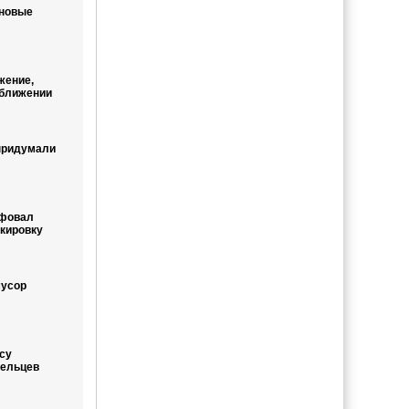
 новые
жение,
ближении
придумали
афовал
кировку
мусор
су
дельцев