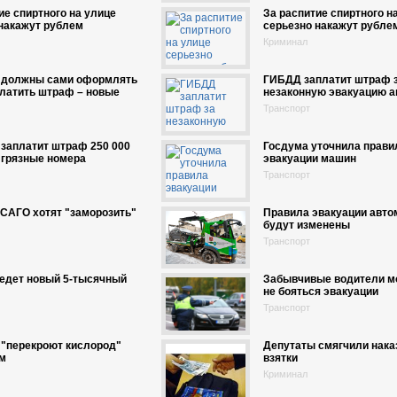
ие спиртного на улице
За распитие спиртного н
накажут рублем
серьезно накажут рубле
Криминал
 должны сами оформлять
ГИБДД заплатит штраф 
латить штраф – новые
незаконную эвакуацию 
Транспорт
заплатит штраф 250 000
Госдума уточнила прави
 грязные номера
эвакуации машин
Транспорт
САГО хотят "заморозить"
Правила эвакуации авто
будут изменены
Транспорт
едет новый 5-тысячный
Забывчивые водители м
не бояться эвакуации
Транспорт
 "перекроют кислород"
Депутаты смягчили нака
м
взятки
Криминал