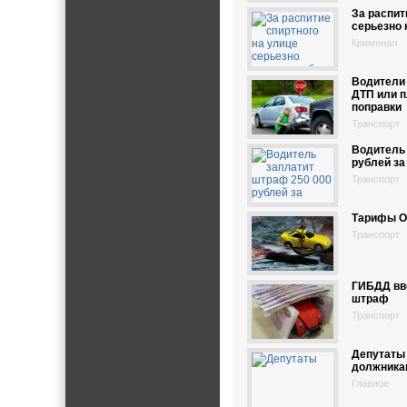
За распит
серьезно 
Криминал
Водители
ДТП или п
поправки
Транспорт
Водитель 
рублей за
Транспорт
Тарифы О
Транспорт
ГИБДД вв
штраф
Транспорт
Депутаты
должника
Главное