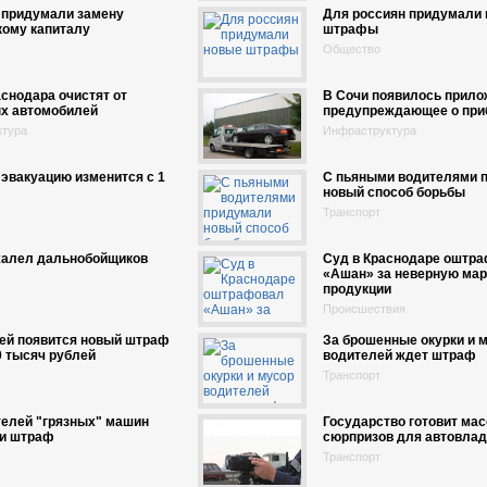
 придумали замену
Для россиян придумали
кому капиталу
штрафы
Общество
снодара очистят от
В Сочи появилось прило
х автомобилей
предупреждающее о при
ктура
Инфраструктура
эвакуацию изменится с 1
С пьяными водителями 
новый способ борьбы
Транспорт
жалел дальнобойщиков
Суд в Краснодаре оштр
«Ашан» за неверную мар
продукции
Происшествия
лей появится новый штраф
За брошенные окурки и 
 тысяч рублей
водителей ждет штраф
Транспорт
телей "грязных" машин
Государство готовит мас
и штраф
сюрпризов для автовла
Транспорт