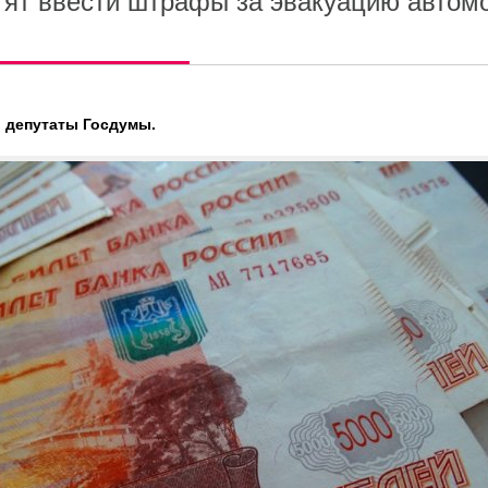
тят ввести штрафы за эвакуацию автом
 депутаты Госдумы.