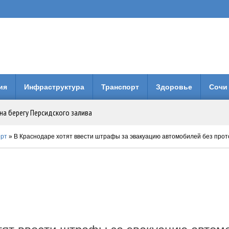
ия
Инфраструктура
Транспорт
Здоровье
Сочи
на берегу Персидского залива
Анапе: городская больница получила 3 млн рублей на новое оборудование
орт
» В Краснодаре хотят ввести штрафы за эвакуацию автомобилей без прот
вия коллег по Евразийской Академии Телевидения и Радио
енней свободы: Бари Алибасов стал владельцем недвижимости в ОАЭ
 будет вместо него?