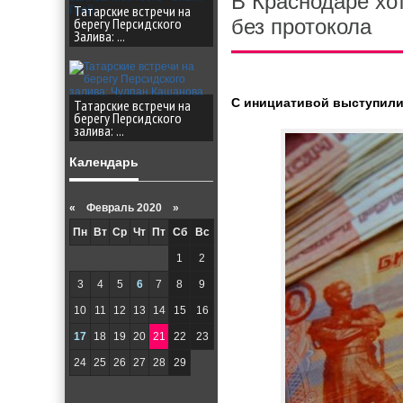
В Краснодаре хо
Татарские встречи на
берегу Персидского
без протокола
Залива: ...
С инициативой выступили
Татарские встречи на
берегу Персидского
залива: ...
Календарь
«
Февраль 2020 »
Пн
Вт
Ср
Чт
Пт
Сб
Вс
1
2
3
4
5
6
7
8
9
10
11
12
13
14
15
16
17
18
19
20
21
22
23
24
25
26
27
28
29