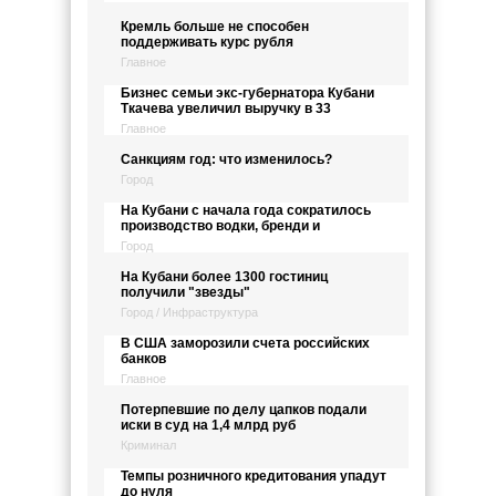
Кремль больше не способен
поддерживать курс рубля
Главное
Бизнес семьи экс-губернатора Кубани
Ткачева увеличил выручку в 33
Главное
Санкциям год: что изменилось?
Город
На Кубани с начала года сократилось
производство водки, бренди и
Город
На Кубани более 1300 гостиниц
получили "звезды"
Город / Инфраструктура
В США заморозили счета российских
банков
Главное
Потерпевшие по делу цапков подали
иски в суд на 1,4 млрд руб
Криминал
Темпы розничного кредитования упадут
до нуля