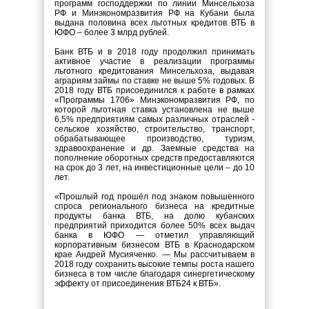
программ господдержки по линии Минсельхоза
РФ и Минэкономразвития РФ на Кубани была
выдана половина всех льготных кредитов ВТБ в
ЮФО – более 3 млрд рублей.
Банк ВТБ и в 2018 году продолжил принимать
активное участие в реализации программы
льготного кредитования Минсельхоза, выдавая
аграриям займы по ставке не выше 5% годовых. В
2018 году ВТБ присоединился к работе в рамках
«Программы 1706» Минэкономразвития РФ, по
которой льготная ставка установлена не выше
6,5% предприятиям самых различных отраслей -
сельское хозяйство, строительство, транспорт,
обрабатывающее производство, туризм,
здравоохранение и др. Заемные средства на
пополнение оборотных средств предоставляются
на срок до 3 лет, на инвестиционные цели – до 10
лет.
«Прошлый год прошёл под знаком повышенного
спроса регионального бизнеса на кредитные
продукты банка ВТБ, на долю кубанских
предприятий приходится более 50% всех выдач
банка в ЮФО — отметил управляющий
корпоративным бизнесом ВТБ в Краснодарском
крае Андрей Мусияченко. — Мы рассчитываем в
2018 году сохранить высокие темпы роста нашего
бизнеса в том числе благодаря синергетическому
эффекту от присоединения ВТБ24 к ВТБ».