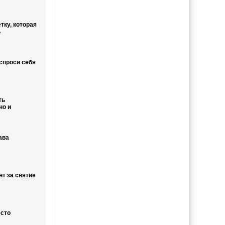
тку, которая
ь
 спроси себя
ть
но и
ава
нт за снятие
есто