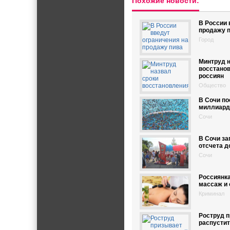
Похожие новости:
В России 
продажу 
Город
Минтруд н
восстано
россиян
Общество
В Сочи по
миллиард
Сочи
В Сочи за
отсчета д
Сочи
Россиянка
массаж и 
Криминал
Роструд 
распустит