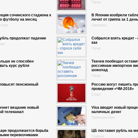
Город
кция сочинского стадиона к
В Японии изобрели табле
о футболу на месяц
лечит от гриппа за 1 ден
ктура
Здоровье
рубль продолжат падение
Собрался взять кредит -
как
вия
Город
ольше не способен
Ткачев пообещал остави
вать курс рубля
россиянам импортное ви
шоколад
Город
 повысят пенсионный
Россию могут лишить пр
проведения «ЧМ-2018»
Спорт
ачнет вещание новый
Visa вводит новый проце
ый телеканал
наличных денег
Происшествия
даре продолжается борьба
ЦБ поставил рубль на м
нными перевозчиками
Главное