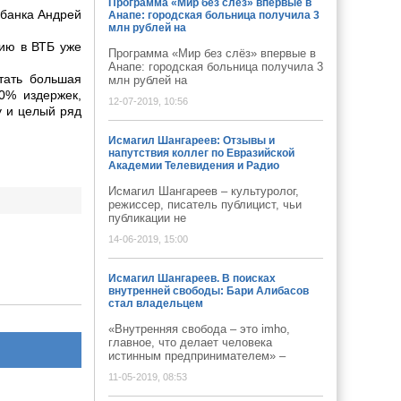
Программа «Мир без слёз» впервые в
 банка Андрей
Анапе: городская больница получила 3
млн рублей на
нию в ВТБ уже
Программа «Мир без слёз» впервые в
Анапе: городская больница получила 3
тать большая
млн рублей на
0% издержек,
12-07-2019, 10:56
у и целый ряд
Исмагил Шангареев: Отзывы и
напутствия коллег по Евразийской
Академии Телевидения и Радио
Исмагил Шангареев – культуролог,
режиссер, писатель публицист, чьи
публикации не
14-06-2019, 15:00
Исмагил Шангареев. В поисках
внутренней свободы: Бари Алибасов
стал владельцем
«Внутренняя свобода – это imho,
главное, что делает человека
истинным предпринимателем» –
11-05-2019, 08:53