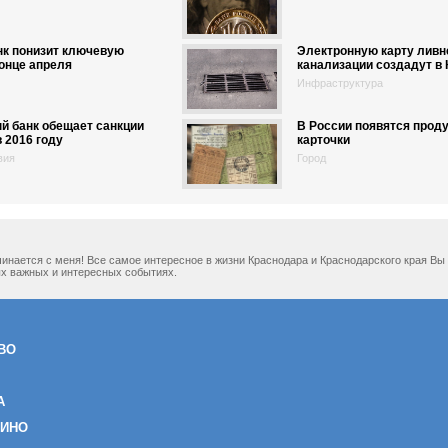
нк понизит ключевую
Электронную карту ливн
конце апреля
канализации создадут в
Инфраструктура
й банк обещает санкции
В России появятся прод
в 2016 году
карточки
вия
Город
ачинается с меня! Все самое интересное в жизни Краснодара и Краснодарского края В
х важных и интересных событиях.
ВО
А
ЗИНО