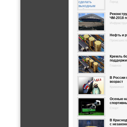
Город
Реконстру
ЧМ-2018 п
Инфрастру
Нефть и 
Происшест
Кремль б
поддержи
Главное
В России
возраст
Криминал
Осенью н
спортивн
Спорт
В Красно
с незако