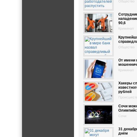
Общество
Сотрудник
нападение
90,6
Криминал
Крупнейши
справедл
Общество
От имени 
мошеннич
Криминал
Хакеры сп
известног
рублей
Происшест
Сочи може
Олимпийс
Сочи
31 декаб
днём