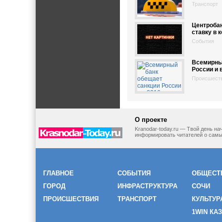
Транспорт
Центроба
ставку в 
События
Всемирны
России и 
Происшест
О проекте
Kranodar-today.ru — Твой день н
информировать читателей о самы
ГЛАВНОЕ
СОБЫТИЯ
ОБЩЕСТ
ГОРОД
ИНФРАСТРУКТУРА
СОЧИ
ПРОИСШЕСТВИЯ
ТРАНСПОРТ
КУЛЬТУР
1WIN КА