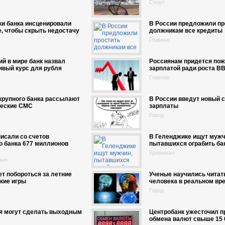
Спорт
и банка инсценировали
В России предложили пр
, чтобы скрыть недостачу
должникам все кредиты
Главное
й в мире банк назвал
Россиянам придется пож
ивый курс для рубля
зарплатой ради роста В
Главное
крупного банка рассылают
В России введут новый с
еские СМС
зарплаты
Город
исали со счетов
В Геленджике ищут мужч
о банка 677 миллионов
пытавшихся ограбить ба
Криминал
вия
т побороться за летние
Ученые научились читат
кие игры
человека в реальном вр
Город
ря могут сделать выходным
Центробанк ужесточил п
обмена валют свыше 15 