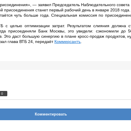
рисоединения», — заявил Председатель Наблюдательного совета
той присоединения станет первый рабочий день в январе 2018 года.
стаётся чуть больше года. Специальная комиссия по присоедине
Б с целью оптимизации затрат. Результатом слияния должна с
огда присоединяли Банк Москвы, это увидели: сэкономили до 5
в. Это даст большую синергию в плане кросс-продаж продуктов, н
зал глава ВТБ 24, передаёт
Коммерсантъ
.
0
Комментировать