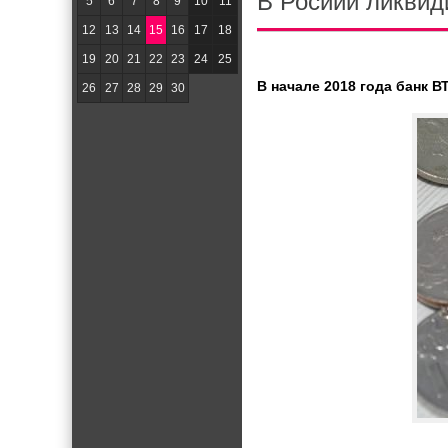
В Росиии ликвид
5
6
7
8
9
10
11
12
13
14
15
16
17
18
19
20
21
22
23
24
25
В начале 2018 года банк В
26
27
28
29
30