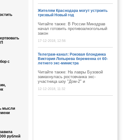
Жителям Краснодара могут устроить
остить
трезвый Новый год
Читайте также: В России Минздрав
начал готовить противоалкогольный
закон
ертвовать
17-12-2018, 12:56
ВП
Телеграм-канал: Роковая блондинка
Виктория Лопырева беременна от 60-
бор с
летнего экс-министра
Читайте также: На лавры Бузовой
замахнулась ростовчанка экс-
участница шоу "Дом-2" и
ин,
12-12-2018, 11:32
нк
ь мысли
емени
равила
000 рублей