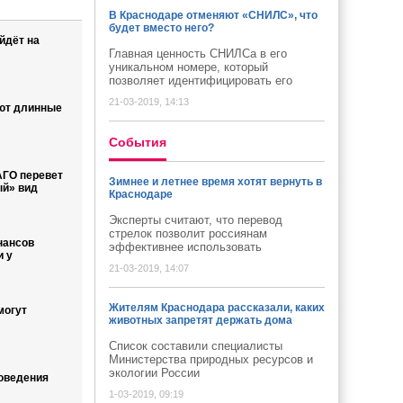
В Краснодаре отменяют «СНИЛС», что
будет вместо него?
йдёт на
Главная ценность СНИЛСа в его
уникальном номере, который
позволяет идентифицировать его
21-03-2019, 14:13
ют длинные
Cобытия
ГО перевет
Зимнее и летнее время хотят вернуть в
ый» вид
Краснодаре
Эксперты считают, что перевод
стрелок позволит россиянам
нансов
эффективнее использовать
и у
21-03-2019, 14:07
Жителям Краснодара рассказали, каких
могут
животных запретят держать дома
Список составили специалисты
Министерства природных ресурсов и
экологии России
оведения
1-03-2019, 09:19