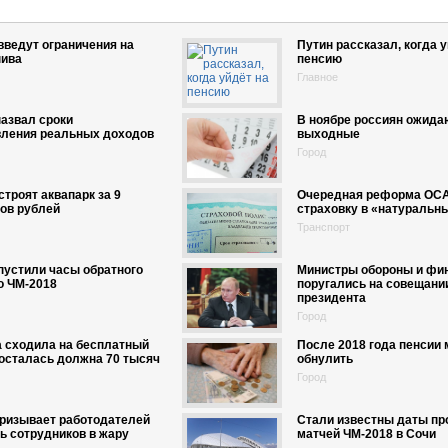
введут ограничения на
Путин рассказал, когда у
пива
пенсию
Главное
азвал сроки
В ноябре россиян ожида
вления реальных доходов
выходные
Город
строят аквапарк за 9
Очередная реформа ОСА
ов рублей
страховку в «натуральн
Транспорт
пустили часы обратного
Министры обороны и фи
о ЧМ-2018
поругались на совещани
президента
Город
 сходила на бесплатный
После 2018 года пенсии 
осталась должна 70 тысяч
обнулить
Город
призывает работодателей
Стали известны даты пр
ь сотрудников в жару
матчей ЧМ-2018 в Сочи