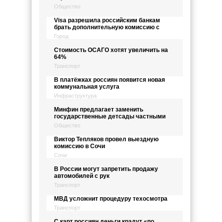
Общество
Visa разрешила российским банкам
брать дополнительную комиссию с
Город
Стоимость ОСАГО хотят увеличить на
64%
Транспорт
В платёжках россиян появится новая
коммунальная услуга
Инфраструктура
Минфин предлагает заменить
государственные детсады частными
Общество
Виктор Тепляков провел выездную
комиссию в Сочи
Сочи
В России могут запретить продажу
автомобилей с рук
Транспорт
МВД усложнит процедуру техосмотра
Транспорт
C карт россиян деньги крадут «по