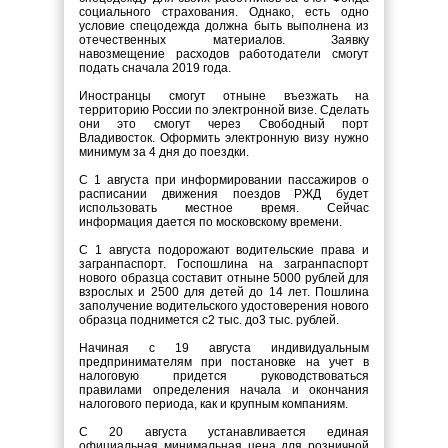
социального страхования. Однако, есть одно
условие спецодежда должна быть выполнена из
отечественных материалов. Заявку
навозмещение расходов работодатели смогут
подать сначала 2019 года.
Иностранцы смогут отныне въезжать на
территорию России по электронной визе. Сделать
они это смогут через Свободный порт
Владивосток. Оформить электронную визу нужно
минимум за 4 дня до поездки.
С 1 августа при информировании пассажиров о
расписании движения поездов РЖД будет
использовать местное время. Сейчас
информация дается по московскому времени.
С 1 августа подорожают водительские права и
загранпаспорт. Госпошлина на загранпаспорт
нового образца составит отныне 5000 рублей для
взрослых и 2500 для детей до 14 лет. Пошлина
заполучение водительского удостоверения нового
образца поднимется с2 тыс. до3 тыс. рублей.
Начиная с 19 августа индивидуальным
предпринимателям при постановке на учет в
налоговую придется руководствоваться
правилами определения начала и окончания
налогового периода, как и крупным компаниям.
С 20 августа устанавливается единая
официальная минимальная цена для розничной