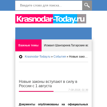
Важные темы
Исмаил Шангареев.Татарские встречи на бере
Krasnodar-Today.ru
»
События
» Новые законы вступают в силу в России с 1 августа
Программа «Мир без слёз» впервые в Анапе: 
Исмагил Шангареев: Отзывы и напутствия ко
Новые законы вступают в силу в
Исмагил Шангареев. В поисках внутренней с
России с 1 августа
7-08-2018, 01:36
В Краснодаре отменяют «СНИЛС», что будет 
Документы опубликованы на официальных