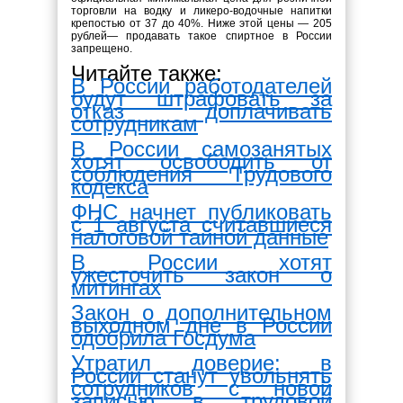
торговли на водку и ликеро-водочные напитки
крепостью от 37 до 40%. Ниже этой цены — 205
рублей— продавать такое спиртное в России
запрещено.
Читайте также:
В России работодателей
будут штрафовать за
отказ доплачивать
сотрудникам
В России самозанятых
хотят освободить от
соблюдения Трудового
кодекса
ФНС начнет публиковать
с 1 августа считавшиеся
налоговой тайной данные
В России хотят
ужесточить закон о
митингах
Закон о дополнительном
выходном дне в России
одобрила Госдума
Утратил доверие: в
России станут увольнять
сотрудников с новой
записью в трудовой