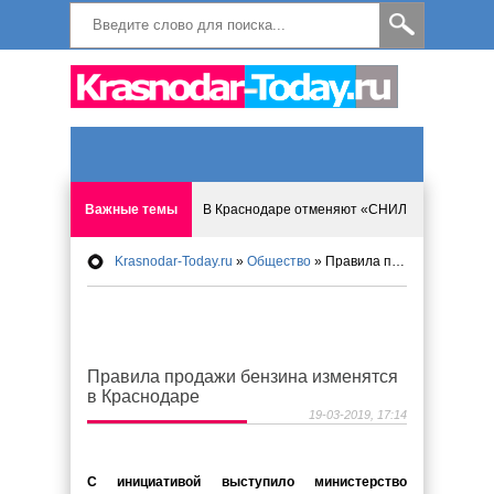
Важные темы
В Краснодаре отменяют «СНИЛС», что будет 
Krasnodar-Today.ru
»
Общество
» Правила продажи бензина изменятся в Краснодаре
Результаты приватизации предложили перес
Новый закон об алиментах принят в Краснод
Правила продажи бензина изменятся
В Краснодаре усложнят снятие наличных с а
в Краснодаре
19-03-2019, 17:14
Попрошайничество предложили запретить в 
С инициативой выступило министерство