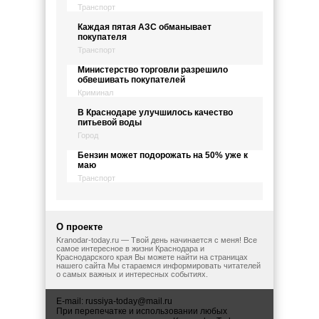
Транспорт
Каждая пятая АЗС обманывает
покупателя
Транспорт
Министерство торговли разрешило
обвешивать покупателей
Криминал
В Краснодаре улучшилось качество
питьевой воды
Город
Бензин может подорожать на 50% уже к
маю
Транспорт
О проекте
Kranodar-today.ru — Твой день начинается с меня! Все
самое интересное в жизни Краснодара и
Краснодарского края Вы можете найти на страницах
нашего сайта Мы стараемся информировать читателей
о самых важных и интересных событиях.
E-mail:
russiya-today@mail.ru
При перепечатке и использовании любых