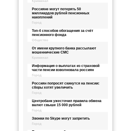
Криминал
Россияне могут потерять 50
миллиардов рублей пенсионных
накоплений
Город
Топ-4 способов обогащения за счёт
пенсионного фонда
Общество
От имени крупного банка рассылают
мошеннические СМС
Криминал
Информация о выплатах из страховой
части пенсии взволновала россиян
Город
Россиян попросят скинутся на пенсии:
сборы хотят увеличить
Город
Центробанк ужесточил правила обмена
валют свыше 15 000 рублей
Город
Звонки по Skype могут запретить
Город