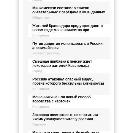
Минкомсвязи составило список
обязательных к передаче в ФСБ данных
Общество
Жителей Краснодара предупреждают о
новом виде мошенничества при
Криминал
Путин запретил использовать в России
анонимайзеры
Инфраструктура
Смешная прибавка к пенсии ждет
некоторых жителей Краснодара
Город
Россиян атаковал опасный вирус,
против которого бессильны антивирусы
Криминал
Мошенники нашли новый способ
воровства с карточек
Криминал
Законная возможность не платить за
«коммуналку»появится у россиян
Главное
Минздрав хочет лишить безработных