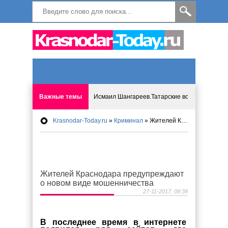
Важные темы
Исмаил Шангареев.Татарские встречи на бере
Krasnodar-Today.ru
»
Криминал
» Жителей Краснодара предупреждают о новом виде мошенничества
Программа «Мир без слёз» впервые в Анапе: 
Исмагил Шангареев: Отзывы и напутствия ко
Жителей Краснодара предупреждают
Исмагил Шангареев. В поисках внутренней с
о новом виде мошенничества
27-11-2017, 09:39
В Краснодаре отменяют «СНИЛС», что будет 
В последнее время в интернете