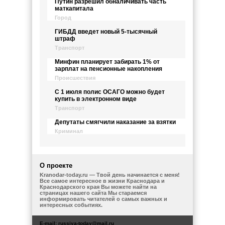
Путин разрешил обналичивать часть
маткапитала
Город
ГИБДД введет новый 5-тысячный
штраф
Транспорт
Минфин планирует забирать 1% от
зарплат на пенсионные накопления
Происшествия
С 1 июля полис ОСАГО можно будет
купить в электронном виде
Транспорт
Депутаты смягчили наказание за взятки
Криминал
О проекте
Kranodar-today.ru — Твой день начинается с меня!
Все самое интересное в жизни Краснодара и
Краснодарского края Вы можете найти на
страницах нашего сайта Мы стараемся
информировать читателей о самых важных и
интересных событиях.
E-mail:
russiya-today@mail.ru