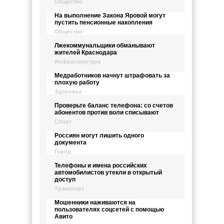
Общество
На выполнение Закона Яровой могут
пустить пенсионные накопления
Общество
Лжекоммунальщики обманывают
жителей Краснодара
Инфраструктура
Медработников начнут штрафовать за
плохую работу
Здоровье
Проверьте баланс телефона: со счетов
абонентов против воли списывают
Спорт
Россиян могут лишить одного
документа
Город
Телефоны и имена российских
автомобилистов утекли в открытый
доступ
Транспорт
Мошенники наживаются на
пользователях соцсетей с помощью
Авито