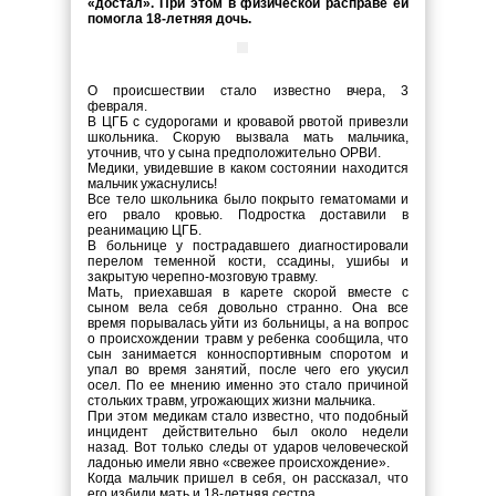
«достал». При этом в физической расправе ей
помогла 18-летняя дочь.
О происшествии стало известно вчера, 3
февраля.
В ЦГБ с судорогами и кровавой рвотой привезли
школьника. Скорую вызвала мать мальчика,
уточнив, что у сына предположительно ОРВИ.
Медики, увидевшие в каком состоянии находится
мальчик ужаснулись!
Все тело школьника было покрыто гематомами и
его рвало кровью. Подростка доставили в
реанимацию ЦГБ.
В больнице у пострадавшего диагностировали
перелом теменной кости, ссадины, ушибы и
закрытую черепно-мозговую травму.
Мать, приехавшая в карете скорой вместе с
сыном вела себя довольно странно. Она все
время порывалась уйти из больницы, а на вопрос
о происхождении травм у ребенка сообщила, что
сын занимается конноспортивным споротом и
упал во время занятий, после чего его укусил
осел. По ее мнению именно это стало причиной
стольких травм, угрожающих жизни мальчика.
При этом медикам стало известно, что подобный
инцидент действительно был около недели
назад. Вот только следы от ударов человеческой
ладонью имели явно «свежее происхождение».
Когда мальчик пришел в себя, он рассказал, что
его избили мать и 18-летняя сестра.