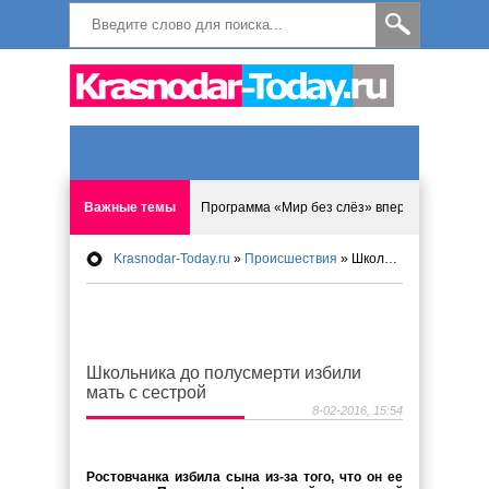
Важные темы
Программа «Мир без слёз» впервые в Анапе: 
Krasnodar-Today.ru
»
Происшествия
» Школьника до полусмерти избили мать с сестрой
Исмагил Шангареев: Отзывы и напутствия ко
Исмагил Шангареев. В поисках внутренней с
Школьника до полусмерти избили
В Краснодаре отменяют «СНИЛС», что будет 
мать с сестрой
8-02-2016, 15:54
Результаты приватизации предложили перес
Ростовчанка избила сына из-за того, что он ее