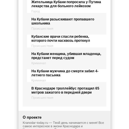
Жительница Кубани попросила у Путина
лекарства для больного лейкозом
Город
На Кубани разыскивают пропавшего
школьника
Происшествия
Кубанские врачи спасли ребенка,
которого почти насквозь проткнул
Происшествия
На Кубани женщина, убившая младенца,
предстанет перед судом
Криминал
На Кубани мужчина до смерти забил 4-
летнего пасынка
Криминал
В Краснодаре троллейбус протащил 65
метров зажатого в передней двери
Происшествия
О проекте
Kranodar-today.ru — Твой день начинается с меня! Все
самое интересное в жизни Краснодара и