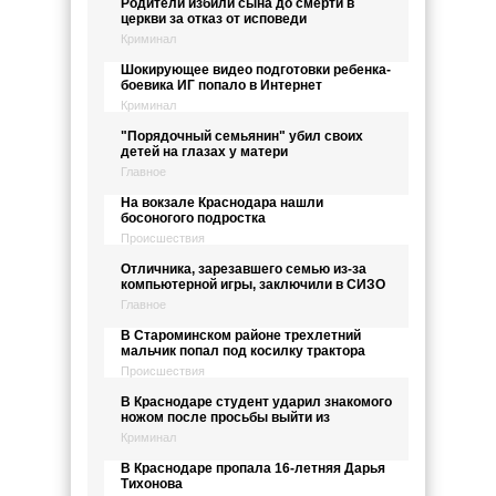
Родители избили сына до смерти в
церкви за отказ от исповеди
Криминал
Шокирующее видео подготовки ребенка-
боевика ИГ попало в Интернет
Криминал
"Порядочный семьянин" убил своих
детей на глазах у матери
Главное
На вокзале Краснодара нашли
босоногого подростка
Происшествия
Отличника, зарезавшего семью из-за
компьютерной игры, заключили в СИЗО
Главное
В Староминском районе трехлетний
мальчик попал под косилку трактора
Происшествия
В Краснодаре студент ударил знакомого
ножом после просьбы выйти из
Криминал
В Краснодаре пропала 16-летняя Дарья
Тихонова