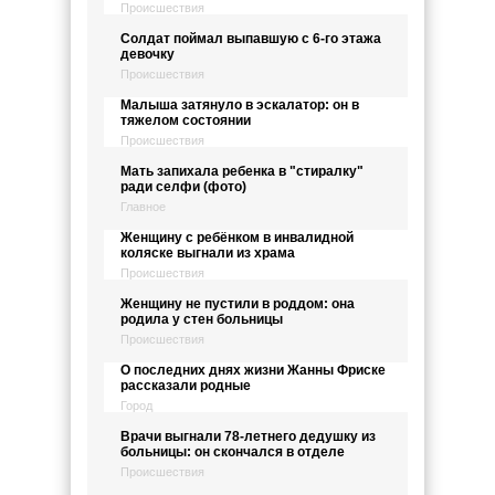
Происшествия
Солдат поймал выпавшую с 6-го этажа
девочку
Происшествия
Малыша затянуло в эскалатор: он в
тяжелом состоянии
Происшествия
Мать запихала ребенка в "стиралку"
ради селфи (фото)
Главное
Женщину с ребёнком в инвалидной
коляске выгнали из храма
Происшествия
Женщину не пустили в роддом: она
родила у стен больницы
Происшествия
О последних днях жизни Жанны Фриске
рассказали родные
Город
Врачи выгнали 78-летнего дедушку из
больницы: он скончался в отделе
Происшествия