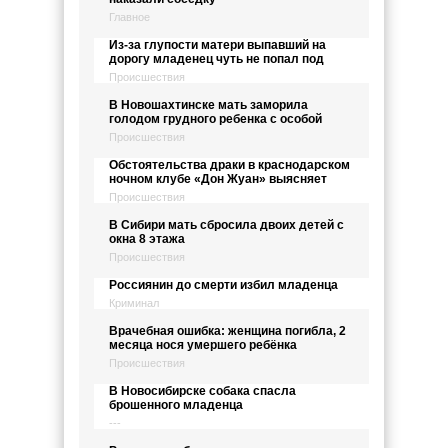
Главное
Из-за глупости матери выпавший на
дорогу младенец чуть не попал под
Происшествия
В Новошахтинске мать заморила
голодом грудного ребенка с особой
Происшествия
Обстоятельства драки в краснодарском
ночном клубе «Дон Жуан» выясняет
Происшествия
В Сибири мать сбросила двоих детей с
окна 8 этажа
Происшествия
Россиянин до смерти избил младенца
Криминал
Врачебная ошибка: женщина погибла, 2
месяца нося умершего ребёнка
Происшествия
В Новосибирске собака спасла
брошенного младенца
---