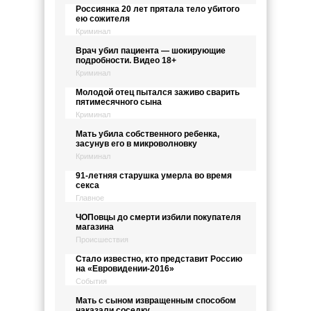
Россиянка 20 лет прятала тело убитого
ею сожителя
Криминал
Врач убил пациента — шокирующие
подробности. Видео 18+
Криминал
Молодой отец пытался заживо сварить
пятимесячного сына
Криминал
Мать убила собственного ребенка,
засунув его в микроволновку
Криминал
91-летняя старушка умерла во время
секса
Главное
ЧОПовцы до смерти избили покупателя
магазина
Происшествия
Стало известно, кто представит Россию
на «Евровидении-2016»
События
Мать с сыном извращенным способом
наказали соседку