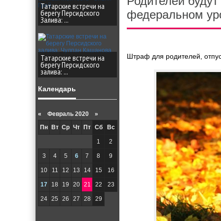
Родителей будут
Татарские встречи на
берегу Персидского
федеральном ур
Залива: ...
Штраф для родителей, отпуст
Татарские встречи на
берегу Персидского
залива: ...
Календарь
«
Февраль 2020 »
Пн
Вт
Ср
Чт
Пт
Сб
Вс
1
2
3
4
5
6
7
8
9
10
11
12
13
14
15
16
17
18
19
20
21
22
23
24
25
26
27
28
29