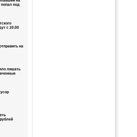
ыпавший на
 попал под
тского
ут с 20.00
отправить на
ило лишать
лаченные
мусор
еть
 рублей