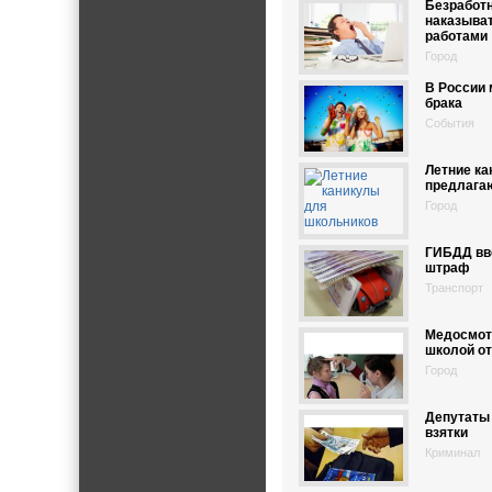
Безработ
наказыва
работами
Город
В России 
брака
События
Летние к
предлагаю
Город
ГИБДД вв
штраф
Транспорт
Медосмот
школой о
Город
Депутаты 
взятки
Криминал