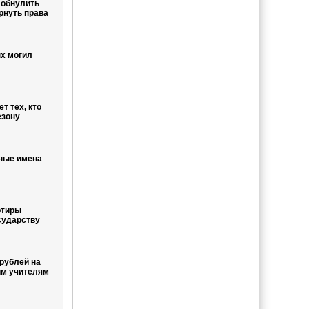
 обнулить
рнуть права
х могил
т тех, кто
езону
нные имена
ртиры
сударству
рублей на
им учителям