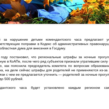
ей за нарушение детьми комендантского часа предлагают у
етствующие поправки в Кодекс об административных правонаруш
областная дума для внесения в Госдуму.
году постановил, что региональные штрафы за ночные прогул
нную в КоАПе, после чего ряд субъектов признали утратившим силу 
о, как пояснила председатель комитета по вопросам образован
а, на деле сейчас штрафы для родителей не применяются из-за
язи с чем ее предлагается уточнить — родителей за ночные прогул
до 500 рублей.
дантского часа будет установлено каждым регионом само