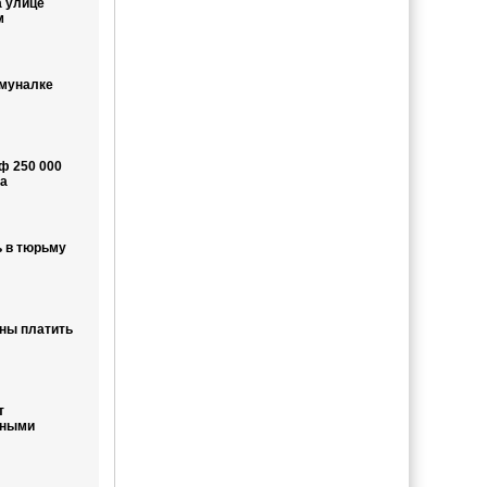
а улице
м
ммуналке
ф 250 000
а
 в тюрьму
жны платить
т
ьными