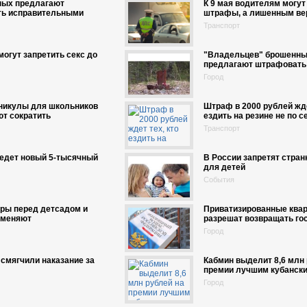
ных предлагают
К 9 мая водителям могут
ть исправительными
штрафы, а лишенным ве
Транспорт
могут запретить секс до
"Владельцев" брошенны
предлагают штрафовать
Город
аникулы для школьников
Штраф в 2000 рублей жде
т сократить
ездить на резине не по с
Транспорт
едет новый 5-тысячный
В России запретят стра
для детей
События
ры перед детсадом и
Приватизированные ква
тменяют
разрешат возвращать го
Город
смягчили наказание за
Кабмин выделит 8,6 млн 
премии лучшим кубанск
Город