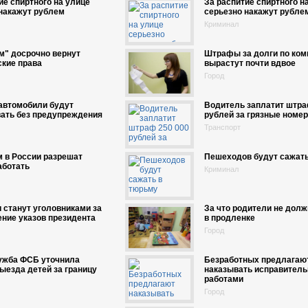
ие спиртного на улице
За распитие спиртного н
накажут рублем
серьезно накажут рубле
Криминал
м" досрочно вернут
Штрафы за долги по ко
кие права
вырастут почти вдвое
Город
автомобили будут
Водитель заплатит штра
ать без предупреждения
рублей за грязные номер
Транспорт
 в России разрешат
Пешеходов будут сажать
аботать
Криминал
 станут уголовниками за
За что родители не дол
ние указов президента
в продленке
Город
ужба ФСБ уточнила
Безработных предлагаю
ыезда детей за границу
наказывать исправител
работами
Город