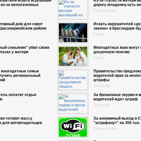
апретили играть игрушками
Из-за глупости матери в
 из-за неоплаченных
дорогу младенец чуть не
Происшествия
ртирный дом для сирот
Искать нарушителей «де
Красноармейском районе
закона» в Краснодаре буд
Город
ный семьянин" убил своих
Многодетных мам могут 
глазах у матери
досрочную пенсию
Город
и многодетные семьи
Правительство предлож
лучить региональный
водителей прав за неоп
кий
штрафы
Транспорт
тель оплатит отдых
За брошенные окурки и 
ов
водителей ждет штраф
Транспорт
во готовит массу
За анонимный выход в С
в для автовладельцев
"штрафанут" на 300 тыс
Происшествия