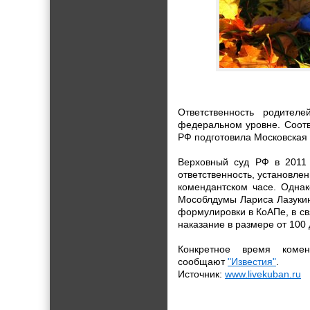
Ответственность родител
федеральном уровне. Соотв
РФ подготовила Московская 
Верховный суд РФ в 2011 
ответственность, установле
комендантском часе. Однак
Мособлдумы Лариса Лазукин
формулировки в КоАПе, в св
наказание в размере от 100 
Конкретное время комен
сообщают
"Известия"
.
Источник:
www.livekuban.ru