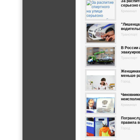
За распит
серьезно 
Криминал
"Лишенца
водительс
Транспорт
В России 
эвакуиров
Транспорт
Женщинам
меньше р
Город
Чиновники
неисполне
Криминал
Погрансл
правила в
Город