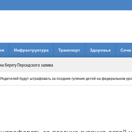
ия
Инфраструктура
Транспорт
Здоровье
Сочи
на берегу Персидского залива
Анапе: городская больница получила 3 млн рублей на новое оборудование
 Родителей будут штрафовать за поздние гуляния детей на федеральном ур
вия коллег по Евразийской Академии Телевидения и Радио
енней свободы: Бари Алибасов стал владельцем недвижимости в ОАЭ
 будет вместо него?