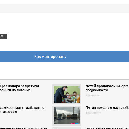
0
Комментировать
Краснодара запретили
Детей продавали на орг
деньги на питание
подробности
Криминал
ажиров могут избавить от
Путин пожалел дальноб
втокресел
Транспорт