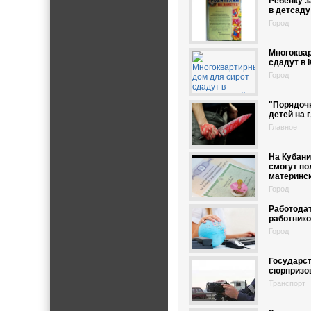
Ребёнку з
в детсаду
Город
Многоква
сдадут в 
Город
"Порядоч
детей на 
Главное
На Кубан
смогут по
материнс
Город
Работода
работник
Город
Государст
сюрпризо
Транспорт