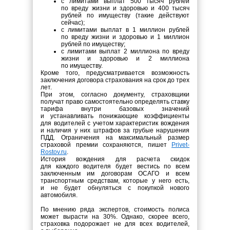
с лимитами выплат 500 тысяч рублей
по вреду жизни и здоровью и 400 тысяч
рублей по имуществу (такие действуют
сейчас);
с лимитами выплат в 1 миллион рублей
по вреду жизни и здоровью и 1 миллион
рублей по имуществу;
с лимитами выплат 2 миллиона по вреду
жизни и здоровью и 2 миллиона
по имуществу.
Кроме того, предусматривается возможность
заключения договора страхования на срок до трех
лет.
При этом, согласно документу, страховщики
получат право самостоятельно определять ставку
тарифа внутри базовых значений
и устанавливать понижающие коэффициенты
для водителей с учетом характеристик вождения
и наличия у них штрафов за грубые нарушения
ПДД. Ограничения на максимальный размер
страховой премии сохраняются, пишет
Privet-
Rostov.
ru
.
История вождения для расчета скидок
для каждого водителя будет вестись по всем
заключенным им договорам ОСАГО и всем
транспортным средствам, которые у него есть,
и не будет обнуляться с покупкой нового
автомобиля.
По мнению ряда экспертов, стоимость полиса
может вырасти на 30%. Однако, скорее всего,
страховка подорожает не для всех водителей,