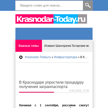
Важные темы
Исмаил Шангареев.Татарские встречи на бере
Krasnodar-Today.ru
»
Инфраструктура
» В Краснодаре упростили процедуру получения загранпаспорта
Программа «Мир без слёз» впервые в Анапе: 
Исмагил Шангареев: Отзывы и напутствия ко
В Краснодаре упростили процедуру
Исмагил Шангареев. В поисках внутренней с
получения загранпаспорта
3-09-2018, 17:06
В Краснодаре отменяют «СНИЛС», что будет 
Начиная с 1 сентября, россияне смогут