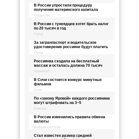
В России упростили процедуру
получения материнского капитала
Общество
В России с тунеядцев хотят брать налог
по 20 тысяч в год
Город
За загранпаспорт и водительское
удостоверение россияне будут платить
Город
Россиянка сходила на бесплатный
массаж и осталась должна 70 тысяч
Криминал
В Сочи состоится конкурс минутных
фильмов
Сочи
По «закону Яровой» каждого россиянина
могут штрафовать на 3−5
Главное
В России изменились правила обмена
валюты
Инфраструктура
Стал известен размер средней