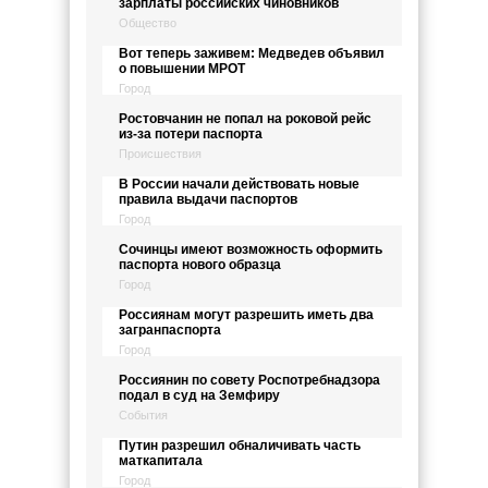
зарплаты российских чиновников
Общество
Вот теперь заживем: Медведев объявил
о повышении МРОТ
Город
Ростовчанин не попал на роковой рейс
из-за потери паспорта
Происшествия
В России начали действовать новые
правила выдачи паспортов
Город
Сочинцы имеют возможность оформить
паспорта нового образца
Город
Россиянам могут разрешить иметь два
загранпаспорта
Город
Россиянин по совету Роспотребнадзора
подал в суд на Земфиру
События
Путин разрешил обналичивать часть
маткапитала
Город