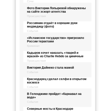
Сочи
Фото Виктории Лопыревой обнаружены
на сайте эскорт-агентства
Происшествия
Россиянин отдаёт в хорошие руки
медведицу (фото)
События
«Исламское государство» пригрозило
России терактами
Криминал
Кадыров хочет наказать «тварей и
мразей» из Charlie Hebdo за циничные
Происшествия
Виктория Дайнеко стала мамой
События
Краснодарец сделал селфи в открытом
космосе
События
В Геленджике пройдет «Карнавал на
воде»
События
Северные мосты в Краснодаре