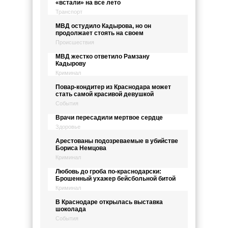
«встали» на все лето
Транспорт
МВД остудило Кадырова, но он
продолжает стоять на своем
Происшествия
МВД жестко ответило Рамзану
Кадырову
Криминал
Повар-кондитер из Краснодара может
стать самой красивой девушкой
События
Врачи пересадили мертвое сердце
Здоровье
Арестованы подозреваемые в убийстве
Бориса Немцова
Криминал
Любовь до гроба по-краснодарски:
Брошенный ухажер бейсбольной битой
Криминал
В Краснодаре открылась выставка
шоколада
События