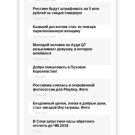
Происшествия
Россиян будут штрафовать на 5 млн
рублей за «недостоверную
Общество
Бывший десантник спас из пожара
парализованную женщину
Происшествия
Молодой человек на Ауди Q7
разыскивает девушку, в которую
влюбился
Общество
Добро пожаловать в Пуховое
Королевство!
Главное
Россиянка снялась в откровенной
фотосессии для Playboy. Фото
События
Бездомный щенок, попав в добрые руки,
стал звездой Инстаграма. Фото
События
В Сочи запустили часы обратного
отсчета до ЧМ-2018
Сочи