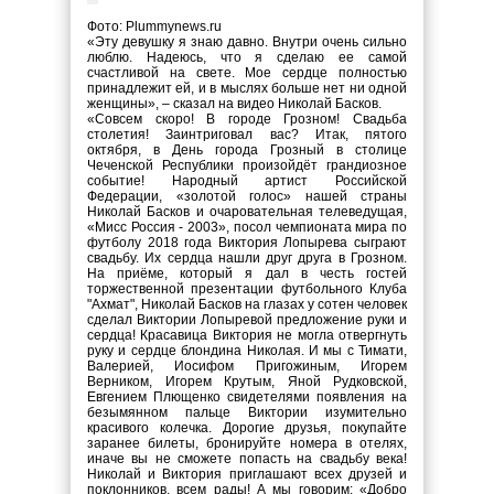
Фото: Plummynews.ru
«Эту девушку я знаю давно. Внутри очень сильно
люблю. Надеюсь, что я сделаю ее самой
счастливой на свете. Мое сердце полностью
принадлежит ей, и в мыслях больше нет ни одной
женщины», – сказал на видео Николай Басков.
«Совсем скоро! В городе Грозном! Свадьба
столетия! Заинтриговал вас? Итак, пятого
октября, в День города Грозный в столице
Чеченской Республики произойдёт грандиозное
событие! Народный артист Российской
Федерации, «золотой голос» нашей страны
Николай Басков и очаровательная телеведущая,
«Мисс Россия - 2003», посол чемпионата мира по
футболу 2018 года Виктория Лопырева сыграют
свадьбу. Их сердца нашли друг друга в Грозном.
На приёме, который я дал в честь гостей
торжественной презентации футбольного Клуба
"Ахмат", Николай Басков на глазах у сотен человек
сделал Виктории Лопыревой предложение руки и
сердца! Красавица Виктория не могла отвергнуть
руку и сердце блондина Николая. И мы с Тимати,
Валерией, Иосифом Пригожиным, Игорем
Верником, Игорем Крутым, Яной Рудковской,
Евгением Плющенко свидетелями появления на
безымянном пальце Виктории изумительно
красивого колечка. Дорогие друзья, покупайте
заранее билеты, бронируйте номера в отелях,
иначе вы не сможете попасть на свадьбу века!
Николай и Виктория приглашают всех друзей и
поклонников, всем рады! А мы говорим: «Добро