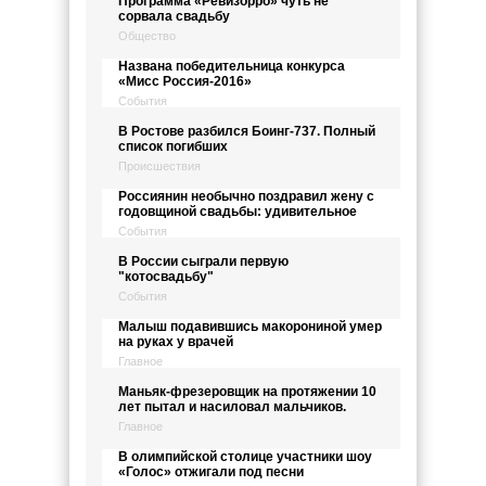
Программа «Ревизорро» чуть не
сорвала свадьбу
Общество
Названа победительница конкурса
«Мисс Россия-2016»
События
В Ростове разбился Боинг-737. Полный
список погибших
Происшествия
Россиянин необычно поздравил жену с
годовщиной свадьбы: удивительное
События
В России сыграли первую
"котосвадьбу"
События
Малыш подавившись макорониной умер
на руках у врачей
Главное
Маньяк-фрезеровщик на протяжении 10
лет пытал и насиловал мальчиков.
Главное
В олимпийской столице участники шоу
«Голос» отжигали под песни