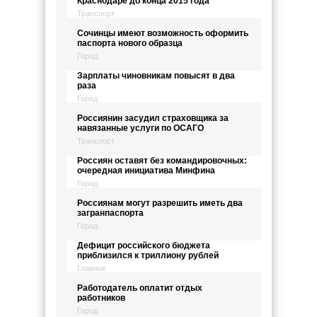
Краснодаре до конца 2015 года
Транспорт
Сочинцы имеют возможность оформить
паспорта нового образца
Город
Зарплаты чиновникам повысят в два
раза
Город
Россиянин засудил страховщика за
навязанные услуги по ОСАГО
Транспорт
Россиян оставят без командировочных:
очередная инициатива Минфина
Город
Россиянам могут разрешить иметь два
загранпаспорта
Город
Дефицит российского бюджета
приблизился к триллиону рублей
Главное
Работодатель оплатит отдых
работников
Город