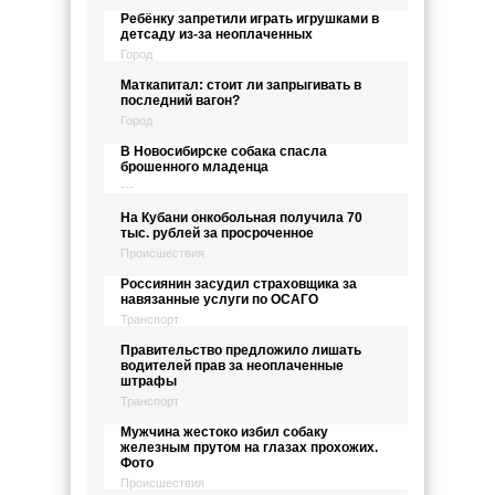
Ребёнку запретили играть игрушками в
детсаду из-за неоплаченных
Город
Маткапитал: стоит ли запрыгивать в
последний вагон?
Город
В Новосибирске собака спасла
брошенного младенца
---
На Кубани онкобольная получила 70
тыс. рублей за просроченное
Происшествия
Россиянин засудил страховщика за
навязанные услуги по ОСАГО
Транспорт
Правительство предложило лишать
водителей прав за неоплаченные
штрафы
Транспорт
Мужчина жестоко избил собаку
железным прутом на глазах прохожих.
Фото
Происшествия