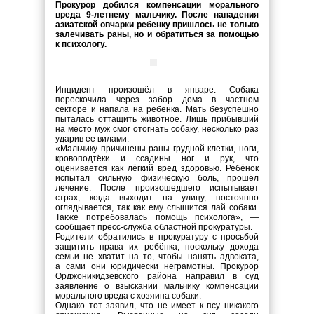
Прокурор добился компенсации морального
вреда 9-летнему мальчику. После нападения
азиатской овчарки ребенку пришлось не только
залечивать раны, но и обратиться за помощью
к психологу.
Инцидент произошёл в январе. Собака
перескочила через забор дома в частном
секторе и напала на ребенка. Мать безуспешно
пыталась оттащить животное. Лишь прибывший
на место муж смог отогнать собаку, несколько раз
ударив ее вилами.
«Мальчику причинены раны грудной клетки, ноги,
кровоподтёки и ссадины ног и рук, что
оценивается как лёгкий вред здоровью. Ребёнок
испытал сильную физическую боль, прошёл
лечение. После произошедшего испытывает
страх, когда выходит на улицу, постоянно
оглядывается, так как ему слышится лай собаки.
Также потребовалась помощь психолога», —
сообщает пресс-служба областной прокуратуры.
Родители обратились в прокуратуру с просьбой
защитить права их ребёнка, поскольку дохода
семьи не хватит на то, чтобы нанять адвоката,
а сами они юридически неграмотны. Прокурор
Орджоникидзевского района направил в суд
заявление о взыскании мальчику компенсации
морального вреда с хозяина собаки.
Однако тот заявил, что не имеет к псу никакого