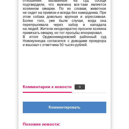
отношения. Вызванные на суд соседи
подтвердили, что мужчина все-таки является
хозяином овчарки. По их словам, животное
не сидит на привязи и всегда без намордника. При
этом собака довольно крупная и агрессивная.
Более того, уже были случаи, когда она
перепрыгивала через забор и нападала
на людей. Жители неоднократно просили хозяина
привязать овчарку, но тот просьбы игнорировал.
В итоге Орджоникидзевский районный суд
Новокузнецка согласился с доводами прокурора
и взыскал с ответчика 50 тысяч рублей.
Комментарии к новости
0
Комментировать
Похожие новости: