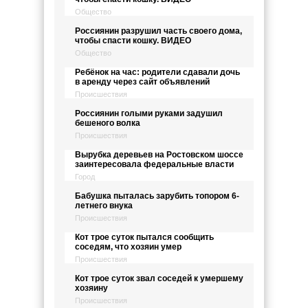
Общество
Россиянин разрушил часть своего дома,
чтобы спасти кошку. ВИДЕО
Общество
Ребёнок на час: родители сдавали дочь
в аренду через сайт объявлений
Происшествия
Россиянин голыми руками задушил
бешеного волка
Происшествия
Вырубка деревьев на Ростовском шоссе
заинтересовала федеральные власти
Город
Бабушка пыталась зарубить топором 6-
летнего внука
Происшествия
Кот трое суток пытался сообщить
соседям, что хозяин умер
Происшествия
Кот трое суток звал соседей к умершему
хозяину
Происшествия