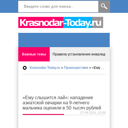
Важные темы
Правила установления инвалидности изменят
Krasnodar-Today.ru
»
Происшествия
» «Ему слышится лай»: нападение азиатской овчарки на 9-летнего мальчика оценили в 50 тысяч рублей
Таможня стала отслеживать покупки граждан 
Новая услуга появится в МФЦ в Краснодаре
«Ему слышится лай»: нападение
Жителей Краснодара обяжут проходить тест 
азиатской овчарки на 9-летнего
мальчика оценили в 50 тысяч рублей
В Краснодаре для водителей-новичков приду
27-04-2016, 15:08