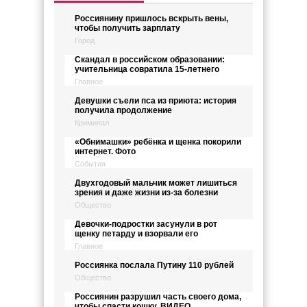
Россиянину пришлось вскрыть вены,
чтобы получить зарплату
Город
Скандал в российском образовании:
учительница совратила 15-летнего
Главное
Девушки съели пса из приюта: история
получила продолжение
Криминал
«Обнимашки» ребёнка и щенка покорили
интернет. Фото
События
Двухгодовый мальчик может лишиться
зрения и даже жизни из-за болезни
Общество
Девочки-подростки засунули в рот
щенку петарду и взорвали его
Главное
Россиянка послала Путину 110 рублей
Общество
Россиянин разрушил часть своего дома,
чтобы спасти кошку. ВИДЕО