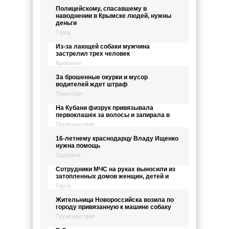
Полицейскому, спасавшему в
наводнении в Крымске людей, нужны
деньги
Город
Из-за лающей собаки мужчина
застрелил трех человек
Криминал
За брошенные окурки и мусор
водителей ждет штраф
Транспорт
На Кубани физрук привязывала
первоклашек за волосы и запирала в
Происшествия
16-летнему краснодарцу Владу Ищенко
нужна помощь
Здоровье
Сотрудники МЧС на руках выносили из
затопленных домов женщин, детей и
Город
Жительница Новороссийска возила по
городу привязанную к машине собаку
Происшествия