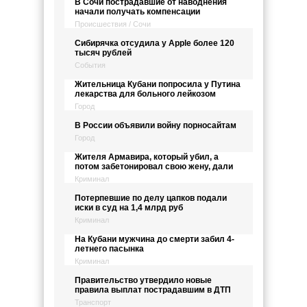
В Сочи пострадавшие от наводнения
начали получать компенсации
Происшествия / Сочи
Сибирячка отсудила у Apple более 120
тысяч рублей
События
Жительница Кубани попросила у Путина
лекарства для больного лейкозом
Город
В России объявили войну порносайтам
Город
Жителя Армавира, который убил, а
потом забетонировал свою жену, дали
Криминал
Потерпевшие по делу цапков подали
иски в суд на 1,4 млрд руб
Криминал
На Кубани мужчина до смерти забил 4-
летнего пасынка
Криминал
Правительство утвердило новые
правила выплат пострадавшим в ДТП
Транспорт