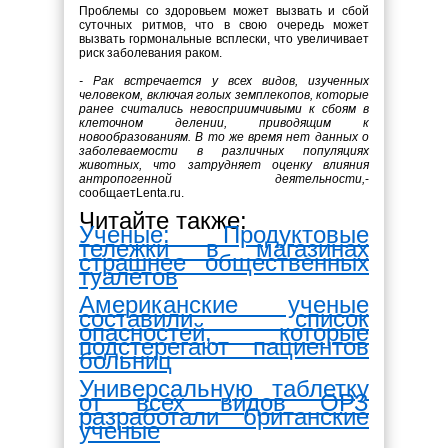
Проблемы со здоровьем может вызвать и сбой
суточных ритмов, что в свою очередь может
вызвать гормональные всплески, что увеличивает
риск заболевания раком.
- Рак встречается у всех видов, изученных
человеком, включая голых земплекопов, которые
ранее считались невосприимчивыми к сбоям в
клеточном делении, приводящим к
новообразованиям. В то же время нет данных о
заболеваемости в различных популяциях
животных, что затрудняет оценку влияния
антропогенной деятельности,
-
сообщаетLenta.ru.
Читайте также:
Ученые: Продуктовые
тележки в магазинах
страшнее общественных
туалетов
Американские ученые
составили список
опасностей, которые
подстерегают пациентов
больниц
Универсальную таблетку
от всех видов ОРЗ
разработали британские
ученые