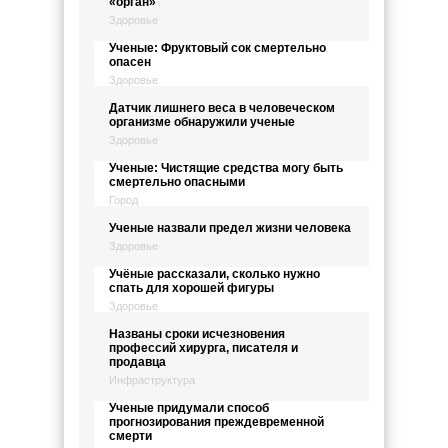
«орган»
Здоровье
Ученые: Фруктовый сок смертельно
опасен
Здоровье
Датчик лишнего веса в человеческом
организме обнаружили ученые
Здоровье
Ученые: Чистящие средства могу быть
смертельно опасными
Город
Ученые назвали предел жизни человека
Здоровье
Учёные рассказали, сколько нужно
спать для хорошей фигуры
Здоровье
Названы сроки исчезновения
профессий хирурга, писателя и
продавца
Инфраструктура
Ученые придумали способ
прогнозирования преждевременной
смерти