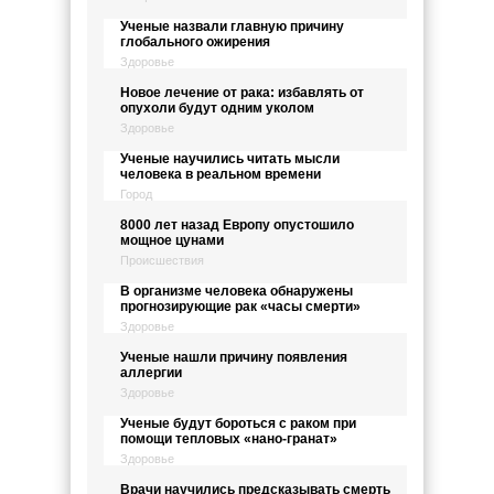
Ученые назвали главную причину
глобального ожирения
Здоровье
Новое лечение от рака: избавлять от
опухоли будут одним уколом
Здоровье
Ученые научились читать мысли
человека в реальном времени
Город
8000 лет назад Европу опустошило
мощное цунами
Происшествия
В организме человека обнаружены
прогнозирующие рак «часы смерти»
Здоровье
Ученые нашли причину появления
аллергии
Здоровье
Ученые будут бороться с раком при
помощи тепловых «нано-гранат»
Здоровье
Врачи научились предсказывать смерть