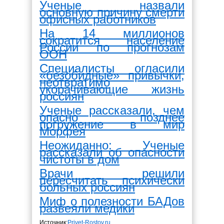
Ученые назвали
основную причину смерти
офисных работников
На 14 миллионов
сократится население
России по прогнозам
ООН
Специалисты огласили
«безобидные» привычки,
неотвратимо
укорачивающие жизнь
россиян
Ученые рассказали, чем
опасно позднее
погружение в мир
Морфея
Неожиданно: Ученые
рассказали об опасности
чистоты в дом
Врачи решили
пересчитать психически
больных россиян
Миф о полезности БАДов
развеяли медики
Источник:
Privet-Rostov.ru