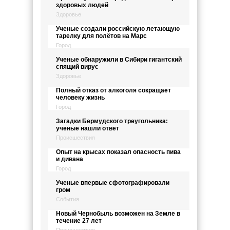
здоровых людей
Здоровье
Ученые создали российскую летающую
тарелку для полётов на Марс
Город
Ученые обнаружили в Сибири гигантский
спящий вирус
Здоровье
Полный отказ от алкоголя сокращает
человеку жизнь
Город
Загадки Бермудского треугольника:
ученые нашли ответ
Происшествия
Опыт на крысах показал опасность пива
и дивана
Город
Ученые впервые сфотографировали
гром
События
Новый Чернобыль возможен на Земле в
течение 27 лет