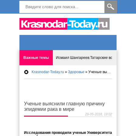
Важные темы
Исмаил Шангареев.Татарские встречи на бере
Krasnodar-Today.ru
»
Здоровье
» Ученые выяснили главную причину эпидемии рака в мире
Программа «Мир без слёз» впервые в Анапе: 
Исмагил Шангареев: Отзывы и напутствия ко
Ученые выяснили главную причину
Исмагил Шангареев. В поисках внутренней с
эпидемии рака в мире
29-05-2018, 19:02
В Краснодаре отменяют «СНИЛС», что будет 
Исследования проводили ученые Университета