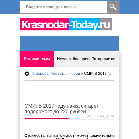
Важные темы
Исмаил Шангареев.Татарские встречи на бере
Krasnodar-Today.ru
»
Город
» СМИ: В 2017 году пачка сигарет подорожает до 220 рублей
Программа «Мир без слёз» впервые в Анапе: 
Исмагил Шангареев: Отзывы и напутствия ко
СМИ: В 2017 году пачка сигарет
Исмагил Шангареев. В поисках внутренней с
подорожает до 220 рублей
25-12-2016, 21:03
В Краснодаре отменяют «СНИЛС», что будет 
Стоимость пачки сигарет может значительно