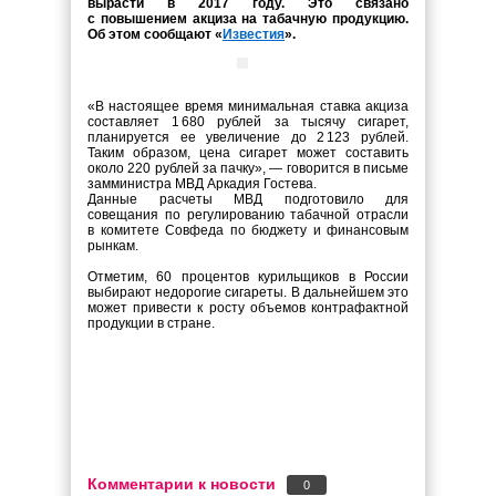
вырасти в 2017 году. Это связано
с повышением акциза на табачную продукцию.
Об этом сообщают «
Известия
».
«В настоящее время минимальная ставка акциза
составляет 1 680 рублей за тысячу сигарет,
планируется ее увеличение до 2 123 рублей.
Таким образом, цена сигарет может составить
около 220 рублей за пачку», — говорится в письме
замминистра МВД Аркадия Гостева.
Данные расчеты МВД подготовило для
совещания по регулированию табачной отрасли
в комитете Совфеда по бюджету и финансовым
рынкам.
Отметим, 60 процентов курильщиков в России
выбирают недорогие сигареты. В дальнейшем это
может привести к росту объемов контрафактной
продукции в стране.
Комментарии к новости
0