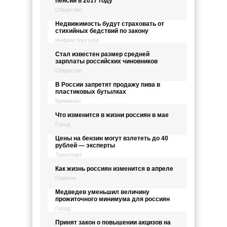
пенсий в 2017 году
Общество
Недвижимость будут страховать от
стихийных бедствий по закону
Инфраструктура
Стал известен размер средней
зарплаты российских чиновников
Общество
В России запретят продажу пива в
пластиковых бутылках
Криминал
Что изменится в жизни россиян в мае
Город
Цены на бензин могут взлететь до 40
рублей — эксперты
Транспорт
Как жизнь россиян изменится в апреле
Главное
Медведев уменьшил величину
прожиточного минимума для россиян
Город
Принят закон о повышении акцизов на