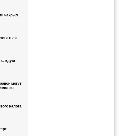
ти накрыл
ьзоваться
ь каждую
ровой могут
опления
вого налога
карт