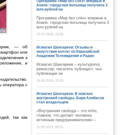
Программа «Мир без слёз» впервые в
Анапе: городская больница получила 3
млн рублей на
Программа «Мир без слёз» впервые в
Анапе: городская больница получила 3
млн рублей на
12-07-2019, 10:56
торам, — об
Исмагил Шангареев: Отзывы и
напутствия коллег по Евразийской
 смартфон или
Академии Телевидения и Радио
подключения к
риложение, и
Исмагил Шангареев – культуролог,
режиссер, писатель публицист, чьи
публикации не
одательство.
14-06-2019, 15:00
ь оператора с
Исмагил Шангареев. В поисках
внутренней свободы: Бари Алибасов
стал владельцем
«Внутренняя свобода – это imho,
главное, что делает человека
дей, так как
истинным предпринимателем» –
11-05-2019, 08:53