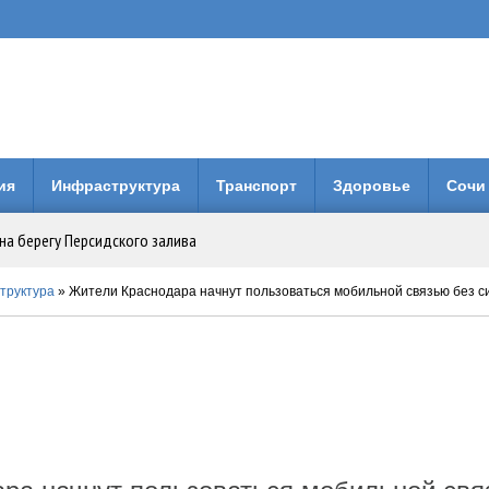
ия
Инфраструктура
Транспорт
Здоровье
Сочи
на берегу Персидского залива
Анапе: городская больница получила 3 млн рублей на новое оборудование
труктура
» Жители Краснодара начнут пользоваться мобильной связью без с
вия коллег по Евразийской Академии Телевидения и Радио
енней свободы: Бари Алибасов стал владельцем недвижимости в ОАЭ
 будет вместо него?