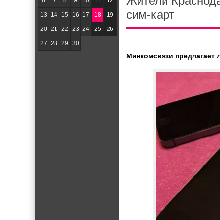
Жители Краснода
6
7
8
9
10
11
12
сим-карт
13
14
15
16
17
18
19
20
21
22
23
24
25
26
27
28
29
30
Минкомсвязи предлагает л