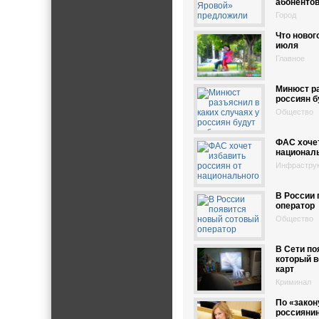
абоненто
Город
Что новог
июля
Главное
Минюст ра
россиян б
Общество
ФАС хочет
националь
Инфрастру
В России 
оператор
Общество
В Сети по
который в
карт
Криминал
По «закон
россиянин