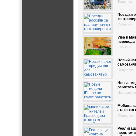
Транспорт
Поездки р
контроли
События
Visa и Ma
перевода 
События
Новый на
самозаня
Общество
Новые мод
работать 
Инфрастру
Мобильны
атаковал 
Общество
Реализац
предложил