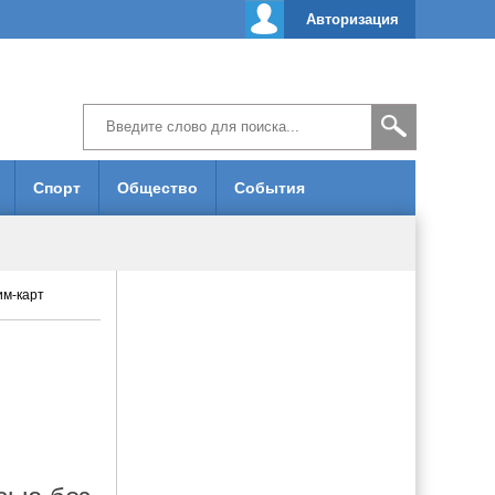
Авторизация
Спорт
Общество
События
им-карт