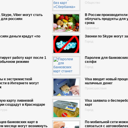
Общество
 Skype, Viber могут стать
В России производители
 для россиян
облучать продукты для 
срока
Здоровье
ссиян деньги крадут «по
Звонки по Skype могут з
Город
нтирует работу карт после 1
Паролем для банковских 
в обычном режиме
селфи
Город
ы к экстремисткой
Visa вводит новый проце
сти в Интернете могут
наличных денег
к
Происшествия
ную карту ливневой
Visa заявила о беспереб
ии создадут в Краснодаре
карт
ктура
Город
цев банковских карт в
По мобильной сети можн
м месяце могут возникнуть
связаться с автомобиле