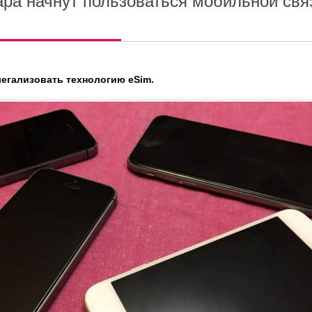
ра начнут пользоваться мобильной свя
егализовать технологию eSim.