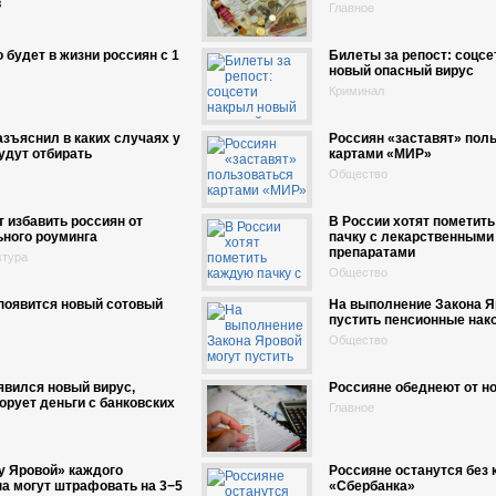
в
Главное
о будет в жизни россиян с 1
Билеты за репост: соцсе
новый опасный вирус
Криминал
зъяснил в каких случаях у
Россиян «заставят» пол
удут отбирать
картами «МИР»
Общество
 избавить россиян от
В России хотят пометит
ного роуминга
пачку с лекарственными
препаратами
ктура
Общество
появится новый сотовый
На выполнение Закона Я
пустить пенсионные нак
Общество
явился новый вирус,
Россияне обеднеют от но
орует деньги с банковских
Главное
у Яровой» каждого
Россияне останутся без 
а могут штрафовать на 3−5
«Сбербанка»