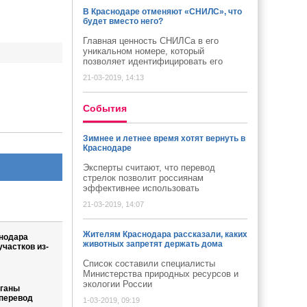
В Краснодаре отменяют «СНИЛС», что
будет вместо него?
Главная ценность СНИЛСа в его
уникальном номере, который
позволяет идентифицировать его
21-03-2019, 14:13
Cобытия
Зимнее и летнее время хотят вернуть в
Краснодаре
Эксперты считают, что перевод
стрелок позволит россиянам
эффективнее использовать
21-03-2019, 14:07
Жителям Краснодара рассказали, каких
нодара
животных запретят держать дома
частков из-
Список составили специалисты
Министерства природных ресурсов и
экологии России
уганы
 перевод
1-03-2019, 09:19