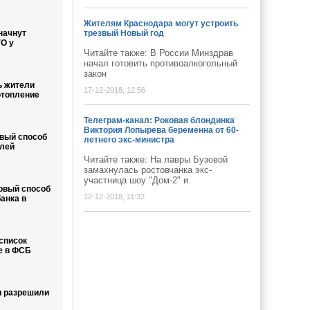
Жителям Краснодара могут устроить
начнут
трезвый Новый год
О у
Читайте также: В России Минздрав
начал готовить противоалкогольный
закон
ь жители
17-12-2018, 12:56
отопление
Телеграм-канал: Роковая блондинка
Виктория Лопырева беременна от 60-
вый способ
летнего экс-министра
лей
Читайте также: На лавры Бузовой
замахнулась ростовчанка экс-
участница шоу "Дом-2" и
овый способ
12-12-2018, 11:32
анка в
список
е в ФСБ
и разрешили