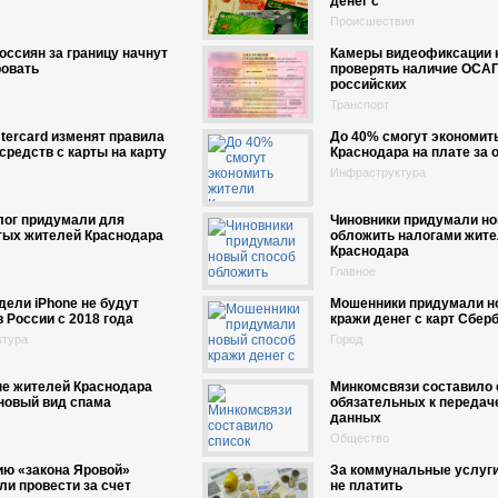
денег с
Происшествия
оссиян за границу начнут
Камеры видеофиксации 
ровать
проверять наличие ОСАГ
российских
Транспорт
stercard изменят правила
До 40% смогут экономит
средств с карты на карту
Краснодара на плате за 
Инфраструктура
лог придумали для
Чиновники придумали но
тых жителей Краснодара
обложить налогами жите
Краснодара
Главное
ели iPhone не будут
Мошенники придумали н
в России с 2018 года
кражи денег с карт Сберб
ктура
Город
е жителей Краснодара
Минкомсвязи составило 
новый вид спама
обязательных к передач
данных
Общество
ию «закона Яровой»
За коммунальные услуг
и провести за счет
не платить