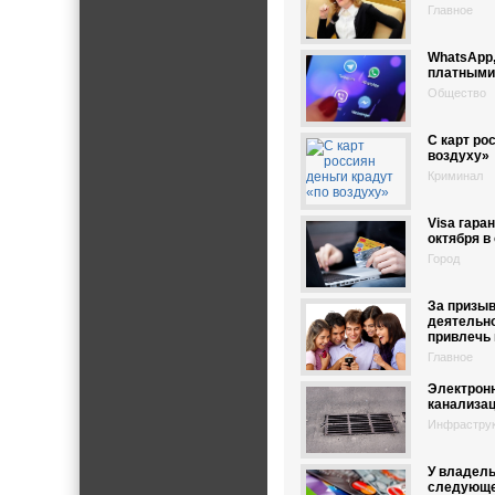
Главное
WhatsApp,
платными
Общество
C карт ро
воздуху»
Криминал
Visa гара
октября 
Город
За призыв
деятельно
привлечь 
Главное
Электрон
канализац
Инфрастру
У владель
следующе