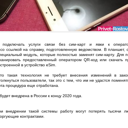
т подключать услуги связи без сим-карт и явки к опера
со ссылкой на справку, подготовленную ведомством. В планшет,
пециальный модуль, которые полностью заменят сим-карту. Для 
канировать предоставленный оператором QR-код или скачать п
строенной в устройство eSim.
то такая технология не требует внесения изменений в закон
олкнуться пользователи, так это с тем, что им не удастся поменят
эта процедура еще отработана.
удет внедрена в России к концу 2020 года.
ри внедрении такой системы работу могут потерять тысячи лю
торгующие контрактами.