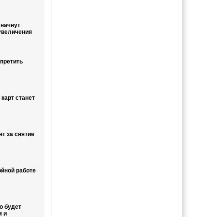
 начнут
увеличения
апретить
карт станет
нт за снятие
ойной работе
о будет
м и