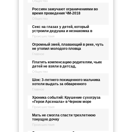
Общество
Россиян замучают ограничениями во
время проведения ЧМ-2018
Общество
Секс на глазах у детей, который
устроили дедушка и незнакомка в
Происшествия
Огромный змей, плавающий в реке, чуть
не утопил молодого пловца
Главное
Платить компенсацию родителям, чьих
детей не взяли в детсад,
Общество
Шок: 3-летнего похищенного мальчика
хотели выдать за обваренного
Главное
Хроника событий: Крушение сухогруза
«Герои Арсенала» в Черном море
Происшествия
Мать не смогла спасти трехлетнюю
тонущую дочку
Происшествия