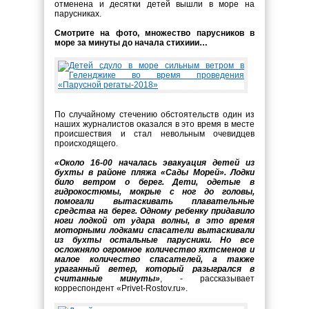
отменена и десятки детей вышли в море на
парусниках.
Смотрите на фото, множество парусников в
море за минуты до начала стихиии…
По случайному стечению обстоятельств один из
наших журналистов оказался в это время в месте
происшествия и стал невольным очевидцев
происходящего.
«Около 16-00 началась эвакуация детей из
бухты в районе пляжа «Сады Морей». Лодки
било ветром о берег. Дети, одетые в
гидрокостюмы, мокрые с ног до головы,
помогали вытаскивать плавательные
средства на берег. Одному ребенку придавило
ноги лодкой от удара волны, в это время
моторными лодками спасатели вытаскивали
из бухты остальные парусники. Но все
осложняло огромное количество яхтсменов и
малое количество спасателей, а также
ураганный ветер, который разыгрался в
считанные минуты»
, - рассказывает
корреспондент «Privet-Rostov.ru».