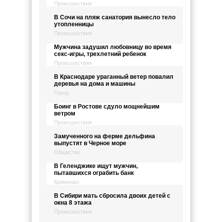
Происшествия
В Сочи на пляж санатория вынесло тело
утопленницы
Происшествия
Мужчина задушил любовницу во время
секс-игры, трехлетний ребенок
Происшествия
В Краснодаре ураганный ветер повалил
деревья на дома и машины
Город
Боинг в Ростове сдуло мощнейшим
ветром
Происшествия
Замученного на ферме дельфина
выпустят в Черное море
Общество
В Геленджике ищут мужчин,
пытавшихся ограбить банк
Криминал
В Сибири мать сбросила двоих детей с
окна 8 этажа
Происшествия