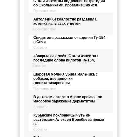
Стали известны подробности трагедии
со школьниками, провалившимися
Происшествия
Автоледи безжалостно раздавила
котенка на глазах у детей
Происшествия
Свидетель рассказал о падении Ту-154
в Сочи
События
«Закрылки, с*ка!»: Стали известны
последние слова пилотов Ту-154,
Главное
Шаровая молния убила мальчика с
собакой, две девочки
госпитализированы
Происшествия
В детском лагере в Анапе произошло
массовое заражение дерматитом
Здоровье
Кубанские поклонницы чуть не
растерзали Алексея Воробьева прямо
на
События