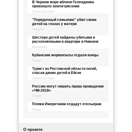
В Черном море вблизи Геленджика
произошло землетрясение
Происшествия
"Порядочный семьянин" убил своих
детей на глазах у матери
Главное
Шестеро детей найдены убитыми и
расчленёнными в квартире в Нижнем
Криминал
Кубанские морвокзалы отдали концы
Город
Турист из Ростовской области погиб,
спасая двоих детей в Ейске
Происшествия
Россию могут лишить права проведения
«ЧМ-2018»
Спорт
Пляжи Имеретинки отдадут отельерам
Город
О проекте