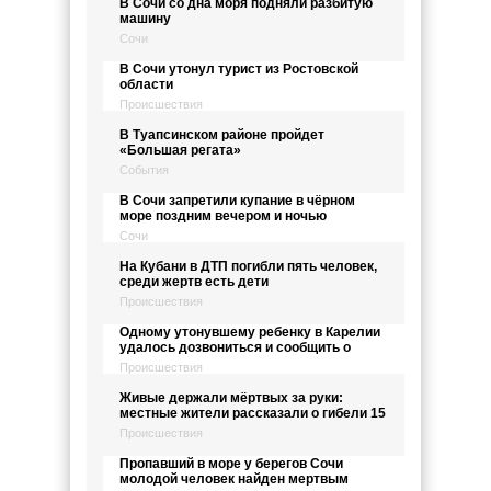
В Сочи со дна моря подняли разбитую
машину
Сочи
В Сочи утонул турист из Ростовской
области
Происшествия
В Туапсинском районе пройдет
«Большая регата»
События
В Сочи запретили купание в чёрном
море поздним вечером и ночью
Сочи
На Кубани в ДТП погибли пять человек,
среди жертв есть дети
Происшествия
Одному утонувшему ребенку в Карелии
удалось дозвониться и сообщить о
Происшествия
Живые держали мёртвых за руки:
местные жители рассказали о гибели 15
Происшествия
Пропавший в море у берегов Сочи
молодой человек найден мертвым