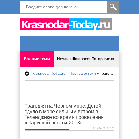
Важные темы
Исмаил Шангареев.Татарские встречи на бере
Krasnodar-Today.ru
»
Происшествия
» Трагедия на Черном море. Детей сдуло в море сильным ветром в Геленджике во время проведения «Парусной регаты-2018»
Программа «Мир без слёз» впервые в Анапе: 
Исмагил Шангареев: Отзывы и напутствия ко
Трагедия на Черном море. Детей
Исмагил Шангареев. В поисках внутренней с
сдуло в море сильным ветром в
Геленджике во время проведения
В Краснодаре отменяют «СНИЛС», что будет 
«Парусной регаты-2018»
7-11-2018, 11:28