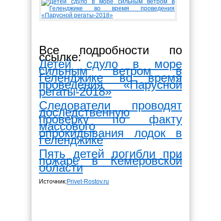
Все подробности по
ссылке:
Детей сдуло в море
сильным ветром в
Геленджике во время
проведения «Парусной
регаты-2018»
Следователи проводят
доследственную
проверку по факту
массового
опрокидывания лодок в
Геленджике
Пять детей погибли при
пожаре в Кемеровской
области
Источник:
Privet-Rostov.ru